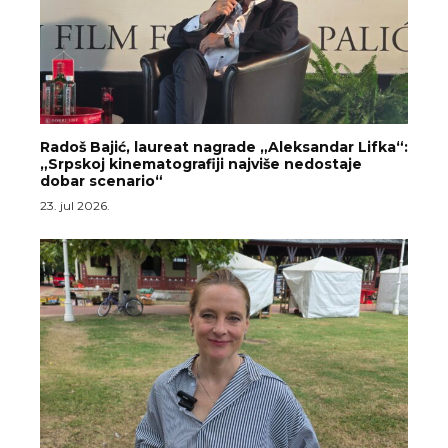
Radoš Bajić, laureat nagrade „Aleksandar Lifka“:
„Srpskoj kinematografiji najviše nedostaje
dobar scenario“
23. jul 2026.