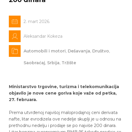
2. mart 2026.
Aleksandar Kokeza
Automobili i motori
,
Dešavanja
,
Društvo
,
Saobraćaj
,
Srbija
,
Tržište
Ministarstvo trgovine, turizma i telekomunikacija
objavilo je nove cene goriva koje važe od petka,
27. februara.
Prema utvrđenoj najvišoj maloprodajnoj ceni derivata
nafte, litar evrodizela ove nedelje skuplji je u odnosu na
prethodnu nedelju i prodaje se po najviše 200 dinara.
Litar benzina evropremijum BMB 95 takođe prodaje se