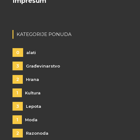
Impresum
KATEGORIJE PONUDA
0
alati
3
Građevinarstvo
2
Hrana
1
Kultura
3
Lepota
1
Moda
2
Razonoda