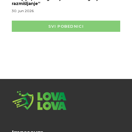
razmišljanje“
30. jun 2026.
SVI POBEDNICI