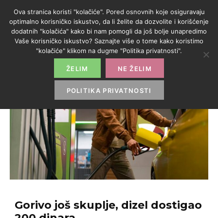
Ova stranica koristi "kolačiće". Pored osnovnih koje osiguravaju
optimalno korisničko iskustvo, da li želite da dozvolite i korišćenje
dodatnih "kolačića" kako bi nam pomogli da još bolje unapredimo
Vaše korisničko iskustvo? Saznajte više o tome kako koristimo
"kolačiće" klikom na dugme "Politika privatnosti".
ŽELIM
NE ŽELIM
POLITIKA PRIVATNOSTI
Gorivo još skuplje, dizel dostigao
200 dinara