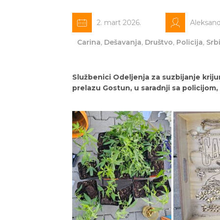
2. mart 2026.
Aleksan
Carina
,
Dešavanja
,
Društvo
,
Policija
,
Srbi
Službenici Odeljenja za suzbijanje kri
prelazu Gostun, u saradnji sa policijom, 