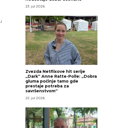
23. jul 2026.
u
Zvezda Netflixove hit serije
„Dark“ Anne Ratte-Polle: „Dobra
gluma počinje tamo gde
prestaje potreba za
savršenstvom“
22. jul 2026.