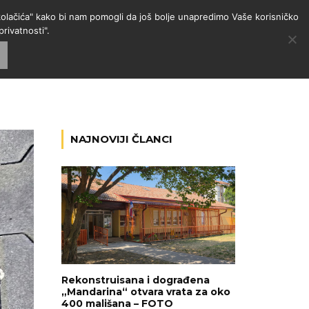
 "kolačića" kako bi nam pomogli da još bolje unapredimo Vaše korisničko
rivatnosti".
GORIJE
VESTI
RADIO
NAJNOVIJI ČLANCI
Rekonstruisana i dograđena
„Mandarina“ otvara vrata za oko
400 mališana – FOTO