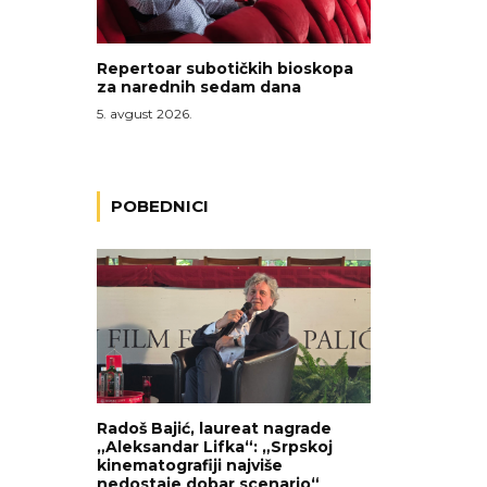
Repertoar subotičkih bioskopa
za narednih sedam dana
5. avgust 2026.
POBEDNICI
Radoš Bajić, laureat nagrade
„Aleksandar Lifka“: „Srpskoj
kinematografiji najviše
nedostaje dobar scenario“