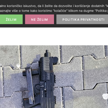
alno korisničko iskustvo, da li želite da dozvolite i korišćenje dodatnih
aznajte više o tome kako koristimo "kolačiće" klikom na dugme "Politika p
POČETNA
PROMO IZLOG
PARTNERI
KATE
ŽELIM
NE ŽELIM
POLITIKA PRIVATNOSTI