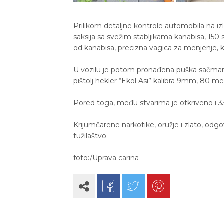
Prilikom detaljne kontrole automobila na i
saksija sa svežim stabljikama kanabisa, 15
od kanabisa, precizna vagica za menjenje, kao
U vozilu je potom pronađena puška sačmara
pištolj hekler “Ekol Asi” kalibra 9mm, 80 met
Pored toga, među stvarima je otkriveno i 3
Krijumčarene narkotike, oružje i zlato, odgov
tužilaštvo.
foto:/Uprava carina