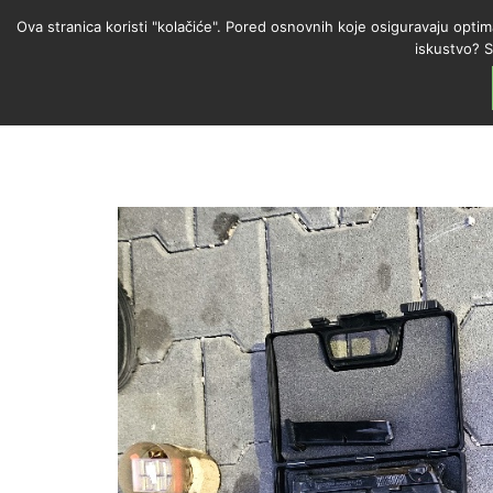
Ova stranica koristi "kolačiće". Pored osnovnih koje osiguravaju optim
iskustvo? S