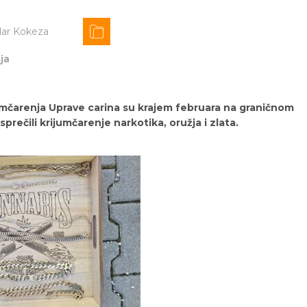
dar Kokeza
ja
jumčarenja Uprave carina su krajem februara na graničnom
sprečili krijumčarenje narkotika, oružja i zlata.