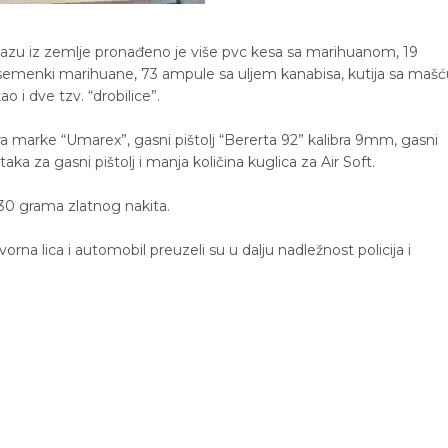
zlazu iz zemlje pronađeno je više pvc kesa sa marihuanom, 19
0 semenki marihuane, 73 ampule sa uljem kanabisa, kutija sa mašć
 i dve tzv. “drobilice”.
 marke “Umarex”, gasni pištolj “Bererta 92” kalibra 9mm, gasni
aka za gasni pištolj i manja količina kuglica za Air Soft.
30 grama zlatnog nakita.
orna lica i automobil preuzeli su u dalju nadležnost policija i