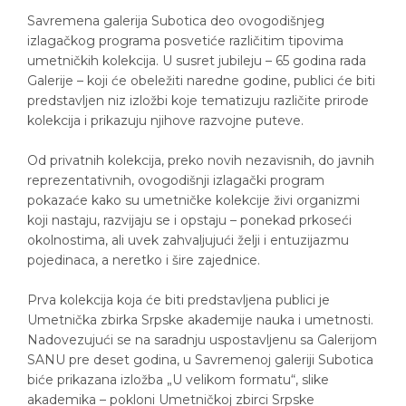
Savremena galerija Subotica deo ovogodišnjeg
izlagačkog programa posvetiće različitim tipovima
umetničkih kolekcija. U susret jubileju – 65 godina rada
Galerije – koji će obeležiti naredne godine, publici će biti
predstavljen niz izložbi koje tematizuju različite prirode
kolekcija i prikazuju njihove razvojne puteve.
Od privatnih kolekcija, preko novih nezavisnih, do javnih
reprezentativnih, ovogodišnji izlagački program
pokazaće kako su umetničke kolekcije živi organizmi
koji nastaju, razvijaju se i opstaju – ponekad prkoseći
okolnostima, ali uvek zahvaljujući želji i entuzijazmu
pojedinaca, a neretko i šire zajednice.
Prva kolekcija koja će biti predstavljena publici je
Umetnička zbirka Srpske akademije nauka i umetnosti.
Nadovezujući se na saradnju uspostavljenu sa Galerijom
SANU pre deset godina, u Savremenoj galeriji Subotica
biće prikazana izložba „U velikom formatu“, slike
akademika – pokloni Umetničkoj zbirci Srpske