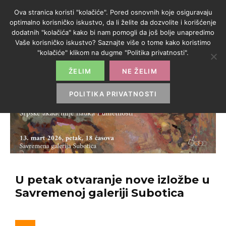
Ova stranica koristi "kolačiće". Pored osnovnih koje osiguravaju
optimalno korisničko iskustvo, da li želite da dozvolite i korišćenje
dodatnih "kolačića" kako bi nam pomogli da još bolje unapredimo
Vaše korisničko iskustvo? Saznajte više o tome kako koristimo
"kolačiće" klikom na dugme "Politika privatnosti".
ŽELIM
NE ŽELIM
POLITIKA PRIVATNOSTI
U petak otvaranje nove izložbe u
Savremenoj galeriji Subotica