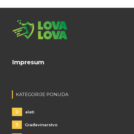
Impresum
KATEGORIJE PONUDA
0
alati
3
Građevinarstvo