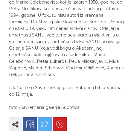
od Marka Čelebonovića, koji je izabran 1958. godine, do
Petra Omčikusa koji postaje član van radnog sastava
1994. godine. U fokusu nisu autori iz vremena
formiranja Društva srpske slovesnosti i Srpskog učenog
društva u 19. veku, niti danas aktivni članovi Odeljenja
umetnosti SANU, već generacija autora najaktivnija u
vreme definisanja Umetničke zbirke SANU i osnivanja
Galerije SANU (koja vodi brigu o Akademijinoj
umetničkoj kolekciji): osam akademika – Marko
Čelebonović, Petar Lubarda, Peđa Milosavljević, Mića
Popović, Mladen Srbinović, Vladimir Veličković, Radomir
Reljić i Petar Omčikus.
Izložba će u Savremenoj galeriji Subotica biti otvorena
do 12. maja.
foto:/Savremena galerija Subotica