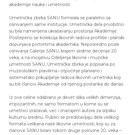
akademije nauka i umetnosti.
Umetnička zbirka SANU formirala se paralelno sa
osnivanjem same institucije. Umetnička dela prvobitno
su bila namenjena ukrašavanju prostorija Akademije.
Postepeno se kolekcija likovnih radova profiliše i planski
dopunjava portretima akademika. Neposredno posle
osnivanja Galerije SANU, krajem sedme decenije 20.
veka, a na inicijativu Odeljenja likovne i muzičke
umetnosti SANU, Umetnička zbirka je popisana po
muzeološkim pravilima i otpočinje planirano i
sistematsko prikupljanje radova likovnih umetnika koji
su bili članovi Akademije od njenog postanka do danas.
Iz ove celine odabrano je devet slika velikih dimenzija,
impozantnih, ne samo formatom u kome su se
umetnici izražavali, već i značajem autora za srpsku
kulturnu sredinu. Publici se predstavljaju dela velikog
formata velikana naše likovne umetnosti, koji su za
članove SANU birani tokom druge polovine 20. veka –