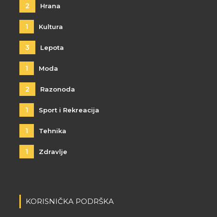
2
Hrana
1
Kultura
3
Lepota
1
Moda
2
Razonoda
1
Sport i Rekreacija
1
Tehnika
1
Zdravlje
KORISNIČKA PODRŠKA