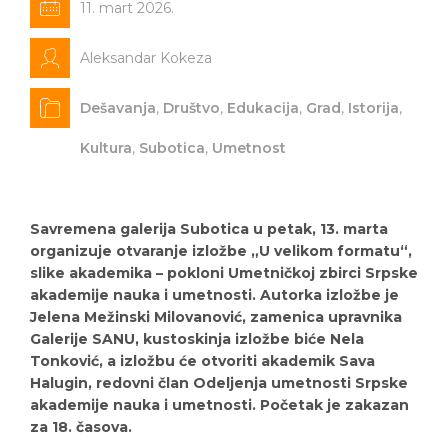
11. mart 2026.
Aleksandar Kokeza
Dešavanja
,
Društvo
,
Edukacija
,
Grad
,
Istorija
,
Kultura
,
Subotica
,
Umetnost
Savremena galerija Subotica u petak, 13. marta
organizuje otvaranje izložbe „U velikom formatu“,
slike akademika – pokloni Umetničkoj zbirci Srpske
akademije nauka i umetnosti. Autorka izložbe je
Jelena Mežinski Milovanović, zamenica upravnika
Galerije SANU, kustoskinja izložbe biće Nela
Tonković, a izložbu će otvoriti akademik Sava
Halugin, redovni član Odeljenja umetnosti Srpske
akademije nauka i umetnosti. Početak je zakazan
za 18. časova.