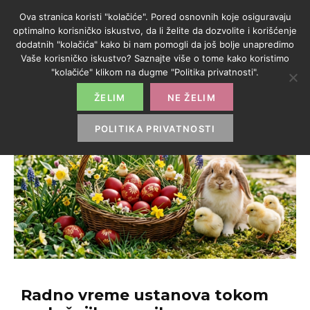
Ova stranica koristi "kolačiće". Pored osnovnih koje osiguravaju
optimalno korisničko iskustvo, da li želite da dozvolite i korišćenje
dodatnih "kolačića" kako bi nam pomogli da još bolje unapredimo
Vaše korisničko iskustvo? Saznajte više o tome kako koristimo
"kolačiće" klikom na dugme "Politika privatnosti".
ŽELIM
NE ŽELIM
POLITIKA PRIVATNOSTI
Radno vreme ustanova tokom