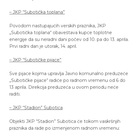
– JKP “Subotička toplana”
Povodom nastupajućih verskih praznika, JKP
„Subotička toplana“ obaveštava kupce toplotne
energije da su neradni dani počev od 10. pa do 13. aprila.
Prvi radni dan je utorak, 14. april.
– JKP “Subotičke pijace”
Sve pijace kojima upravlja Javno komunalno preduzeće
„Subotičke pijace“ radiće po radnom vremenu od 6 do
13 aprila. Direkcija preduzeća u ovom periodu neće
raditi.
– JKP “Stadion” Subotica
Objekti JKP “Stadion” Subotica će tokom vaskršnjih
praznika da rade po izmenjenom radnom vremenu: