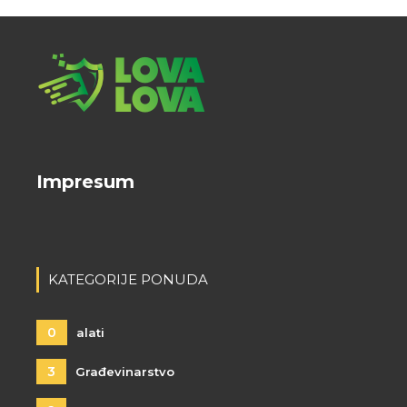
Impresum
KATEGORIJE PONUDA
0
alati
3
Građevinarstvo