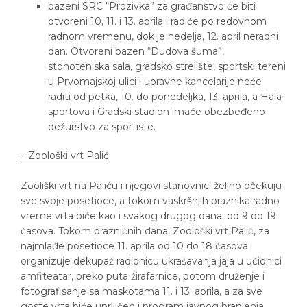
bazeni SRC “Prozivka” za građanstvo će biti
otvoreni 10, 11. i 13. aprila i radiće po redovnom
radnom vremenu, dok je nedelja, 12. april neradni
dan. Otvoreni bazen “Dudova šuma”,
stonoteniska sala, gradsko strelište, sportski tereni
u Prvomajskoj ulici i upravne kancelarije neće
raditi od petka, 10. do ponedeljka, 13. aprila, a Hala
sportova i Gradski stadion imaće obezbeđeno
dežurstvo za sportiste.
– Zoološki vrt Palić
Zooliški vrt na Paliću i njegovi stanovnici željno očekuju
sve svoje posetioce, a tokom vaskršnjih praznika radno
vreme vrta biće kao i svakog drugog dana, od 9 do 19
časova. Tokom prazničnih dana, Zoološki vrt Palić, za
najmlađe posetioce 11. aprila od 10 do 18 časova
organizuje dekupaž radionicu ukrašavanja jaja u učionici
amfiteatar, preko puta žirafarnice, potom druženje i
fotografisanje sa maskotama 11. i 13. aprila, a za sve
goste vrta biće upriličen i program javnog hranjenja