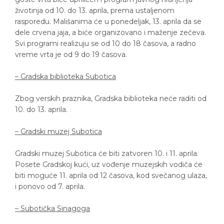
životinja od 10. do 13. aprila, prema ustaljenom
rasporedu. Mališanima će u ponedeljak, 13. aprila da se
dele crvena jaja, a biće organizovano i maženje zečeva.
Svi programi realizuju se od 10 do 18 časova, a radno
vreme vrta je od 9 do 19 časova.
– Gradska biblioteka Subotica
Zbog verskih praznika, Gradska biblioteka neće raditi od
10. do 13. aprila.
– Gradski muzej Subotica
Gradski muzej Subotica će biti zatvoren 10. i 11. aprila.
Posete Gradskoj kući, uz vođenje muzejskih vodiča će
biti moguće 11. aprila od 12 časova, kod svečanog ulaza,
i ponovo od 7. aprila.
– Subotička Sinagoga