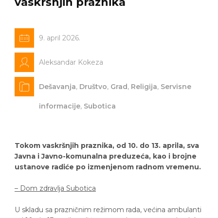
vaskršnjih praznika
9. april 2026.
Aleksandar Kokeza
Dešavanja
,
Društvo
,
Grad
,
Religija
,
Servisne
informacije
,
Subotica
Tokom vaskršnjih praznika, od 10. do 13. aprila, sva
Javna i Javno-komunalna preduzeća, kao i brojne
ustanove radiće po izmenjenom radnom vremenu.
– Dom zdravlja Subotica
U skladu sa prazničnim režimom rada, većina ambulanti