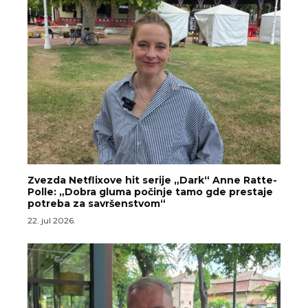
Zvezda Netflixove hit serije „Dark“ Anne Ratte-
Polle: „Dobra gluma počinje tamo gde prestaje
potreba za savršenstvom“
22. jul 2026.