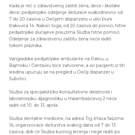
Kada je reč o zdravstvenoj zaštiti žena, dece i školske
dece, pedijatrijsko odeljenje dežuraće svakodnevno od
7 do 20 časova u Dečijem dispanzeru u ulici Đure
Đakovića 14. Nakon toga, od 20 časova do ponoći, hitne
pedijatrijske slučajeve preuzima Služba hitne pomoći.
Odeljenje za zdravstvenu zaštitu žena neće raditi
tokom praznika.
Vangradske pedijatrijske ambulante na Paliću, u
Bajmoku i Čantaviru biće zatvorene, a svi pacijenti iz tih
sredina upućuju se na pregled u Dečiji dispanzer u
Subotici.
Služba za specijalističko-konsultativne delatnosti i
laboratorijsku dijagnostiku u Harambašićevoj 2 neće
raditi od 10. do 13. aprila.
Služba dentalne medicine, na adresi Trg žrtava fašizma
16, organizovaće dežurstva svakog dana od 7 do 13
časova, dok će Služba kućnog lečenja i nege raditi po