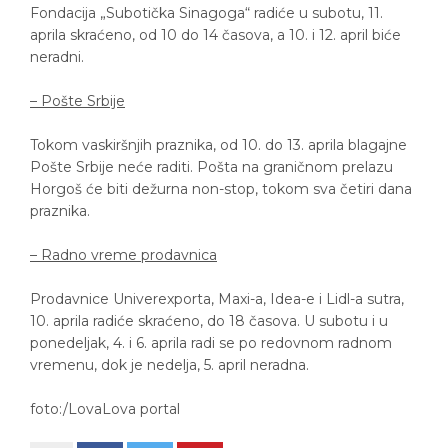
Fondacija „Subotička Sinagoga“ radiće u subotu, 11.
aprila skraćeno, od 10 do 14 časova, a 10. i 12. april biće
neradni.
– Pošte Srbije
Tokom vaskiršnjih praznika, od 10. do 13. aprila blagajne
Pošte Srbije neće raditi. Pošta na graničnom prelazu
Horgoš će biti dežurna non-stop, tokom sva četiri dana
praznika.
– Radno vreme prodavnica
Prodavnice Univerexporta, Maxi-a, Idea-e i Lidl-a sutra,
10. aprila radiće skraćeno, do 18 časova. U subotu i u
ponedeljak, 4. i 6. aprila radi se po redovnom radnom
vremenu, dok je nedelja, 5. april neradna.
foto:/LovaLova portal