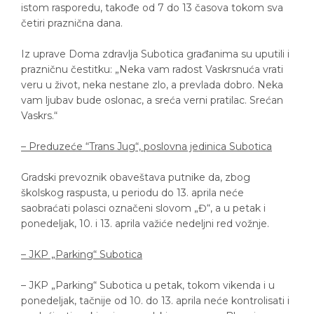
istom rasporedu, takođe od 7 do 13 časova tokom sva
četiri praznična dana.
Iz uprave Doma zdravlja Subotica građanima su uputili i
prazničnu čestitku: „Neka vam radost Vaskrsnuća vrati
veru u život, neka nestane zlo, a prevlada dobro. Neka
vam ljubav bude oslonac, a sreća verni pratilac. Srećan
Vaskrs.“
– Preduzeće “Trans Jug“, poslovna jedinica Subotica
Gradski prevoznik obaveštava putnike da, zbog
školskog raspusta, u periodu do 13. aprila neće
saobraćati polasci označeni slovom „Đ“, a u petak i
ponedeljak, 10. i 13. aprila važiće nedeljni red vožnje.
– JKP „Parking“ Subotica
– JKP „Parking“ Subotica u petak, tokom vikenda i u
ponedeljak, tačnije od 10. do 13. aprila neće kontrolisati i