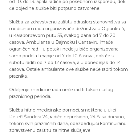
od 10. do 13. aprila radiće po posebnom rasporedu, dok
će pojedine službe biti potpuno zatvorene.
Služba za zdravstvenu zaštitu odraslog stanovništva sa
medicinom rada organizovaće dežurstva u Ogranku 4,
u Karađorđevom putu 55, svakog dana od 7 do 20
časova. Ambulante u Bajmoku i Čantaviru imaće
ograničen rad – u petak i nedelju biće organizovana
samo podela terapije od 7 do 10 časova, dok će u
subotu raditi od 7 do 12 časova, a u ponedeljak do 14
časova. Ostale ambulante ove službe neće raditi tokom
praznika.
Odeljenje medicine rada neće raditi tokom celog
prazničnog perioda.
Služba hitne medicinske pomoći, smeštena u ulici
Petefi Šandora 24, radiće neprekidno, 24 časa dnevno,
tokom svih prazničnih dana, obezbeđujući kontinuiranu
zdravstvenu zaštitu za hitne slučajeve.