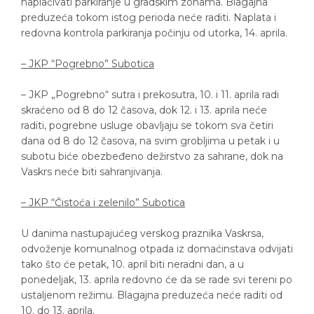
naplaćivati parkiranje u gradskim zonama. Blagajna
preduzeća tokom istog perioda neće raditi. Naplata i
redovna kontrola parkiranja počinju od utorka, 14. aprila.
– JKP “Pogrebno” Subotica
– JKP „Pogrebno“ sutra i prekosutra, 10. i 11. aprila radi
skraćeno od 8 do 12 časova, dok 12. i 13. aprila neće
raditi, pogrebne usluge obavljaju se tokom sva četiri
dana od 8 do 12 časova, na svim grobljima u petak i u
subotu biće obezbeđeno dežirstvo za sahrane, dok na
Vaskrs neće biti sahranjivanja.
– JKP “Čistoća i zelenilo” Subotica
U danima nastupajućeg verskog praznika Vaskrsa,
odvoženje komunalnog otpada iz domaćinstava odvijati
tako što će petak, 10. april biti neradni dan, a u
ponedeljak, 13. aprila redovno će da se rade svi tereni po
ustaljenom režimu. Blagajna preduzeća neće raditi od
10. do 13. aprila.