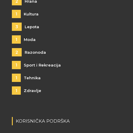
2
Hrana
1
Kultura
3
Lepota
1
Moda
2
Razonoda
1
Sport i Rekreacija
1
Tehnika
1
Zdravlje
KORISNIČKA PODRŠKA