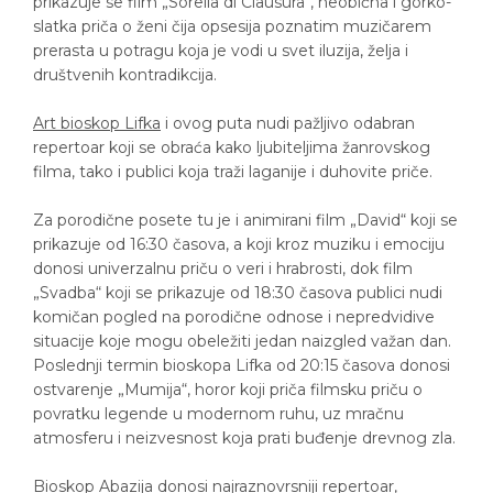
prikazuje se film „Sorella di Clausura“, neobična i gorko-
slatka priča o ženi čija opsesija poznatim muzičarem
prerasta u potragu koja je vodi u svet iluzija, želja i
društvenih kontradikcija.
Art bioskop Lifka
i ovog puta nudi pažljivo odabran
repertoar koji se obraća kako ljubiteljima žanrovskog
filma, tako i publici koja traži laganije i duhovite priče.
Za porodične posete tu je i animirani film „David“ koji se
prikazuje od 16:30 časova, a koji kroz muziku i emociju
donosi univerzalnu priču o veri i hrabrosti, dok film
„Svadba“ koji se prikazuje od 18:30 časova publici nudi
komičan pogled na porodične odnose i nepredvidive
situacije koje mogu obeležiti jedan naizgled važan dan.
Poslednji termin bioskopa Lifka od 20:15 časova donosi
ostvarenje „Mumija“, horor koji priča filmsku priču o
povratku legende u modernom ruhu, uz mračnu
atmosferu i neizvesnost koja prati buđenje drevnog zla.
Bioskop Abazija
donosi najraznovrsniji repertoar,