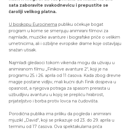
sata zaboravite svakodnevicu i prepustite se
čaroliji velikog platna.
U bioskopu Eurocinema
publiku očekuje bogat
program u kome se smenjuju animirani filmovi za
najmlađe, muzičke avanture i biografske priče o velikim
umetnicima, ali i ozbiljne evropske drame koje ostavljaju
snažan utisak.
Najmlađi gledaoci tokom vikenda mogu da uživaju u
animiranom filmu „Finikove avanture 2“, koji je na
programu 25. i 26. aprila od 11 časova. Kada zbog drevne
magije postane vidljiv, mali kućni duh Finik dospeva u
opasnost, a njegova potraga za spasom prerasta u
uzbudljivu avanturu u kojoj se prepliću hrabrost,
prijateljstvo i borba protiv lovca na čudovišta.
Porodična publika ima priliku da pogleda i animirani
mjuzikl „David“, koji se prikazuje od 23. do 29. aprila u
terminu od 17 časova. Ova spektakularna priča