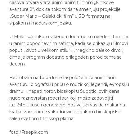
časova otvara vrata animiranim filmom „Finikove
avanture 2“, dok se tokom dana smenjuju projekcije
„Super Mario – Galaktički film“ u 3D formatu na
srpskom i mađarskom jeziku.
U Maloj sali tokom vikenda dodatno su uvedeni termini
u ranim popodnevnim satima, kada se prikazuju filmovi
poput „Život u velikom stilu“ i „Magično daleko drvo“,
čime je program dodatno prilagođen porodicama sa
decom.
Bez obzira na to da li ste raspoloženi za animiranu
avanturu, biografsku priču o muzičkoj legendi, evropsku
dramu ili napeti horor, bioskopi u Subotici ovih dana
nude raznovrstan repertoar koji može zadovoljiti
različite ukuse i generacije, pozivajući vas da makar na
kratko zamenite svakodnevicu mrakom bioskopske
sale i svetlom filmskog platna.
foto:/Freepik.com