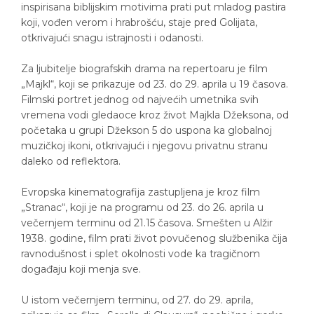
inspirisana biblijskim motivima prati put mladog pastira
koji, vođen verom i hrabrošću, staje pred Golijata,
otkrivajući snagu istrajnosti i odanosti.
Za ljubitelje biografskih drama na repertoaru je film
„Majkl“, koji se prikazuje od 23. do 29. aprila u 19 časova.
Filmski portret jednog od najvećih umetnika svih
vremena vodi gledaoce kroz život Majkla Džeksona, od
početaka u grupi Džekson 5 do uspona ka globalnoj
muzičkoj ikoni, otkrivajući i njegovu privatnu stranu
daleko od reflektora.
Evropska kinematografija zastupljena je kroz film
„Stranac“, koji je na programu od 23. do 26. aprila u
večernjem terminu od 21.15 časova. Smešten u Alžir
1938. godine, film prati život povučenog službenika čija
ravnodušnost i splet okolnosti vode ka tragičnom
događaju koji menja sve.
U istom večernjem terminu, od 27. do 29. aprila,