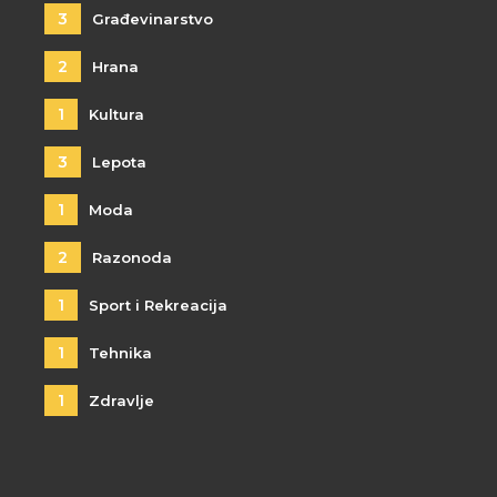
3
Građevinarstvo
2
Hrana
1
Kultura
3
Lepota
1
Moda
2
Razonoda
1
Sport i Rekreacija
1
Tehnika
1
Zdravlje