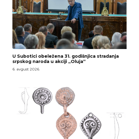
U Subotici obeležena 31. godišnjica stradanja
srpskog naroda u akciji „Oluja“
6. avgust 2026.