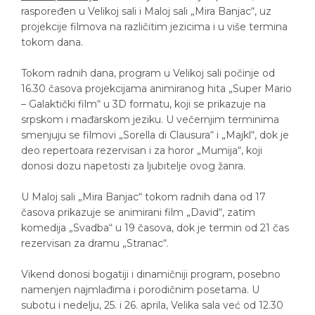
raspoređen u Velikoj sali i Maloj sali „Mira Banjac“, uz
projekcije filmova na različitim jezicima i u više termina
tokom dana.
Tokom radnih dana, program u Velikoj sali počinje od
16.30 časova projekcijama animiranog hita „Super Mario
– Galaktički film“ u 3D formatu, koji se prikazuje na
srpskom i mađarskom jeziku. U večernjim terminima
smenjuju se filmovi „Sorella di Clausura“ i „Majkl“, dok je
deo repertoara rezervisan i za horor „Mumija“, koji
donosi dozu napetosti za ljubitelje ovog žanra.
U Maloj sali „Mira Banjac“ tokom radnih dana od 17
časova prikazuje se animirani film „David“, zatim
komedija „Svadba“ u 19 časova, dok je termin od 21 čas
rezervisan za dramu „Stranac“.
Vikend donosi bogatiji i dinamičniji program, posebno
namenjen najmlađima i porodičnim posetama. U
subotu i nedelju, 25. i 26. aprila, Velika sala već od 12.30