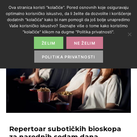
Ova stranica koristi "kolačiće". Pored osnovnih koje osiguravaju
optimalno korisničko iskustvo, da li želite da dozvolite i korišćenje
dodatnih "kolačića" kako bi nam pomogli da još bolje unapredimo
Vaše korisničko iskustvo? Saznajte više o tome kako koristimo
"kolačiće" klikom na dugme "Politika privatnosti".
ŽELIM
NE ŽELIM
POLITIKA PRIVATNOSTI
Repertoar subotičkih bioskopa
za narednih sedam dana