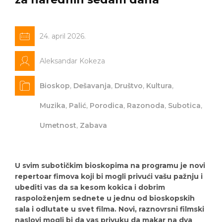
24. april 2026.
Aleksandar Kokeza
Bioskop
,
Dešavanja
,
Društvo
,
Kultura
,
Muzika
,
Palić
,
Porodica
,
Razonoda
,
Subotica
,
Umetnost
,
Zabava
U svim subotičkim bioskopima na programu je novi
repertoar fimova koji bi mogli privući vašu pažnju i
ubediti vas da sa kesom kokica i dobrim
raspoloženjem sednete u jednu od bioskopskih
sala i odlutate u svet filma. Novi, raznovrsni filmski
naslovi mogli bi da vas privuku da makar na dva