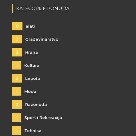
KATEGORIJE PONUDA
0
alati
3
Građevinarstvo
2
Hrana
1
Kultura
3
Lepota
1
Moda
2
Razonoda
1
Sport i Rekreacija
1
Tehnika