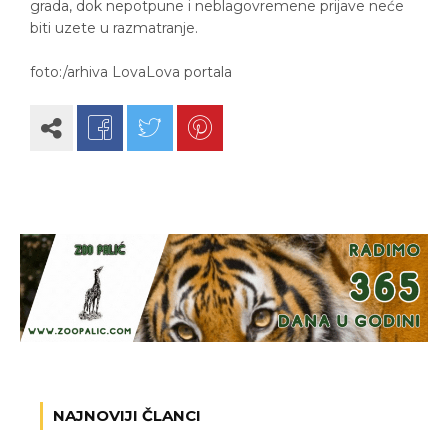
grada, dok nepotpune i neblagovremene prijave neće
biti uzete u razmatranje.
foto:/arhiva LovaLova portala
NAJNOVIJI ČLANCI