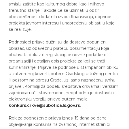
smislu zaštite kao kulturnog dobra, kao i njihovo
trenutno stanje. Takođe će se uzimati u obzir
obezbeđenost dodatnih izvora finansiranja, doprinos
projekta javnom interesu i unapređenju oblasti u kojoj
se realizuje.
Podnosioci prijava dužni su da dostave popunjen
obrazac, uz obaveznu prateću dokumentaciju koja
obuhvata dokaz o registraciji, osnovne podatke o
organizaciji i detaljan opis projekta za koji se traži
sufinansiranje. Prijave se podnose u štampanom obliku,
u zatvorenoj koverti, putem Gradskog uslužnog centra
ili poštom na adresu Grada, uz jasno naznačenu svrhu
prijave „Komisiji za dodelu sredstava crkvama i verskim
zajednicama“. Istovremeno, neophodno je dostaviti i
elektronsku verziju prijave putem mejla
konkurs.crkve@subotica.ls.gov.rs
.
Rok za podnošenje prijava iznosi 15 dana od dana
objavljivanja konkursa na zvaničnoj internet stranici