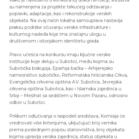
su namenjena za projekte tekućeg održavanja i
popravki, adaptacije, kao i rekonstrukcije verskih
objekata. Na ovaj način lokalna samouprava nastavlja
praksu podrške očuvanju verske infrastrukture i
kulturnog nasleđa koje ima značajnu ulogu u
društvenom i istorijskom identitetu grada.
Pravo učešća na konkursu imaju ključne verske
institucije koje deluju u Subotici, među kojima su
Subotička biskupija, Eparhija bačka – Arhijerejsko
namesništvo subotičko, Reformatska hrišćanska Crkva,
Evangelička crkvena opština A.V. Subotica, Jevrejska
crkvena opština Subotica, kao i Islamska zajednica u
Srbiji – Mešihat sa sedištem u Novom Pazaru, odnosno
odbor u Subotici.
Prilikom odlučivanja o raspodeli sredstava, Komisija će
vrednovati više kriterijuma, uključujući broj vernika
prema poslednjem popisu stanovništva, broj objekata
kojima upravlja verska zajednica, status objekata u