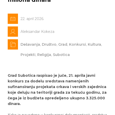
22. april 2026.
Aleksandar Kokeza
Dešavanja
,
Društvo
,
Grad
,
Konkursi
,
Kultura
,
Projekti
,
Religija
,
Subotica
Grad Subotica raspisao je juče, 21. aprila javni
konkurs za dodelu sredstava namenjenih
sufinansiranju projekata crkava i verskih zajednica
koje deluju na teritoriji grada za tekuću godinu, za
čega je iz budžeta opredeljeno ukupno 3.325.000
dinara.
Kako je navedeno u konkursnoj dokumentaciji, sredstva