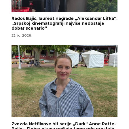
Radoš Bajić, laureat nagrade „Aleksandar Lifka“:
„Srpskoj kinematografiji najviše nedostaje
dobar scenario“
23. jul 2026.
Zvezda Netflixove hit serije „Dark“ Anne Ratte-
Polle: „Dobra gluma počinje tamo gde prestaje