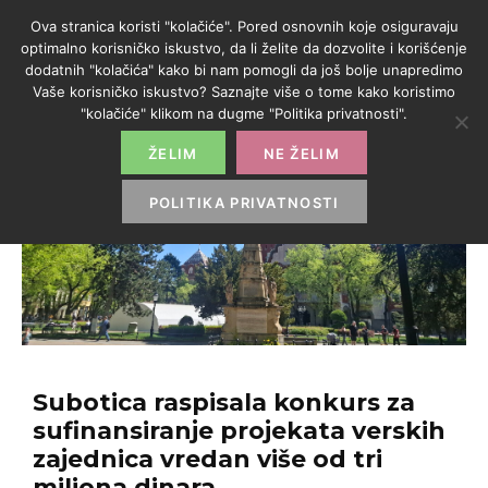
Ova stranica koristi "kolačiće". Pored osnovnih koje osiguravaju
optimalno korisničko iskustvo, da li želite da dozvolite i korišćenje
dodatnih "kolačića" kako bi nam pomogli da još bolje unapredimo
Vaše korisničko iskustvo? Saznajte više o tome kako koristimo
"kolačiće" klikom na dugme "Politika privatnosti".
ŽELIM
NE ŽELIM
POLITIKA PRIVATNOSTI
Subotica raspisala konkurs za
sufinansiranje projekata verskih
zajednica vredan više od tri
miliona dinara