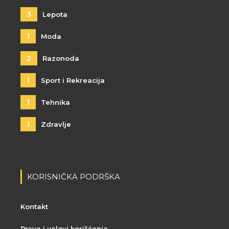
3
Lepota
1
Moda
2
Razonoda
1
Sport i Rekreacija
1
Tehnika
1
Zdravlje
KORISNIČKA PODRŠKA
Kontakt
Prava i uslovi korišćenja