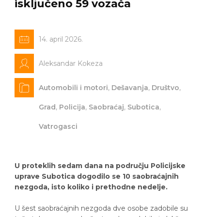
isključeno 59 vozača
14. april 2026.
Aleksandar Kokeza
Automobili i motori
,
Dešavanja
,
Društvo
,
Grad
,
Policija
,
Saobraćaj
,
Subotica
,
Vatrogasci
U proteklih sedam dana na području Policijske
uprave Subotica dogodilo se 10 saobraćajnih
nezgoda, isto koliko i prethodne nedelje.
U šest saobraćajnih nezgoda dve osobe zadobile su