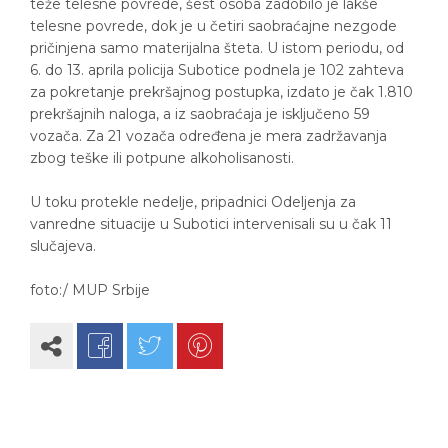
teže telesne povrede, šest osoba zadobilo je lakše
telesne povrede, dok je u četiri saobraćajne nezgode
pričinjena samo materijalna šteta. U istom periodu, od
6. do 13. aprila policija Subotice podnela je 102 zahteva
za pokretanje prekršajnog postupka, izdato je čak 1.810
prekršajnih naloga, a iz saobraćaja je isključeno 59
vozača. Za 21 vozača određena je mera zadržavanja
zbog teške ili potpune alkoholisanosti.
U toku protekle nedelje, pripadnici Odeljenja za
vanredne situacije u Subotici intervenisali su u čak 11
slučajeva.
foto:/ MUP Srbije