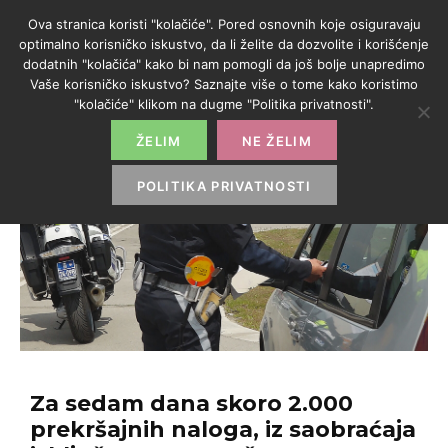
Ova stranica koristi "kolačiće". Pored osnovnih koje osiguravaju
optimalno korisničko iskustvo, da li želite da dozvolite i korišćenje
dodatnih "kolačića" kako bi nam pomogli da još bolje unapredimo
Vaše korisničko iskustvo? Saznajte više o tome kako koristimo
"kolačiće" klikom na dugme "Politika privatnosti".
ŽELIM
NE ŽELIM
POLITIKA PRIVATNOSTI
Za sedam dana skoro 2.000
prekršajnih naloga, iz saobraćaja