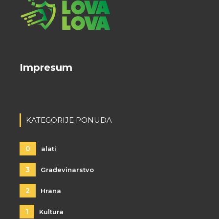
Impresum
KATEGORIJE PONUDA
0
alati
3
Građevinarstvo
2
Hrana
1
Kultura