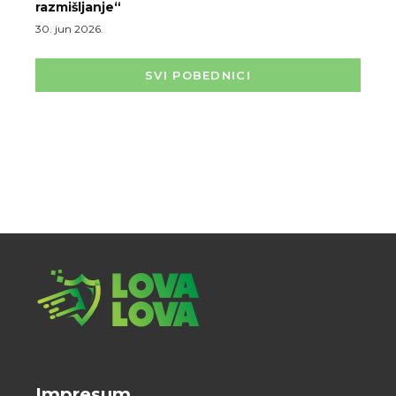
razmišljanje“
30. jun 2026.
SVI POBEDNICI
Impresum