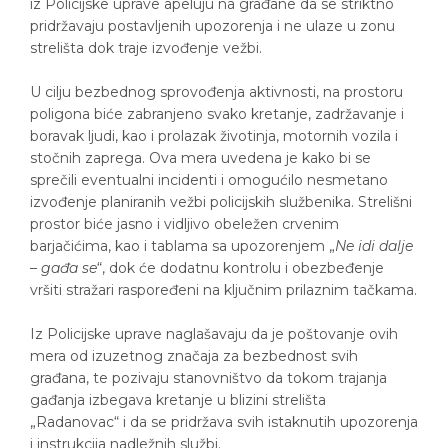
iz Policijske uprave apeluju na građane da se striktno
pridržavaju postavljenih upozorenja i ne ulaze u zonu
strelišta dok traje izvođenje vežbi.
U cilju bezbednog sprovođenja aktivnosti, na prostoru
poligona biće zabranjeno svako kretanje, zadržavanje i
boravak ljudi, kao i prolazak životinja, motornih vozila i
stočnih zaprega. Ova mera uvedena je kako bi se
sprečili eventualni incidenti i omogućilo nesmetano
izvođenje planiranih vežbi policijskih službenika. Strelišni
prostor biće jasno i vidljivo obeležen crvenim
barjačićima, kao i tablama sa upozorenjem „
Ne idi dalje
– gađa se
“, dok će dodatnu kontrolu i obezbeđenje
vršiti stražari raspoređeni na ključnim prilaznim tačkama.
Iz Policijske uprave naglašavaju da je poštovanje ovih
mera od izuzetnog značaja za bezbednost svih
građana, te pozivaju stanovništvo da tokom trajanja
gađanja izbegava kretanje u blizini strelišta
„Radanovac“ i da se pridržava svih istaknutih upozorenja
i instrukcija nadležnih službi.