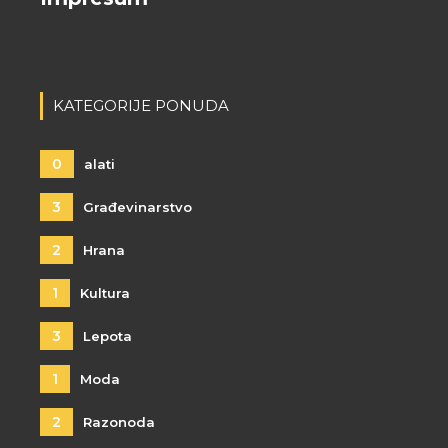
KATEGORIJE PONUDA
0
alati
3
Građevinarstvo
2
Hrana
1
Kultura
3
Lepota
1
Moda
2
Razonoda