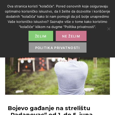
Ova stranica koristi "kolačiće". Pored osnovnih koje osiguravaju
optimalno korisničko iskustvo, da li želite da dozvolite i korišćenje
dodatnih "kolačića" kako bi nam pomogli da još bolje unapredimo
Vaše korisničko iskustvo? Saznajte više o tome kako koristimo
"kolačiće" klikom na dugme "Politika privatnosti".
ŽELIM
NE ŽELIM
POLITIKA PRIVATNOSTI
Bojevo gađanje na strelištu
„Radanovac“ od 1. do 5. juna