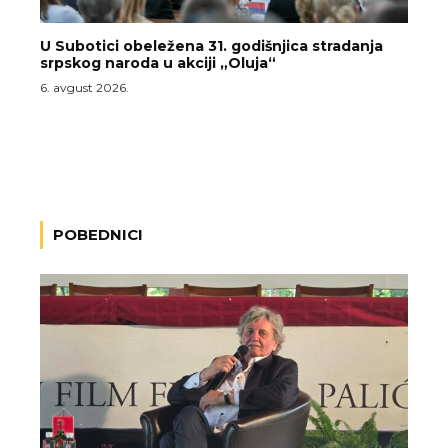
U Subotici obeležena 31. godišnjica stradanja
srpskog naroda u akciji „Oluja“
6. avgust 2026.
POBEDNICI