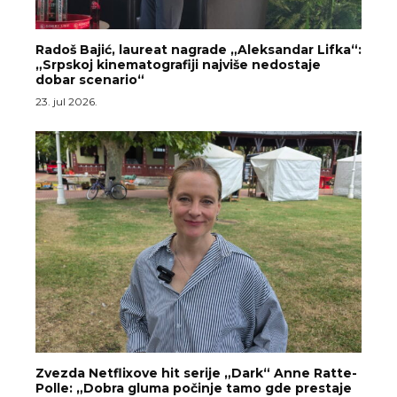
Radoš Bajić, laureat nagrade „Aleksandar Lifka“:
„Srpskoj kinematografiji najviše nedostaje
dobar scenario“
23. jul 2026.
Zvezda Netflixove hit serije „Dark“ Anne Ratte-
Polle: „Dobra gluma počinje tamo gde prestaje