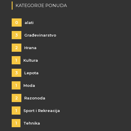
KATEGORIJE PONUDA
0
alati
3
Građevinarstvo
2
Hrana
1
Kultura
3
Lepota
1
Moda
2
Razonoda
1
Sport i Rekreacija
1
Tehnika