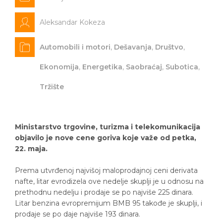
Aleksandar Kokeza
Automobili i motori
,
Dešavanja
,
Društvo
,
Ekonomija
,
Energetika
,
Saobraćaj
,
Subotica
,
Tržište
Ministarstvo trgovine, turizma i telekomunikacija
objavilo je nove cene goriva koje važe od petka,
22. maja.
Prema utvrđenoj najvišoj maloprodajnoj ceni derivata
nafte, litar evrodizela ove nedelje skuplji je u odnosu na
prethodnu nedelju i prodaje se po najviše 225 dinara.
Litar benzina evropremijum BMB 95 takođe je skuplji, i
prodaje se po daje najviše 193 dinara.