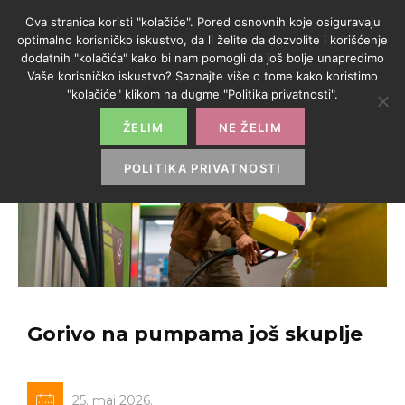
Ova stranica koristi "kolačiće". Pored osnovnih koje osiguravaju
optimalno korisničko iskustvo, da li želite da dozvolite i korišćenje
dodatnih "kolačića" kako bi nam pomogli da još bolje unapredimo
Vaše korisničko iskustvo? Saznajte više o tome kako koristimo
"kolačiće" klikom na dugme "Politika privatnosti".
ŽELIM
NE ŽELIM
POLITIKA PRIVATNOSTI
Gorivo na pumpama još skuplje
25. maj 2026.