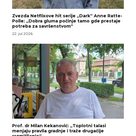
Zvezda Netflixove hit serije „Dark“ Anne Ratte-
Polle: „Dobra gluma počinje tamo gde prestaje
potreba za savršenstvom“
22. jul 2026.
Prof. dr Milan Kekanović: „Toplotni talasi
menjaju pravila gradnje i traže drugačije
razmišljanje“