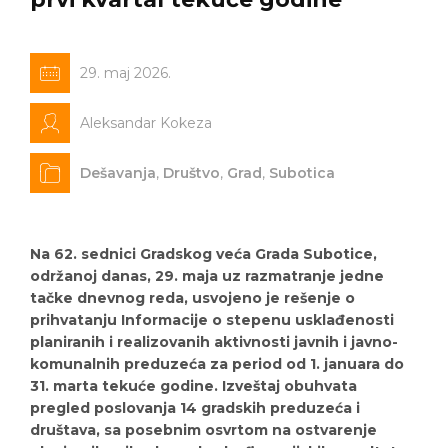
29. maj 2026.
Aleksandar Kokeza
Dešavanja
,
Društvo
,
Grad
,
Subotica
Na 62. sednici Gradskog veća Grada Subotice,
održanoj danas, 29. maja uz razmatranje jedne
tačke dnevnog reda, usvojeno je rešenje o
prihvatanju Informacije o stepenu usklađenosti
planiranih i realizovanih aktivnosti javnih i javno-
komunalnih preduzeća za period od 1. januara do
31. marta tekuće godine. Izveštaj obuhvata
pregled poslovanja 14 gradskih preduzeća i
društava, sa posebnim osvrtom na ostvarenje