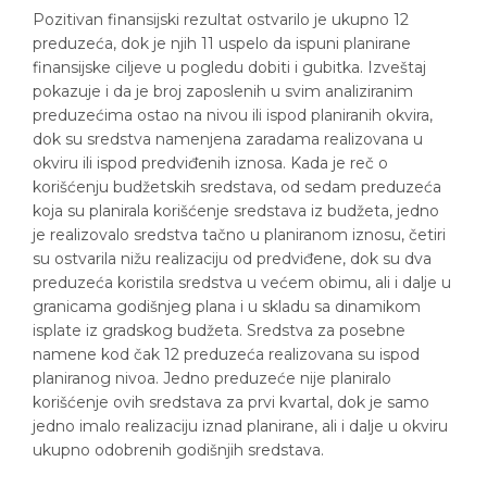
Pozitivan finansijski rezultat ostvarilo je ukupno 12
preduzeća, dok je njih 11 uspelo da ispuni planirane
finansijske ciljeve u pogledu dobiti i gubitka. Izveštaj
pokazuje i da je broj zaposlenih u svim analiziranim
preduzećima ostao na nivou ili ispod planiranih okvira,
dok su sredstva namenjena zaradama realizovana u
okviru ili ispod predviđenih iznosa. Kada je reč o
korišćenju budžetskih sredstava, od sedam preduzeća
koja su planirala korišćenje sredstava iz budžeta, jedno
je realizovalo sredstva tačno u planiranom iznosu, četiri
su ostvarila nižu realizaciju od predviđene, dok su dva
preduzeća koristila sredstva u većem obimu, ali i dalje u
granicama godišnjeg plana i u skladu sa dinamikom
isplate iz gradskog budžeta. Sredstva za posebne
namene kod čak 12 preduzeća realizovana su ispod
planiranog nivoa. Jedno preduzeće nije planiralo
korišćenje ovih sredstava za prvi kvartal, dok je samo
jedno imalo realizaciju iznad planirane, ali i dalje u okviru
ukupno odobrenih godišnjih sredstava.