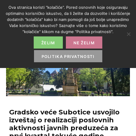
Ova stranica koristi "kolačiće". Pored osnovnih koje osiguravaju
optimalno korisničko iskustvo, da li želite da dozvolite i korišćenje
dodatnih "kolačića" kako bi nam pomogli da još bolje unapredimo
Vaše korisničko iskustvo? Saznajte više o tome kako koristimo
"kolačiće" klikom na dugme "Politika privatnosti".
ŽELIM
NE ŽELIM
POLITIKA PRIVATNOSTI
Gradsko veće Subotice usvojilo
izveštaj o realizaciji poslovnih
aktivnosti javnih preduzeća za
prvi kvartal tekuće godine