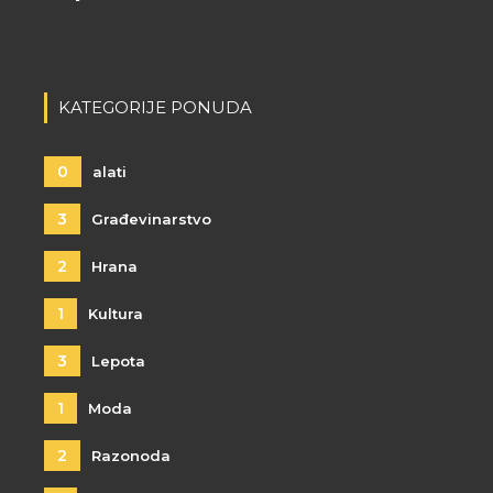
KATEGORIJE PONUDA
0
alati
3
Građevinarstvo
2
Hrana
1
Kultura
3
Lepota
1
Moda
2
Razonoda