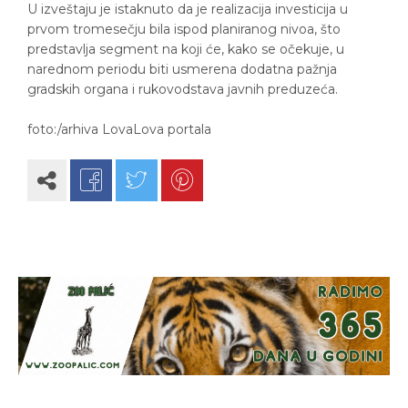
U izveštaju je istaknuto da je realizacija investicija u
prvom tromesečju bila ispod planiranog nivoa, što
predstavlja segment na koji će, kako se očekuje, u
narednom periodu biti usmerena dodatna pažnja
gradskih organa i rukovodstava javnih preduzeća.
foto:/arhiva LovaLova portala