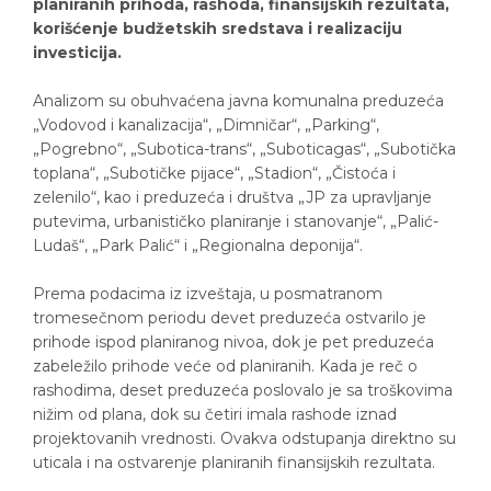
planiranih prihoda, rashoda, finansijskih rezultata,
korišćenje budžetskih sredstava i realizaciju
investicija.
Analizom su obuhvaćena javna komunalna preduzeća
„Vodovod i kanalizacija“, „Dimničar“, „Parking“,
„Pogrebno“, „Subotica-trans“, „Suboticagas“, „Subotička
toplana“, „Subotičke pijace“, „Stadion“, „Čistoća i
zelenilo“, kao i preduzeća i društva „JP za upravljanje
putevima, urbanističko planiranje i stanovanje“, „Palić-
Ludaš“, „Park Palić“ i „Regionalna deponija“.
Prema podacima iz izveštaja, u posmatranom
tromesečnom periodu devet preduzeća ostvarilo je
prihode ispod planiranog nivoa, dok je pet preduzeća
zabeležilo prihode veće od planiranih. Kada je reč o
rashodima, deset preduzeća poslovalo je sa troškovima
nižim od plana, dok su četiri imala rashode iznad
projektovanih vrednosti. Ovakva odstupanja direktno su
uticala i na ostvarenje planiranih finansijskih rezultata.