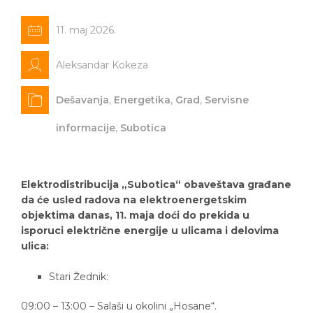
11. maj 2026.
Aleksandar Kokeza
Dešavanja
,
Energetika
,
Grad
,
Servisne
informacije
,
Subotica
Elektrodistribucija „Subotica“ obaveštava građane
da će usled radova na elektroenergetskim
objektima danas, 11. maja doći do prekida u
isporuci električne energije u ulicama i delovima
ulica:
Stari Žednik:
09:00 – 13:00 – Salaši u okolini „Hosane“.