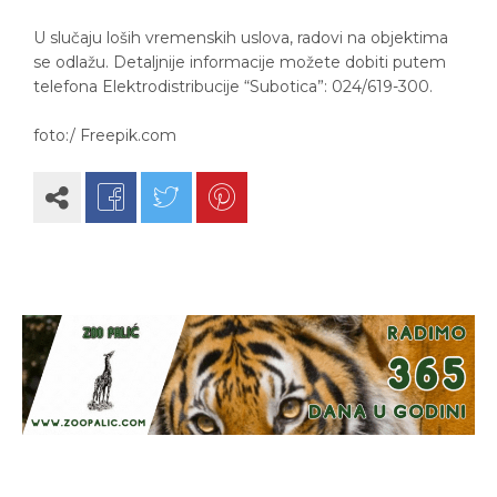
U slučaju loših vremenskih uslova, radovi na objektima
se odlažu. Detaljnije informacije možete dobiti putem
telefona Elektrodistribucije “Subotica”: 024/619-300.
foto:/ Freepik.com