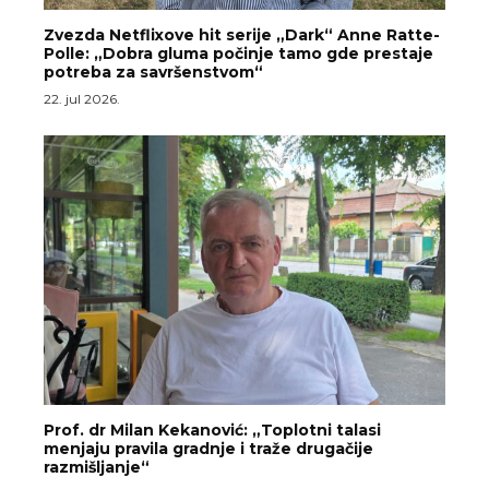
Zvezda Netflixove hit serije „Dark“ Anne Ratte-
Polle: „Dobra gluma počinje tamo gde prestaje
potreba za savršenstvom“
22. jul 2026.
Prof. dr Milan Kekanović: „Toplotni talasi
menjaju pravila gradnje i traže drugačije
razmišljanje“