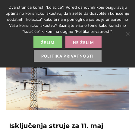
Ova stranica koristi "kolačiće". Pored osnovnih koje osiguravaju
optimalno korisničko iskustvo, da li želite da dozvolite i korišćenje
dodatnih "kolačića" kako bi nam pomogli da još bolje unapredimo
Vaše korisničko iskustvo? Saznajte više o tome kako koristimo
"kolačiće" klikom na dugme "Politika privatnosti".
ŽELIM
NE ŽELIM
POLITIKA PRIVATNOSTI
Isključenja struje za 11. maj