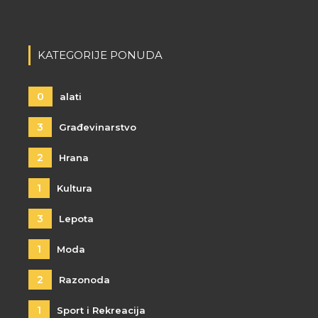
KATEGORIJE PONUDA
0
alati
3
Građevinarstvo
2
Hrana
1
Kultura
3
Lepota
1
Moda
2
Razonoda
1
Sport i Rekreacija