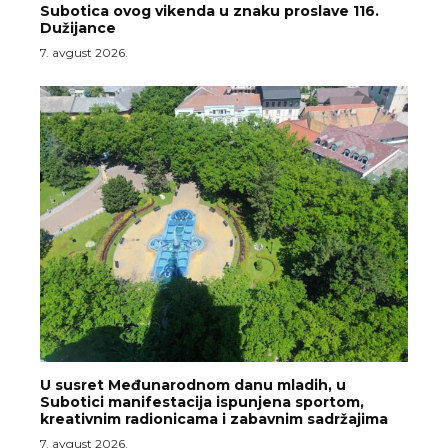
Subotica ovog vikenda u znaku proslave 116.
Dužijance
7. avgust 2026.
U susret Međunarodnom danu mladih, u
Subotici manifestacija ispunjena sportom,
kreativnim radionicama i zabavnim sadržajima
7. avgust 2026.