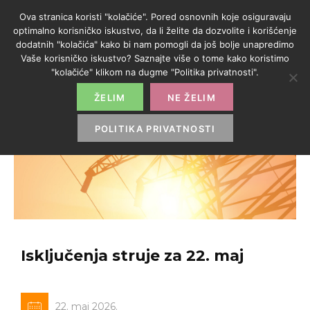
Ova stranica koristi "kolačiće". Pored osnovnih koje osiguravaju
optimalno korisničko iskustvo, da li želite da dozvolite i korišćenje
dodatnih "kolačića" kako bi nam pomogli da još bolje unapredimo
Vaše korisničko iskustvo? Saznajte više o tome kako koristimo
"kolačiće" klikom na dugme "Politika privatnosti".
ŽELIM
NE ŽELIM
POLITIKA PRIVATNOSTI
Isključenja struje za 22. maj
22. maj 2026.