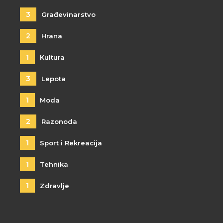
3
Građevinarstvo
2
Hrana
1
Kultura
3
Lepota
1
Moda
2
Razonoda
1
Sport i Rekreacija
1
Tehnika
1
Zdravlje