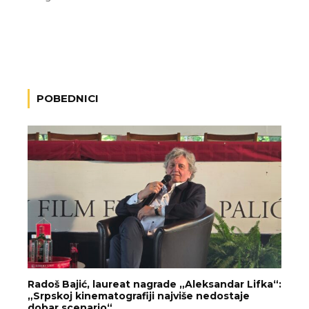
POBEDNICI
Radoš Bajić, laureat nagrade „Aleksandar Lifka“:
„Srpskoj kinematografiji najviše nedostaje
dobar scenario“