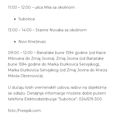
11:00 – 12:00 – ulica Mira sa okolinom
Subotica:
13:00 – 14:00 – Starine Novaka sa okolinom
Novi Kneževac:
09:00 – 12:00 – Banatske bune 1594 godine (od Kaice
Milovana do Zmaj Jovina), Zmaj Jovina (od Banatske
bune 1594 godine do Marka Đurkovića Servijskog),
Marka Đurkovića Servijskog (od Zmaj Jovina do Kneza
Miloša Obrenovića).
U slučaju loših vremenskih uslova, radovi na objektima
se odlažu. Detaljnije informacije možete dobiti putem
telefona Elektrodistribucije “Subotica”: 024/619-300.
foto:/Freepik.com