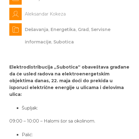
Aleksandar Kokeza
Dešavanja
,
Energetika
,
Grad
,
Servisne
informacije
,
Subotica
Elektrodistribucija „Subotica“ obaveštava građane
da će usled radova na elektroenergetskim
objektima danas, 22. maja doći do prekida u
isporuci električne energije u ulicama i delovima
ulica:
Šupljak:
09:00 – 10:00 – Halomi šor sa okolinom.
Palić: