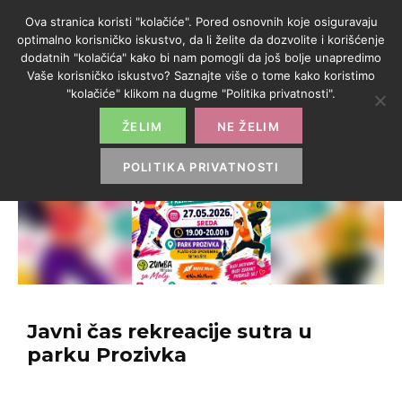
Ova stranica koristi "kolačiće". Pored osnovnih koje osiguravaju
optimalno korisničko iskustvo, da li želite da dozvolite i korišćenje
dodatnih "kolačića" kako bi nam pomogli da još bolje unapredimo
Vaše korisničko iskustvo? Saznajte više o tome kako koristimo
"kolačiće" klikom na dugme "Politika privatnosti".
ŽELIM
NE ŽELIM
POLITIKA PRIVATNOSTI
Javni čas rekreacije sutra u
parku Prozivka