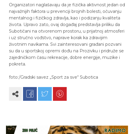
Organizatori naglašavaju da je fizička aktivnost jedan od
najvažnijih faktora u prevenciji brojnih bolesti, očuvanju
mentalnog i fizičkog zdravlja, kao i podizanju kvaliteta
života. Upravo zato, ovaj događaj predstavlja priliku da
Subotičani na otvorenom prostoru, u prijatnoj atmosferi
i uz stručno vođstvo, naprave korak ka zdravijim
životnim navikama. Svi zainteresovani građani pozvani
su da u sportskoj opremi dođu na Prozivku i pridruže se
zajedničkom času rekreacije, dobre energije, muzike i
pokreta.
foto:/Gradski savez „Sport za sve“ Subotica