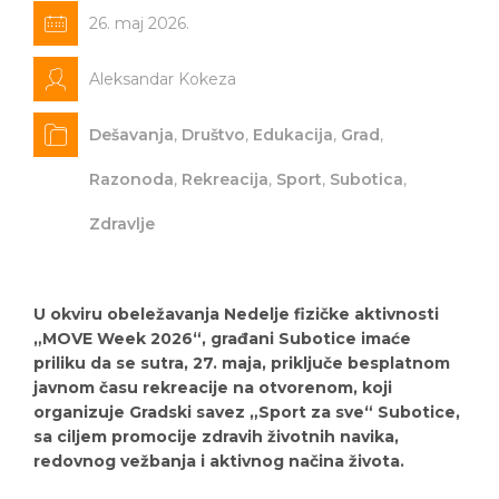
26. maj 2026.
Aleksandar Kokeza
Dešavanja
,
Društvo
,
Edukacija
,
Grad
,
Razonoda
,
Rekreacija
,
Sport
,
Subotica
,
Zdravlje
U okviru obeležavanja Nedelje fizičke aktivnosti
„MOVE Week 2026“, građani Subotice imaće
priliku da se sutra, 27. maja, priključe besplatnom
javnom času rekreacije na otvorenom, koji
organizuje Gradski savez „Sport za sve“ Subotice,
sa ciljem promocije zdravih životnih navika,
redovnog vežbanja i aktivnog načina života.