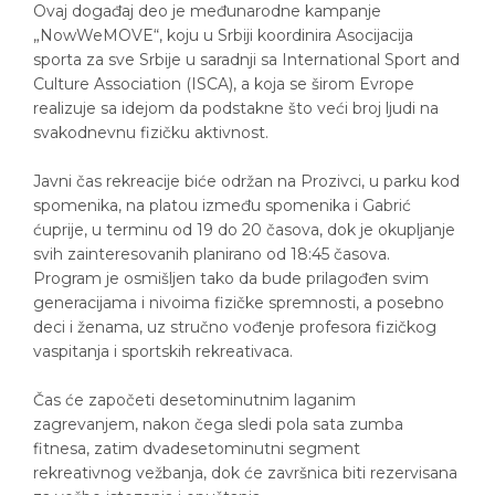
Ovaj događaj deo je međunarodne kampanje
„NowWeMOVE“, koju u Srbiji koordinira Asocijacija
sporta za sve Srbije u saradnji sa International Sport and
Culture Association (ISCA), a koja se širom Evrope
realizuje sa idejom da podstakne što veći broj ljudi na
svakodnevnu fizičku aktivnost.
Javni čas rekreacije biće održan na Prozivci, u parku kod
spomenika, na platou između spomenika i Gabrić
ćuprije, u terminu od 19 do 20 časova, dok je okupljanje
svih zainteresovanih planirano od 18:45 časova.
Program je osmišljen tako da bude prilagođen svim
generacijama i nivoima fizičke spremnosti, a posebno
deci i ženama, uz stručno vođenje profesora fizičkog
vaspitanja i sportskih rekreativaca.
Čas će započeti desetominutnim laganim
zagrevanjem, nakon čega sledi pola sata zumba
fitnesa, zatim dvadesetominutni segment
rekreativnog vežbanja, dok će završnica biti rezervisana