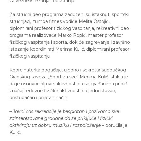
za vežbe istezanja i opuštanja.
Za stručni deo programa zaduženi su istaknuti sportski
stručnjaci, zumba fitnes vodiće Melita Ostojić,
diplomirani profesor fizičkog vaspitanja, rekreativni deo
programa realizovaće Marko Popić, master profesor
fizičkog vaspitanja i sporta, dok će zagrevanje i završno
istezanje koordinirati Merima Kulić, diplomirani profesor
fizičkog vaspitanja.
Koordinatorka događaja, ujedno i sekretar subotičkog
Gradskog saveza „Sport za sve“ Merima Kulić istakla je
da je osnovni cilj ove aktivnosti da se građanima približi
značaj redovne fizičke aktivnosti na jednostavan,
pristupačan i prijatan način.
–
Javni čas rekreacije je besplatan i pozivamo sve
zainteresovane građane da se priključe i fizički
aktiviraju uz dobru muziku i raspoloženje
– poručila je
Kulić.