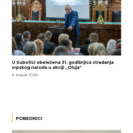
U Subotici obeležena 31. godišnjica stradanja
srpskog naroda u akciji „Oluja“
6. avgust 2026.
POBEDNICI