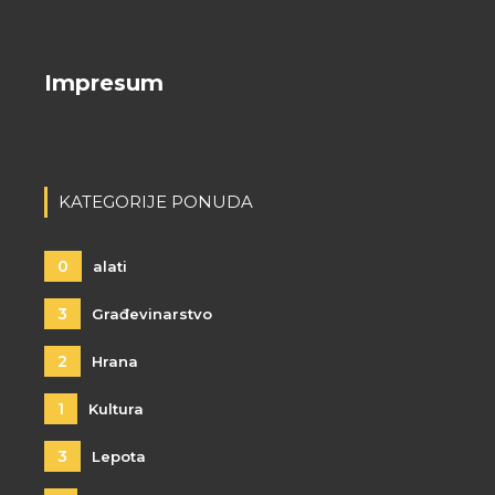
Impresum
KATEGORIJE PONUDA
0
alati
3
Građevinarstvo
2
Hrana
1
Kultura
3
Lepota