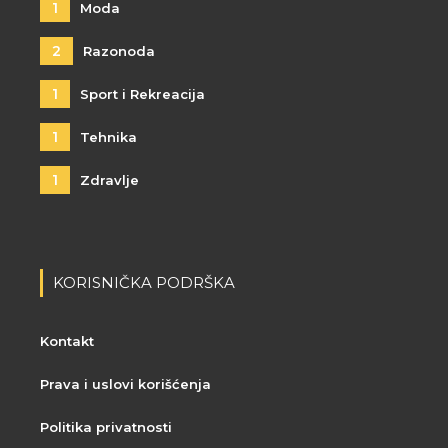
1
Moda
2
Razonoda
1
Sport i Rekreacija
1
Tehnika
1
Zdravlje
KORISNIČKA PODRŠKA
Kontakt
Prava i uslovi korišćenja
Politika privatnosti