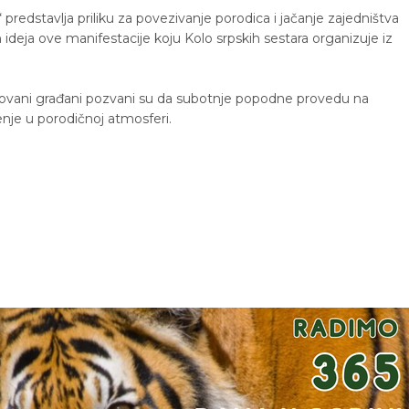
predstavlja priliku za povezivanje porodica i jačanje zajedništva
ideja ove manifestacije koju Kolo srpskih sestara organizuje iz
esovani građani pozvani su da subotnje popodne provedu na
ženje u porodičnoj atmosferi.