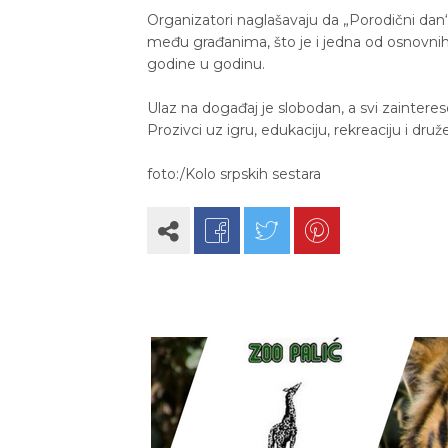
Organizatori naglašavaju da „Porodični dan“ 
među građanima, što je i jedna od osnovnih 
godine u godinu.
Ulaz na događaj je slobodan, a svi zainter
Prozivci uz igru, edukaciju, rekreaciju i dru
foto:/Kolo srpskih sestara