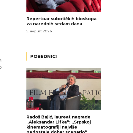
Repertoar subotičkih bioskopa
za narednih sedam dana
5. avgust 2026.
POBEDNICI
ži
o
Radoš Bajić, laureat nagrade
„Aleksandar Lifka“: „Srpskoj
kinematografiji najviše
nedostaje dobar scenario“