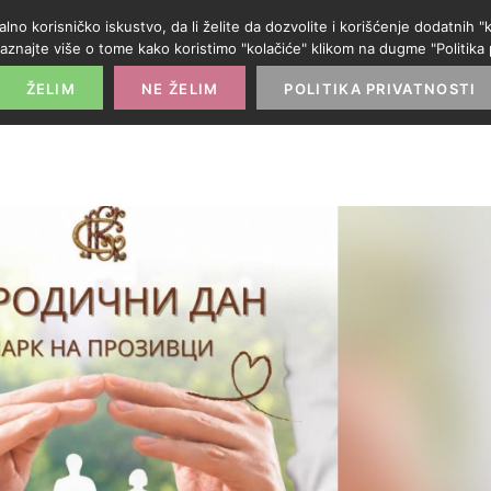
alno korisničko iskustvo, da li želite da dozvolite i korišćenje dodatnih
aznajte više o tome kako koristimo "kolačiće" klikom na dugme "Politika p
POČETNA
PROMO IZLOG
PARTNERI
KATE
ŽELIM
NE ŽELIM
POLITIKA PRIVATNOSTI