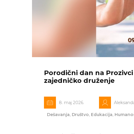
Porodični dan na Prozivci
zajedničko druženje
8. maj 2026.
Aleksand
Dešavanja
,
Društvo
,
Edukacija
,
Humano