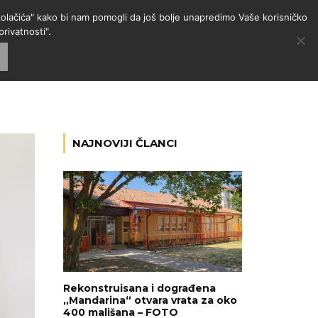
 "kolačića" kako bi nam pomogli da još bolje unapredimo Vaše korisničko
rivatnosti".
GORIJE
VESTI
RADIO
NAJNOVIJI ČLANCI
Rekonstruisana i dograđena
„Mandarina“ otvara vrata za oko
400 mališana – FOTO