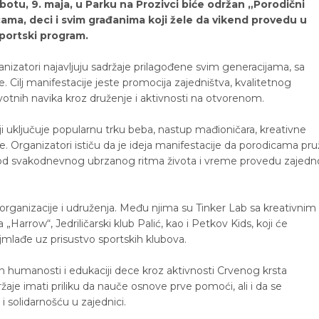
ubotu, 9. maja, u Parku na Prozivci biće održan „Porodični
ma, deci i svim građanima koji žele da vikend provedu u
sportski program.
anizatori najavljuju sadržaje prilagođene svim generacijama, sa
ilj manifestacije jeste promocija zajedništva, kvalitetnog
otnih navika kroz druženje i aktivnosti na otvorenom.
 uključuje popularnu trku beba, nastup mađioničara, kreativne
re. Organizatori ističu da je ideja manifestacije da porodicama pru
lje od svakodnevnog ubrzanog ritma života i vreme provedu zajedn
 organizacije i udruženja. Među njima su Tinker Lab sa kreativnim
Harrow“, Jedriličarski klub Palić, kao i Petkov Kids, koji će
ajmlađe uz prisustvo sportskih klubova.
umanosti i edukaciji dece kroz aktivnosti Crvenog krsta
žaje imati priliku da nauče osnove prve pomoći, ali i da se
solidarnošću u zajednici.