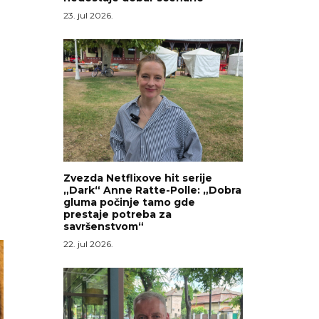
23. jul 2026.
Zvezda Netflixove hit serije
„Dark“ Anne Ratte-Polle: „Dobra
gluma počinje tamo gde
prestaje potreba za
savršenstvom“
22. jul 2026.