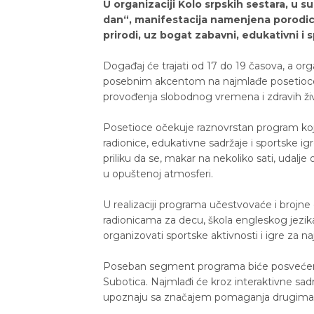
U organizaciji Kolo srpskih sestara, u s
dan“, manifestacija namenjena porodica
prirodi, uz bogat zabavni, edukativni i 
Događaj će trajati od 17 do 19 časova, a org
posebnim akcentom na najmlađe posetioce. C
provođenja slobodnog vremena i zdravih živ
Posetioce očekuje raznovrstan program koji
radionice, edukativne sadržaje i sportske ig
priliku da se, makar na nekoliko sati, uda
u opuštenoj atmosferi.
U realizaciji programa učestvovaće i brojne
radionicama za decu, škola engleskog jezika „
organizovati sportske aktivnosti i igre za n
Poseban segment programa biće posvećen h
Subotica. Najmlađi će kroz interaktivne sadr
upoznaju sa značajem pomaganja drugima i 