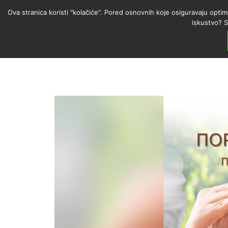
Ova stranica koristi "kolačiće". Pored osnovnih koje osiguravaju optim
iskustvo? S