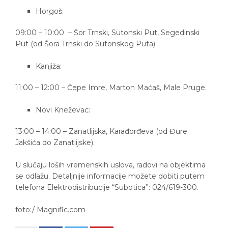
Horgoš:
09:00 – 10:00 – Šor Trnski, Sutonski Put, Segedinski
Put (od Šora Trnski do Sutonskog Puta).
Kanjiža:
11:00 – 12:00 – Čepe Imre, Marton Maćaš, Male Pruge.
Novi Kneževac:
13:00 – 14:00 – Zanatlijska, Karađorđeva (od Đure
Jakšića do Zanatlijske).
U slučaju loših vremenskih uslova, radovi na objektima
se odlažu. Detaljnije informacije možete dobiti putem
telefona Elektrodistribucije “Subotica”: 024/619-300.
foto:/ Magnific.com