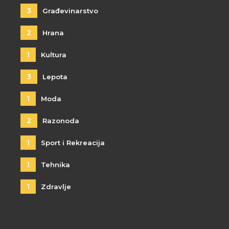
3
Građevinarstvo
2
Hrana
1
Kultura
3
Lepota
1
Moda
2
Razonoda
1
Sport i Rekreacija
1
Tehnika
1
Zdravlje