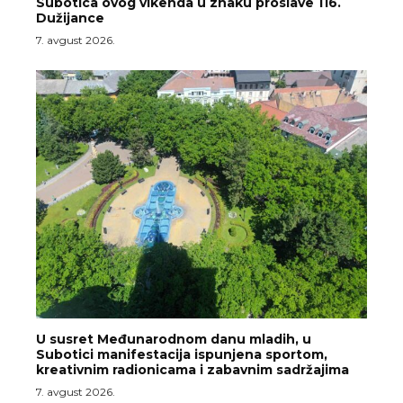
Subotica ovog vikenda u znaku proslave 116.
Dužijance
7. avgust 2026.
U susret Međunarodnom danu mladih, u
Subotici manifestacija ispunjena sportom,
kreativnim radionicama i zabavnim sadržajima
7. avgust 2026.