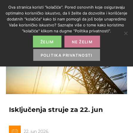
Ova stranica koristi "kolačiće". Pored osnovnih koje osiguravaju
optimalno korisničko iskustvo, da li želite da dozvolite i korišćenje
dodatnih "kolačića" kako bi nam pomogli da još bolje unapredimo
Vaše korisničko iskustvo? Saznajte više o tome kako koristimo
"kolačiće" klikom na dugme "Politika privatnosti".
ŽELIM
NE ŽELIM
POLITIKA PRIVATNOSTI
Isključenja struje za 22. jun
22. jun 2026.