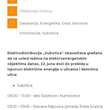
Aleksandar Kokeza
Dešavanja
,
Energetika
,
Grad
,
Servisne
informacije
,
Subotica
Elektrodistribucija „Subotica“ obaveštava građane
da će usled radova na elektroenergetskim
objektima danas, 22. juna doći do prekida u
isporuci električne energije u ulicama i delovima
ulica:
Subotica:
09:00 – 11:00 – deo Šolohove i Kumičićeve.
09:10 – 09:55 – Stevana Filipovića (između Petra Svačića