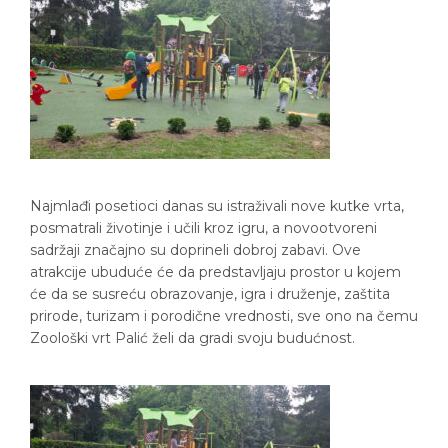
Najmlađi posetioci danas su istraživali nove kutke vrta,
posmatrali životinje i učili kroz igru, a novootvoreni
sadržaji značajno su doprineli dobroj zabavi. Ove
atrakcije ubuduće će da predstavljaju prostor u kojem
će da se susreću obrazovanje, igra i druženje, zaštita
prirode, turizam i porodične vrednosti, sve ono na čemu
Zoološki vrt Palić želi da gradi svoju budućnost.