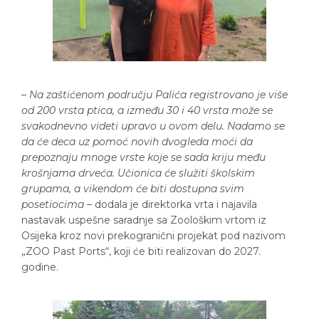
–
Na zaštićenom području Palića registrovano je više
od 200 vrsta ptica, a između 30 i 40 vrsta može se
svakodnevno videti upravo u ovom delu. Nadamo se
da će deca uz pomoć novih dvogleda moći da
prepoznaju mnoge vrste koje se sada kriju među
krošnjama drveća. Učionica će služiti školskim
grupama, a vikendom će biti dostupna svim
posetiocima
– dodala je direktorka vrta i najavila
nastavak uspešne saradnje sa Zoološkim vrtom iz
Osijeka kroz novi prekogranični projekat pod nazivom
„ZOO Past Ports“, koji će biti realizovan do 2027.
godine.