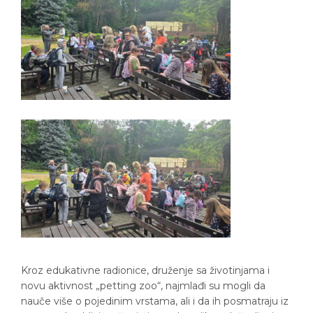
Kroz edukativne radionice, druženje sa životinjama i
novu aktivnost „petting zoo“, najmlađi su mogli da
nauče više o pojedinim vrstama, ali i da ih posmatraju iz