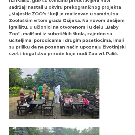
na Paliću, gde su svečano predstavljeni novi
sadržaji nastali u okviru prekograničnog projekta
„Majestic ZOO’s“ koji je realizovan u saradnji sa
Zoološkim vrtom grada Osijeka. Na novom dečijem
igralištu, u učionici na otvorenom i u delu „Baby
Zoo“, mališani iz subotičkih škola, zajedno sa
učiteljima, porodicama i drugim posetiocima, imali
su priliku da na poseban način upoznaju životinjski
svet i bogatstvo prirode koje nudi Zoo vrt Palić.