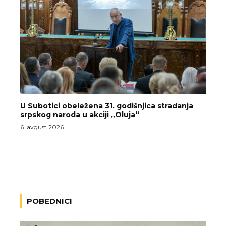
U Subotici obeležena 31. godišnjica stradanja
srpskog naroda u akciji „Oluja“
6. avgust 2026.
POBEDNICI