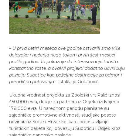
–
U prva četiri meseca ove godine ostvarili smo više
dolazaka i noćenja nego tokom prvih šest meseci
prošle godine. To pokazuje da interesovanje turista
konstantno raste, a ovakvi projekti dodatno učvršćuju
poziciju Subotice kao poželjne destinacije za odmor i
porodična putovanja
– istakla je Golubović.
Ukupna vrednost projekta za Zoološki vrt Palić iznosi
450.000 evra, dok je za partnera iz Osijeka izdvojeno
178.000 evra. U narednom periodu planirane su
zajedničke promotivne aktivnosti, studijske posete
novinara iz Srbije i Hrvatske, kao i predstavljanje
turističkih paketa koji povezuju Suboticu i Osijek kroz
zajedničko panonsko nasleđe.