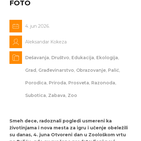
FOTO
4. jun 2026.
Aleksandar Kokeza
Dešavanja
,
Društvo
,
Edukacija
,
Ekologija
,
Grad
,
Građevinarstvo
,
Obrazovanje
,
Palić
,
Porodica
,
Priroda
,
Prosveta
,
Razonoda
,
Subotica
,
Zabava
,
Zoo
Smeh dece, radoznali pogledi usmereni ka
životinjama i nova mesta za igru i učenje obeležili
su danas, 4. juna Otvoreni dan u Zoološkom vrtu