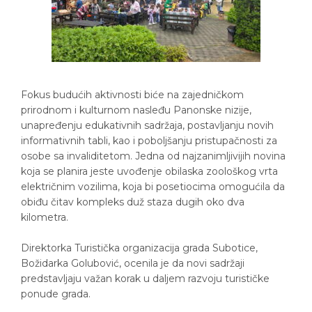
Fokus budućih aktivnosti biće na zajedničkom
prirodnom i kulturnom nasleđu Panonske nizije,
unapređenju edukativnih sadržaja, postavljanju novih
informativnih tabli, kao i poboljšanju pristupačnosti za
osobe sa invaliditetom. Jedna od najzanimljivijih novina
koja se planira jeste uvođenje obilaska zoološkog vrta
električnim vozilima, koja bi posetiocima omogućila da
obiđu čitav kompleks duž staza dugih oko dva
kilometra.
Direktorka Turistička organizacija grada Subotice,
Božidarka Golubović, ocenila je da novi sadržaji
predstavljaju važan korak u daljem razvoju turističke
ponude grada.