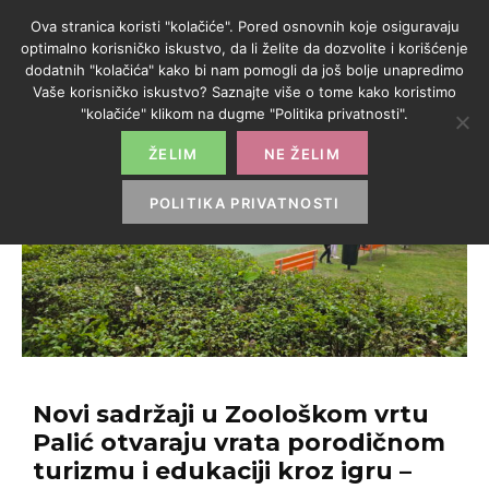
Ova stranica koristi "kolačiće". Pored osnovnih koje osiguravaju
optimalno korisničko iskustvo, da li želite da dozvolite i korišćenje
dodatnih "kolačića" kako bi nam pomogli da još bolje unapredimo
Vaše korisničko iskustvo? Saznajte više o tome kako koristimo
"kolačiće" klikom na dugme "Politika privatnosti".
ŽELIM
NE ŽELIM
POLITIKA PRIVATNOSTI
Novi sadržaji u Zoološkom vrtu
Palić otvaraju vrata porodičnom
turizmu i edukaciji kroz igru –