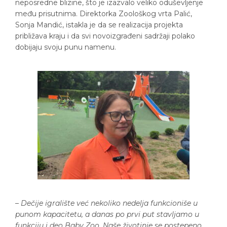
neposredne blizine, što je izazvalo veliko oduševljenje
među prisutnima. Direktorka Zoološkog vrta Palić,
Sonja Mandić, istakla je da se realizacija projekta
približava kraju i da svi novoizgrađeni sadržaji polako
dobijaju svoju punu namenu.
–
Dečije igralište već nekoliko nedelja funkcioniše u
punom kapacitetu, a danas po prvi put stavljamo u
funkciju i deo Baby Zoo. Naše životinje se postepeno