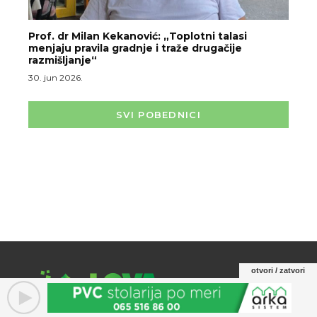
Prof. dr Milan Kekanović: „Toplotni talasi
menjaju pravila gradnje i traže drugačije
razmišljanje“
30. jun 2026.
SVI POBEDNICI
otvori / zatvori