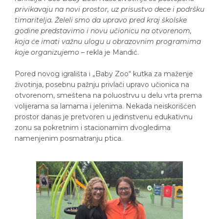
privikavaju na novi prostor, uz prisustvo dece i podršku
timaritelja. Želeli smo da upravo pred kraj školske
godine predstavimo i novu učionicu na otvorenom,
koja će imati važnu ulogu u obrazovnim programima
koje organizujemo
– rekla je Mandić.
Pored novog igrališta i „Baby Zoo“ kutka za maženje
životinja, posebnu pažnju privlači upravo učionica na
otvorenom, smeštena na poluostrvu u delu vrta prema
volijerama sa lamama i jelenima. Nekada neiskorišćen
prostor danas je pretvoren u jedinstvenu edukativnu
zonu sa pokretnim i stacionarnim dvogledima
namenjenim posmatranju ptica.