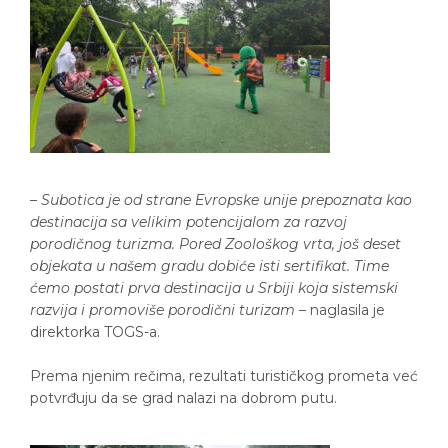
–
Subotica je od strane Evropske unije prepoznata kao
destinacija sa velikim potencijalom za razvoj
porodičnog turizma. Pored Zoološkog vrta, još deset
objekata u našem gradu dobiće isti sertifikat. Time
ćemo postati prva destinacija u Srbiji koja sistemski
razvija i promoviše porodični turizam
– naglasila je
direktorka TOGS-a.
Prema njenim rečima, rezultati turističkog prometa već
potvrđuju da se grad nalazi na dobrom putu.