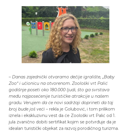
–
Danas zajednički otvaramo dečije igralište, „Baby
Zoo“ i učionicu na otvorenom. Zoološki vrt Palić
godišnje poseti oko 180.000 ljudi, što ga svrstava
među najposećenije turističke atrakcije u našem
gradu. Verujem da će novi sadržaji doprineti da taj
broj bude još veći
– rekla je Golubović, i tom prilikom
iznela i ekskluzivnu vest da će Zoološki vrt Palić od 1.
jula zvanično dobiti sertifikat kojim se potvrđuje da je
idealan turistički objekat za razvoj porodičnog turizma.