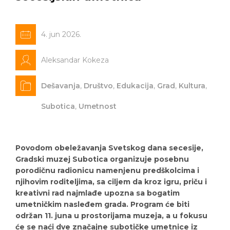
4. jun 2026.
Aleksandar Kokeza
Dešavanja
,
Društvo
,
Edukacija
,
Grad
,
Kultura
,
Subotica
,
Umetnost
Povodom obeležavanja Svetskog dana secesije,
Gradski muzej Subotica organizuje posebnu
porodičnu radionicu namenjenu predškolcima i
njihovim roditeljima, sa ciljem da kroz igru, priču i
kreativni rad najmlađe upozna sa bogatim
umetničkim nasleđem grada. Program će biti
održan 11. juna u prostorijama muzeja, a u fokusu
će se naći dve značajne subotičke umetnice iz