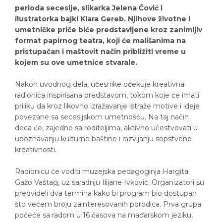
perioda secesije, slikarka Jelena Čović i
ilustratorka bajki Klara Gereb. Njihove životne i
umetničke priče biće predstavljene kroz zanimljiv
format papirnog teatra, koji će mališanima na
pristupačan i maštovit način približiti vreme u
kojem su ove umetnice stvarale.
Nakon uvodnog dela, učesnike očekuje kreativna
radionica inspirisana predstavom, tokom koje će imati
priliku da kroz likovno izražavanje istraže motive i ideje
povezane sa secesijskom umetnošću. Na taj način
deca će, zajedno sa roditeljima, aktivno učestvovati u
upoznavanju kulturne baštine i razvijanju sopstvene
kreativnosti.
Radionicu će voditi muzejska pedagoginja Hargita
Gažo Vaštag, uz saradnju Ilijane Ivković. Organizatori su
predvideli dva termina kako bi program bio dostupan
što većem broju zainteresovanih porodica. Prva grupa
počeće sa radom u 16 časova na mađarskom jeziku,