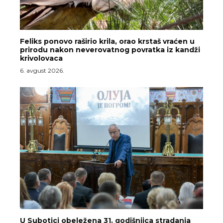
Feliks ponovo raširio krila, orao krstaš vraćen u
prirodu nakon neverovatnog povratka iz kandži
krivolovaca
6. avgust 2026.
U Subotici obeležena 31. godišnjica stradanja