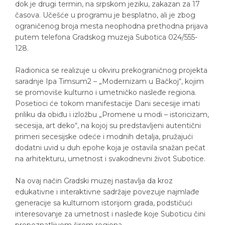
dok je drugi termin, na srpskom jeziku, zakazan za 17
časova. Učešće u programu je besplatno, ali je zbog
ograničenog broja mesta neophodna prethodna prijava
putem telefona Gradskog muzeja Subotica 024/555-
128.
Radionica se realizuje u okviru prekograničnog projekta
saradnje Ipa Timsum2 – „Modernizam u Bačkoj“, kojim
se promoviše kulturno i umetničko nasleđe regiona.
Posetioci će tokom manifestacije Dani secesije imati
priliku da obiđu i izložbu „Promene u modi – istoricizam,
secesija, art deko“, na kojoj su predstavljeni autentični
primeri secesijske odeće i modnih detalja, pružajući
dodatni uvid u duh epohe koja je ostavila snažan pečat
na arhitekturu, umetnost i svakodnevni život Subotice.
Na ovaj način Gradski muzej nastavlja da kroz
edukativne i interaktivne sadržaje povezuje najmlađe
generacije sa kulturnom istorijom grada, podstičući
interesovanje za umetnost i nasleđe koje Suboticu čini
prepoznatljivom širom regiona.