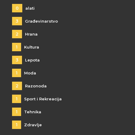
0
alati
3
Građevinarstvo
2
Hrana
1
Kultura
3
Lepota
1
Moda
2
Razonoda
1
Sport i Rekreacija
1
Tehnika
1
Zdravlje