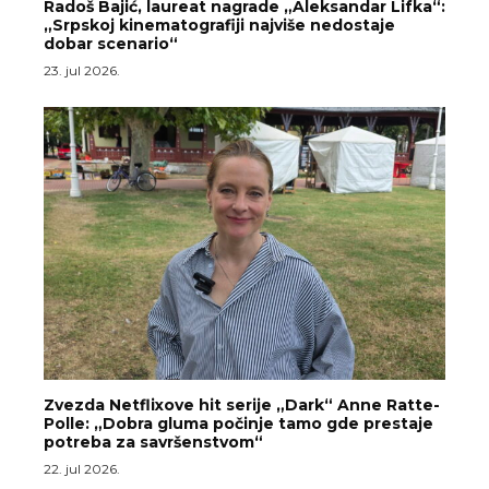
Radoš Bajić, laureat nagrade „Aleksandar Lifka“:
„Srpskoj kinematografiji najviše nedostaje
dobar scenario“
23. jul 2026.
Zvezda Netflixove hit serije „Dark“ Anne Ratte-
Polle: „Dobra gluma počinje tamo gde prestaje
potreba za savršenstvom“
22. jul 2026.