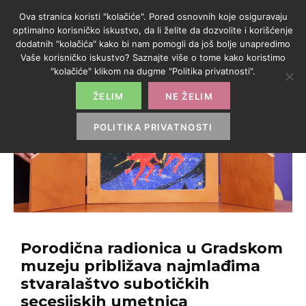
Ova stranica koristi "kolačiće". Pored osnovnih koje osiguravaju
optimalno korisničko iskustvo, da li želite da dozvolite i korišćenje
dodatnih "kolačića" kako bi nam pomogli da još bolje unapredimo
Vaše korisničko iskustvo? Saznajte više o tome kako koristimo
"kolačiće" klikom na dugme "Politika privatnosti".
ŽELIM
NE ŽELIM
POLITIKA PRIVATNOSTI
Porodična radionica u Gradskom
muzeju približava najmlađima
stvaralaštvo subotičkih
secesijskih umetnica