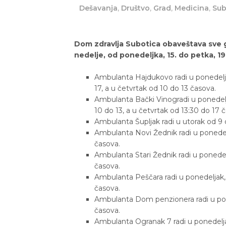
Dešavanja
,
Društvo
,
Grad
,
Medicina
,
Sub
Dom zdravlja Subotica obaveštava sve 
nedelje, od ponedeljka, 15. do petka, 
Ambulanta Hajdukovo radi u ponedeljak
17, a u četvrtak od 10 do 13 časova.
Ambulanta Bački Vinogradi u ponedelja
10 do 13, a u četvrtak od 13:30 do 17 
Ambulanta Šupljak radi u utorak od 9 
Ambulanta Novi Žednik radi u ponedelj
časova.
Ambulanta Stari Žednik radi u ponedelj
časova.
Ambulanta Peščara radi u ponedeljak, 
časova.
Ambulanta Dom penzionera radi u poned
časova.
Ambulanta Ogranak 7 radi u ponedeljak