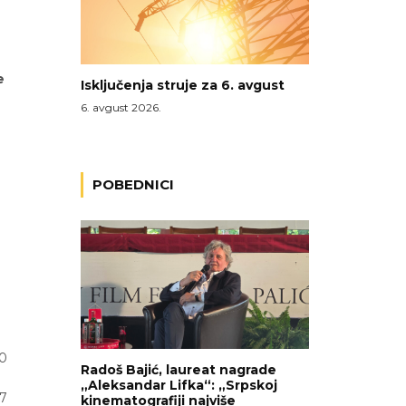
e
Isključenja struje za 6. avgust
6. avgust 2026.
d
POBEDNICI
20
Radoš Bajić, laureat nagrade
„Aleksandar Lifka“: „Srpskoj
 7
kinematografiji najviše