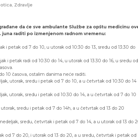
otica
,
Zdravlje
građane da će sve ambulante Službe za opštu medicinu ov
19. juna raditi po izmenjenom radnom vremenu:
 i petak od 7 do 10, u utorak od 10:30 do 13, sredu od 13:30 do
k i petak radi od 10:30 do 14, u utorak od 13:30 do 16, u sredu o
časova.
do 10 časova, ostalim danima neće raditi.
ak, utorak, sredu i petak od 7 do 10, a u četvrtak od 10:30 do 14
ak, utorak, sredu i petak od 10:30 do 14, a u četvrtak od 7 do 10
utorak, sredu i petak od 7 do 14h, a u četvrtak od 13 do 20
eljak, sredu, četvrtak i petak od 7 do 14, a u utorak od 13 do 
 od 7 do 20, i utorak od 13 do 20, a u sredu, četvrtak i petak od