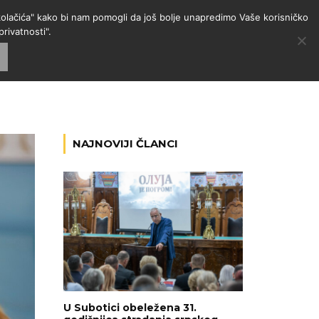
 "kolačića" kako bi nam pomogli da još bolje unapredimo Vaše korisničko
rivatnosti".
GORIJE
VESTI
RADIO
NAJNOVIJI ČLANCI
U Subotici obeležena 31.