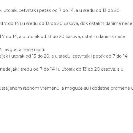
 utorak, četvrtak i petak od 7 do 14, a u sredu od 13 do 20
d 7 do 14 i u sredu od 13 do 20 časova, dok ostalim danima neće
 7 do 14, a u utorak od 13 do 20 časova, ostalim danima neće
. avgusta neće raditi.
ak i utorak od 13 do 20, a u sredu, četvrtak i petak od 7 do 14
edeljak i sredu od 7 do 14 i u utorak od 13 do 20 časova, a u
o ustaljenom radnom vremenu, a moguće su i dodatne promene 