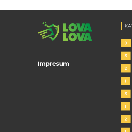
KA
0
3
Impresum
2
1
3
1
2
1