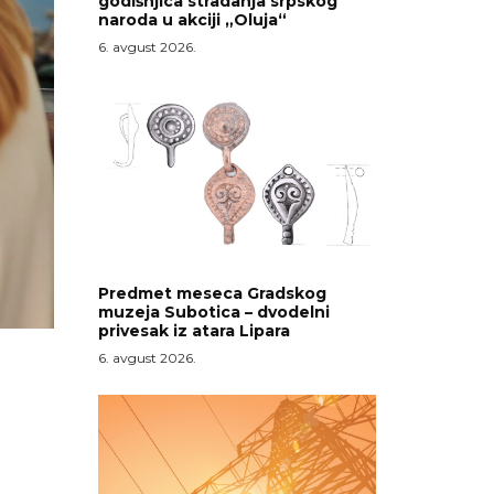
godišnjica stradanja srpskog
naroda u akciji „Oluja“
6. avgust 2026.
Predmet meseca Gradskog
muzeja Subotica – dvodelni
privesak iz atara Lipara
6. avgust 2026.