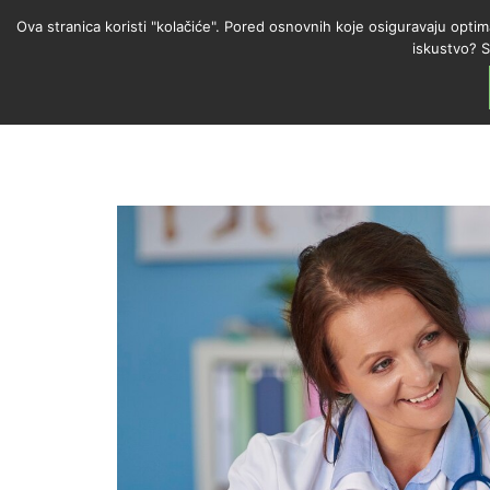
Ova stranica koristi "kolačiće". Pored osnovnih koje osiguravaju optim
iskustvo? S