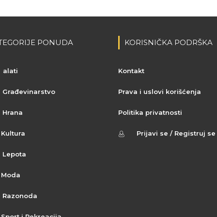
TEGORIJE PONUDA
KORISNIČKA PODRŠKA
alati
Kontakt
Građevinarstvo
Prava i uslovi korišćenja
Hrana
Politika privatnosti
Kultura
Prijavi se / Registruj se
Lepota
Moda
Razonoda
Sport i Rekreacija