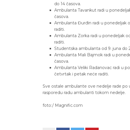
do 14 časova.
Ambulanta Tavankut radi u ponedeljak,
časova.
Ambulanta Đurđin radi u ponedeljak o
raditi.
Ambulanta Zorka radi u ponedeljak od
raditi.
Studentska ambulanta od 9. juna do 21
Ambulanta Mali Bajmok radi u ponedelj
časova.
Ambulanta Veliki Radanovac radi u pon
četvrtak i petak neće raditi.
Sve ostale ambulante ove nedelje rade p
rasporedu radu ambulanti tokom nedelje.
foto:/ Magnific.com