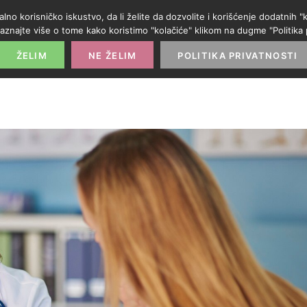
alno korisničko iskustvo, da li želite da dozvolite i korišćenje dodatnih
aznajte više o tome kako koristimo "kolačiće" klikom na dugme "Politika p
POČETNA
PROMO IZLOG
PARTNERI
KATE
ŽELIM
NE ŽELIM
POLITIKA PRIVATNOSTI