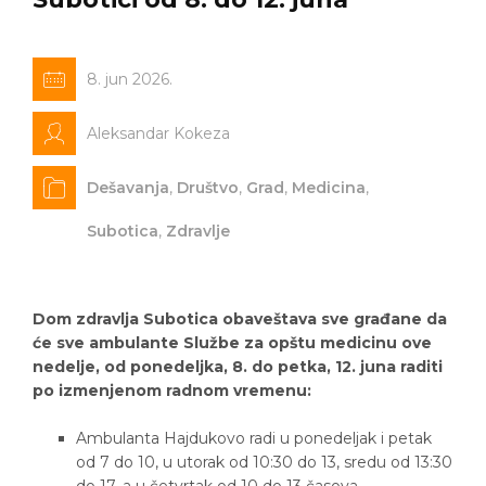
8. jun 2026.
Aleksandar Kokeza
Dešavanja
,
Društvo
,
Grad
,
Medicina
,
Subotica
,
Zdravlje
Dom zdravlja Subotica obaveštava sve građane da
će sve ambulante Službe za opštu medicinu ove
nedelje, od ponedeljka, 8. do petka, 12. juna raditi
po izmenjenom radnom vremenu:
Ambulanta Hajdukovo radi u ponedeljak i petak
od 7 do 10, u utorak od 10:30 do 13, sredu od 13:30
do 17, a u četvrtak od 10 do 13 časova.