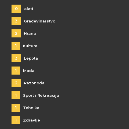
0
alati
3
Građevinarstvo
2
Hrana
1
Kultura
3
Lepota
1
Moda
2
Razonoda
1
Sport i Rekreacija
1
Tehnika
1
Zdravlje