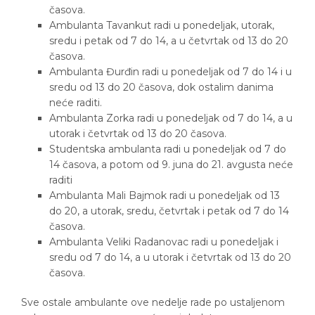
časova.
Ambulanta Tavankut radi u ponedeljak, utorak,
sredu i petak od 7 do 14, a u četvrtak od 13 do 20
časova.
Ambulanta Đurđin radi u ponedeljak od 7 do 14 i u
sredu od 13 do 20 časova, dok ostalim danima
neće raditi.
Ambulanta Zorka radi u ponedeljak od 7 do 14, a u
utorak i četvrtak od 13 do 20 časova.
Studentska ambulanta radi u ponedeljak od 7 do
14 časova, a potom od 9. juna do 21. avgusta neće
raditi
Ambulanta Mali Bajmok radi u ponedeljak od 13
do 20, a utorak, sredu, četvrtak i petak od 7 do 14
časova.
Ambulanta Veliki Radanovac radi u ponedeljak i
sredu od 7 do 14, a u utorak i četvrtak od 13 do 20
časova.
Sve ostale ambulante ove nedelje rade po ustaljenom