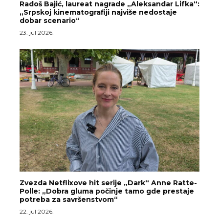
Radoš Bajić, laureat nagrade „Aleksandar Lifka“:
„Srpskoj kinematografiji najviše nedostaje
dobar scenario“
23. jul 2026.
Zvezda Netflixove hit serije „Dark“ Anne Ratte-
Polle: „Dobra gluma počinje tamo gde prestaje
potreba za savršenstvom“
22. jul 2026.