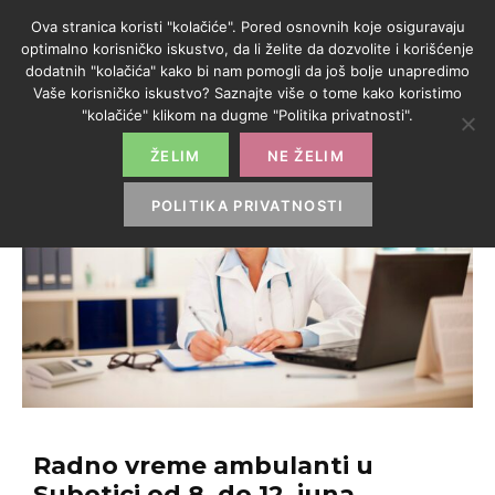
Ova stranica koristi "kolačiće". Pored osnovnih koje osiguravaju
optimalno korisničko iskustvo, da li želite da dozvolite i korišćenje
dodatnih "kolačića" kako bi nam pomogli da još bolje unapredimo
Vaše korisničko iskustvo? Saznajte više o tome kako koristimo
"kolačiće" klikom na dugme "Politika privatnosti".
ŽELIM
NE ŽELIM
POLITIKA PRIVATNOSTI
Radno vreme ambulanti u
Subotici od 8. do 12. juna