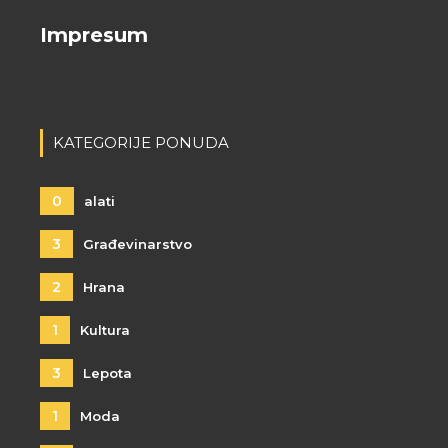
Impresum
KATEGORIJE PONUDA
0
alati
3
Građevinarstvo
2
Hrana
1
Kultura
3
Lepota
1
Moda