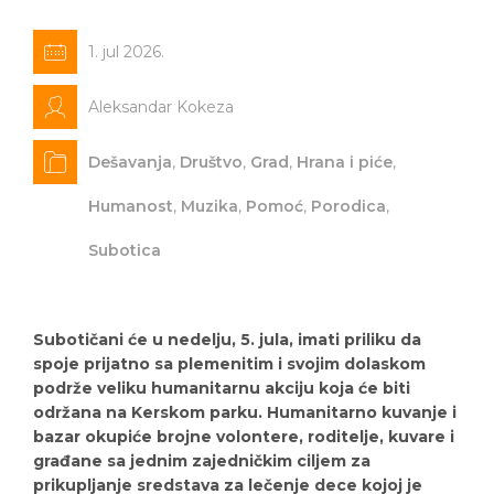
1. jul 2026.
Aleksandar Kokeza
Dešavanja
,
Društvo
,
Grad
,
Hrana i piće
,
Humanost
,
Muzika
,
Pomoć
,
Porodica
,
Subotica
Subotičani će u nedelju, 5. jula, imati priliku da
spoje prijatno sa plemenitim i svojim dolaskom
podrže veliku humanitarnu akciju koja će biti
održana na Kerskom parku. Humanitarno kuvanje i
bazar okupiće brojne volontere, roditelje, kuvare i
građane sa jednim zajedničkim ciljem za
prikupljanje sredstava za lečenje dece kojoj je