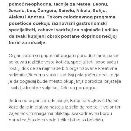
pomoć neophodna, tačnije za Matea, Leonu,
Jovanu, Lea, Čongora, Sanelu, Nikolu, Sofiju,
Aleksu i Andreu. Tokom celodnevnog programa
posetioce očekuju raznovrsni gastronomski
specijaliteti, zabavni sadržaji za najmlađe i prilika
da svaki kupljeni obrok postane doprinos nečijoj
borbi za zdravlje.
Organizatori su pripremili bogatu ponudu hrane, pa će
se kuvati različite vrste kotlića, specijaliteti ispod sača i
roštilj, dok će za najmlađe biti organizovane kreativne
radionice, šećerna vuna i sadržaji prilagođeni deci. Ideja
je da događaj bude mesto okupljanja porodica, prijatelja
i svih ljudi dobre volje koji žele da pomognu.
Jedna od organizatorki akcije, Katarina Vujković Pranić,
kaže da je inicijativa nastala iz želje da roditelji i volonteri
zajedničkim snagama olakšaju svakodnevnu borbu
porodica čija deca vode teške bitke sa bolešću.