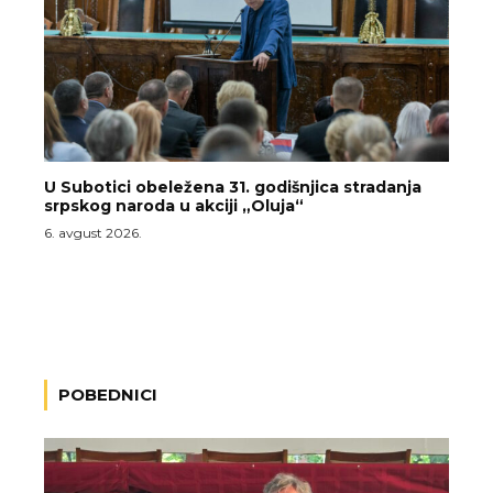
U Subotici obeležena 31. godišnjica stradanja
srpskog naroda u akciji „Oluja“
6. avgust 2026.
POBEDNICI