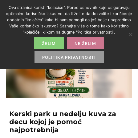
Ova stranica koristi "kolačiće". Pored osnovnih koje osiguravaju
optimalno korisničko iskustvo, da li želite da dozvolite i korišćenje
dodatnih "kolačića" kako bi nam pomogli da još bolje unapredimo
Vaše korisničko iskustvo? Saznajte više o tome kako koristimo
"kolačiće" klikom na dugme "Politika privatnosti".
ŽELIM
NE ŽELIM
POLITIKA PRIVATNOSTI
Kerski park u nedelju kuva za
decu kojoj je pomoć
najpotrebnija