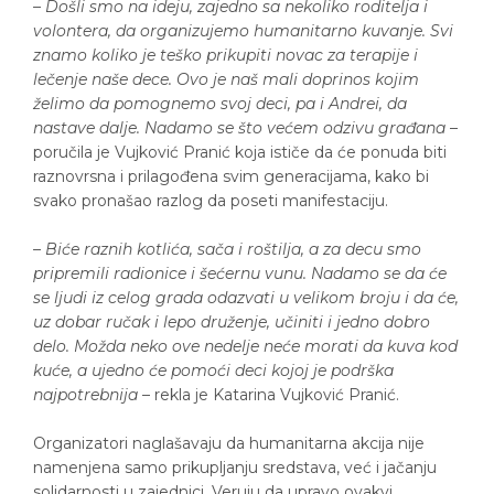
– Došli smo na ideju, zajedno sa nekoliko roditelja i
volontera, da organizujemo humanitarno kuvanje. Svi
znamo koliko je teško prikupiti novac za terapije i
lečenje naše dece. Ovo je naš mali doprinos kojim
želimo da pomognemo svoj deci, pa i Andrei, da
nastave dalje. Nadamo se što većem odzivu građana
–
poručila je Vujković Pranić koja ističe da će ponuda biti
raznovrsna i prilagođena svim generacijama, kako bi
svako pronašao razlog da poseti manifestaciju.
– Biće raznih kotlića, sača i roštilja, a za decu smo
pripremili radionice i šećernu vunu. Nadamo se da će
se ljudi iz celog grada odazvati u velikom broju i da će,
uz dobar ručak i lepo druženje, učiniti i jedno dobro
delo. Možda neko ove nedelje neće morati da kuva kod
kuće, a ujedno će pomoći deci kojoj je podrška
najpotrebnija
– rekla je Katarina Vujković Pranić.
Organizatori naglašavaju da humanitarna akcija nije
namenjena samo prikupljanju sredstava, već i jačanju
solidarnosti u zajednici. Veruju da upravo ovakvi