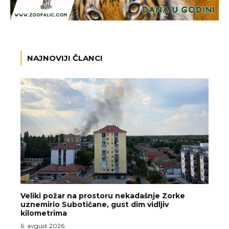
NAJNOVIJI ČLANCI
Veliki požar na prostoru nekadašnje Zorke
uznemirio Subotičane, gust dim vidljiv
kilometrima
6. avgust 2026.