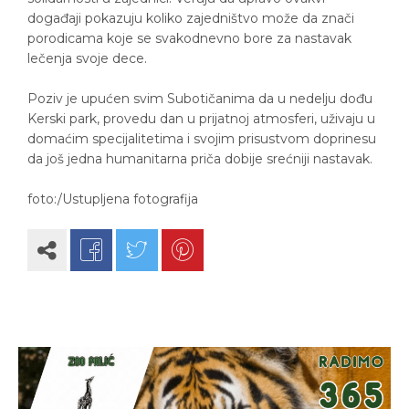
događaji pokazuju koliko zajedništvo može da znači
porodicama koje se svakodnevno bore za nastavak
lečenja svoje dece.
Poziv je upućen svim Subotičanima da u nedelju dođu
Kerski park, provedu dan u prijatnoj atmosferi, uživaju u
domaćim specijalitetima i svojim prisustvom doprinesu
da još jedna humanitarna priča dobije srećniji nastavak.
foto:/Ustupljena fotografija