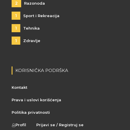
2
Razonoda
1
Sport i Rekreacija
1
Tehnika
1
Zdravlje
KORISNIČKA PODRŠKA
Kontakt
Prava i uslovi korišćenja
Politika privatnosti
Profil
Prijavi se / Registruj se