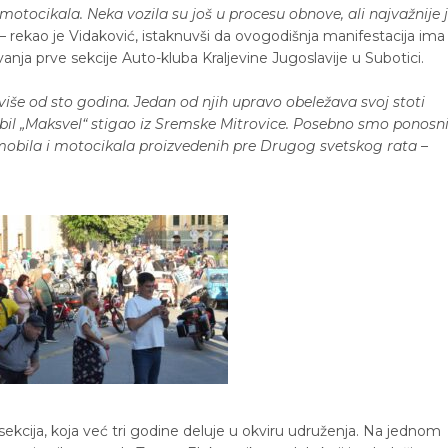
motocikala. Neka vozila su još u procesu obnove, ali najvažnije 
– rekao je Vidaković, istaknuvši da ovogodišnja manifestacija ima
nja prve sekcije Auto-kluba Kraljevine Jugoslavije u Subotici.
še od sto godina. Jedan od njih upravo obeležava svoj stoti
obil „Maksvel“ stigao iz Sremske Mitrovice. Posebno smo ponosn
mobila i motocikala proizvedenih pre Drugog svetskog rata
–
 sekcija, koja već tri godine deluje u okviru udruženja. Na jednom