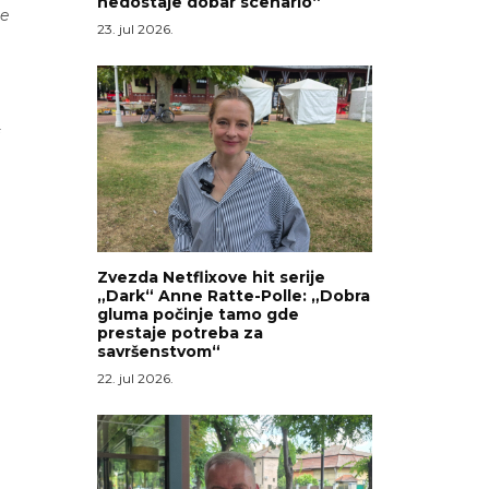
nedostaje dobar scenario“
je
23. jul 2026.
i
Zvezda Netflixove hit serije
„Dark“ Anne Ratte-Polle: „Dobra
gluma počinje tamo gde
prestaje potreba za
savršenstvom“
22. jul 2026.