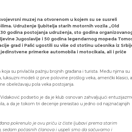
svojevrsni muzej na otvorenom u kojem su se susreli
ilima. Udruženje ljubitelja starih motornih vozila „Old
ja, 30 godina postojanja udruženja, sto godina organizovano
raljevine Jugoslavije i 50 godina legendarnog mopeda Tomo
e grad i Palić ugostili su više od stotinu učesnika iz Srbij
li jedinstvene primerke automobila i motocikala, ali i priče
a koja su privlačila pažnju brojnih građana i turista. Među njima su
, luksuzni modeli iz prve polovine prošlog veka, američki klasici, a
ine obeležavaju pola veka postojanja.
Vidaković podsetio je da je klub osnovan zahvaljujući entuzijazm
a, a da je tokom tri decenije prerastao u jedno od najznačajnijih
đana pokrenulo je ovu priču iz čiste ljubavi prema starim
, sedam počasnih članova i uspeli smo da sačuvamo i