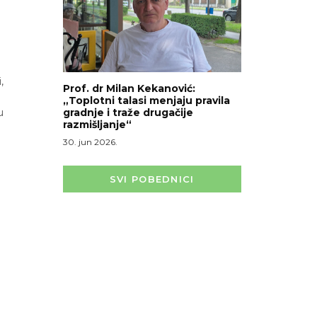
,
Prof. dr Milan Kekanović:
„Toplotni talasi menjaju pravila
u
gradnje i traže drugačije
razmišljanje“
30. jun 2026.
SVI POBEDNICI