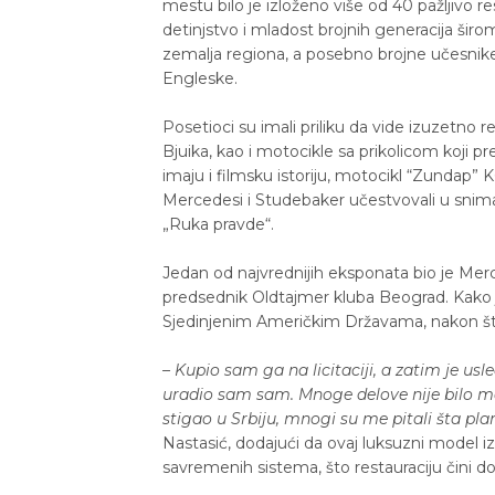
mestu bilo je izloženo više od 40 pažljivo 
detinjstvo i mladost brojnih generacija širo
zemalja regiona, a posebno brojne učesnike i
Engleske.
Posetioci su imali priliku da vide izuzetno
Bjuika, kao i motocikle sa prikolicom koji p
imaju i filmsku istoriju, motocikl “Zundap”
Mercedesi i Studebaker učestvovali u sniman
„Ruka pravde“.
Jedan od najvrednijih eksponata bio je Merce
predsednik Oldtajmer kluba Beograd. Kako j
Sjedinjenim Američkim Državama, nakon što
– Kupio sam ga na licitaciji, a zatim je us
uradio sam sam. Mnoge delove nije bilo m
stigao u Srbiju, mnogi su me pitali šta pl
Nastasić, dodajući da ovaj luksuzni model iz
savremenih sistema, što restauraciju čini 