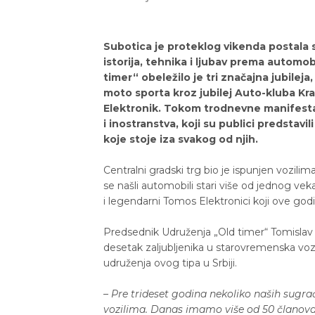
Subotica je proteklog vikenda postala 
istorija, tehnika i ljubav prema automob
timer“ obeležilo je tri značajna jubile
moto sporta kroz jubilej Auto-kluba K
Elektronik. Tokom trodnevne manifestacij
i inostranstva, koji su publici predstavi
koje stoje iza svakog od njih.
Centralni gradski trg bio je ispunjen vozilim
se našli automobili stari više od jednog veka
i legendarni Tomos Elektronici koji ove god
Predsednik Udruženja „Old timer“ Tomislav 
desetak zaljubljenika u starovremenska vozil
udruženja ovog tipa u Srbiji.
– Pre trideset godina nekoliko naših sugra
vozilima. Danas imamo više od 50 članova