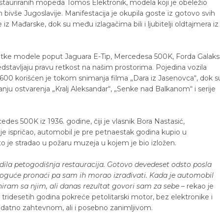
restauriranih mopeda Tomos Elektronik, modela koji je obeležio
m bivše Jugoslavije. Manifestacija je okupila goste iz gotovo svih
z Mađarske, dok su među izlagačima bili i ljubitelji oldtajmera iz
 retke modele poput Jaguara E-Tip, Mercedesa 500K, Forda Galaksi
redstavljaju pravu retkost na našim prostorima. Pojedina vozila
 K600 korišćen je tokom snimanja filma „Dara iz Jasenovca“, dok s
ju ostvarenja „Kralj Aleksandar“, „Senke nad Balkanom“ i serije
des 500K iz 1936. godine, čiji je vlasnik Bora Nastasić,
e ispričao, automobil je pre petnaestak godina kupio u
 je stradao u požaru muzeja u kojem je bio izložen.
ledila petogodišnja restauracija. Gotovo devedeset odsto posla
oguće pronaći pa sam ih morao izrađivati. Kada je automobil
aniram sa njim, ali danas rezultat govori sam za sebe
– rekao je
 tridesetih godina pokreće petolitarski motor, bez elektronike i
dodatno zahtevnom, ali i posebno zanimljivom.