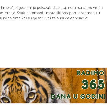
d timera“ još jednom je pokazala da oldtajmeri nisu samo vredni
oci istorije. Svaki automobil i motocikl nosi priču o vremenu u
zaljubljenicima koji su ga sačuvali za buduće generacije.