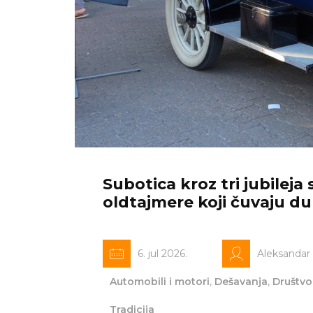
Subotica kroz tri jubileja 
oldtajmere koji čuvaju d
6. jul 2026.
Aleksandar
Automobili i motori
,
Dešavanja
,
Društvo
Tradicija