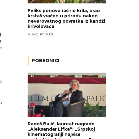
Feliks ponovo raširio krila, orao
krstaš vraćen u prirodu nakon
neverovatnog povratka iz kandži
krivolovaca
g
6. avgust 2026.
s
e
POBEDNICI
li
u
Radoš Bajić, laureat nagrade
„Aleksandar Lifka“: „Srpskoj
kinematografiji najviše