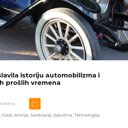
slavila istoriju automobilizma i
uh prošlih vremena
 Kokeza
,
Grad
,
Istorija
,
Saobraćaj
,
Subotica
,
Tehnologija
,