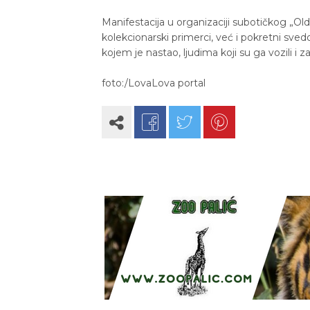
Manifestacija u organizaciji subotičkog „Ol
kolekcionarski primerci, već i pokretni sved
kojem je nastao, ljudima koji su ga vozili i 
foto:/LovaLova portal