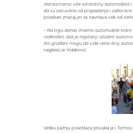
restauriramo više od stotinu automobila i 
da su sačuvana od propadanja i zaborava
poseban značaj jer se navršava vek od osniva
– Na trgu danas imamo automobile stare vi
rođendan, dok je najstariji izloženi autom
što građani mogu da vide veliki broj auto
naglasio je Vidaković.
Veliku pažnju posetilaca privukla je i Tomos