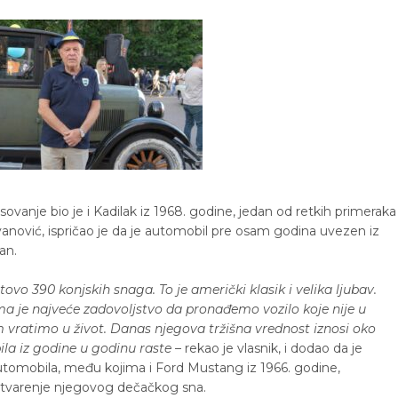
sovanje bio je i Kadilak iz 1968. godine, jedan od retkih primeraka
ovanović, ispričao je da je automobil pre osam godina uvezen iz
an.
vo 390 konjskih snaga. To je američki klasik i velika ljubav.
ma je najveće zadovoljstvo da pronađemo vozilo koje nije u
vratimo u život. Danas njegova tržišna vrednost iznosi oko
la iz godine u godinu raste
– rekao je vlasnik, i dodao da je
tomobila, među kojima i Ford Mustang iz 1966. godine,
 ostvarenje njegovog dečačkog sna.