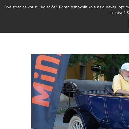
Ova stranica koristi "kolačiće". Pored osnovnih koje osiguravaju optim
iskustvo? S