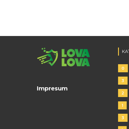
KA
0
3
Impresum
2
1
3