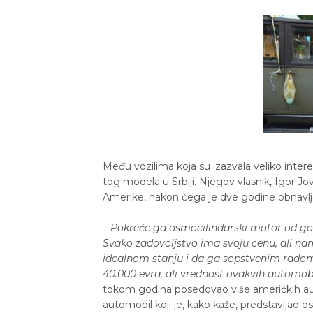
Među vozilima koja su izazvala veliko intere
tog modela u Srbiji. Njegov vlasnik, Igor J
Amerike, nakon čega je dve godine obnavlj
– Pokreće ga osmocilindarski motor od goto
Svako zadovoljstvo ima svoju cenu, ali na
idealnom stanju i da ga sopstvenim radom 
40.000 evra, ali vrednost ovakvih automobi
tokom godina posedovao više američkih au
automobil koji je, kako kaže, predstavljao