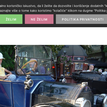
alno korisničko iskustvo, da li želite da dozvolite i korišćenje dodatnih
aznajte više o tome kako koristimo "kolačiće" klikom na dugme "Politika p
POČETNA
PROMO IZLOG
PARTNERI
KATE
ŽELIM
NE ŽELIM
POLITIKA PRIVATNOSTI