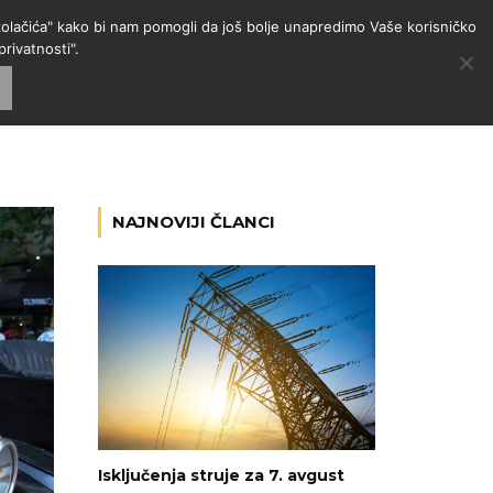
 "kolačića" kako bi nam pomogli da još bolje unapredimo Vaše korisničko
rivatnosti".
GORIJE
VESTI
RADIO
NAJNOVIJI ČLANCI
Isključenja struje za 7. avgust