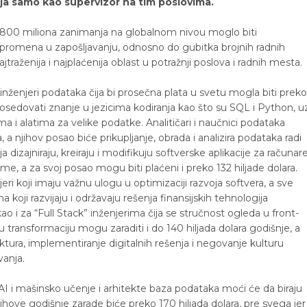
aja samo kao supervizor na tim poslovima.
k 800 miliona zanimanja na globalnom nivou moglo biti
h promena u zapošljavanju, odnosno do gubitka brojnih radnih
raženija i najplaćenija oblast u potražnji poslova i radnih mesta.
 inženjeri podataka čija bi prosečna plata u svetu mogla biti preko
 posedovati znanje u jezicima kodiranja kao što su SQL i Python, u
i alatima za velike podatke. Analitičari i naučnici podataka
 a njihov posao biće prikupljanje, obrada i analizira podataka radi
 dizajniraju, kreiraju i modifikuju softverske aplikacije za računare
e, a za svoj posao mogu biti plaćeni i preko 132 hiljade dolara.
eri koji imaju važnu ulogu u optimizaciji razvoja softvera, a sve
 koji razvijaju i održavaju rešenja finansijskih tehnologija
kao i za “Full Stack” inženjerima čija se stručnost ogleda u front-
u transformaciju mogu zaraditi i do 140 hiljada dolara godišnje, a
uktura, implementiranje digitalnih rešenja i negovanje kulturu
vanja.
za AI i mašinsko učenje i arhitekte baza podataka moći će da biraju
ihove godišnje zarade biće preko 170 hiljada dolara, pre svega jer