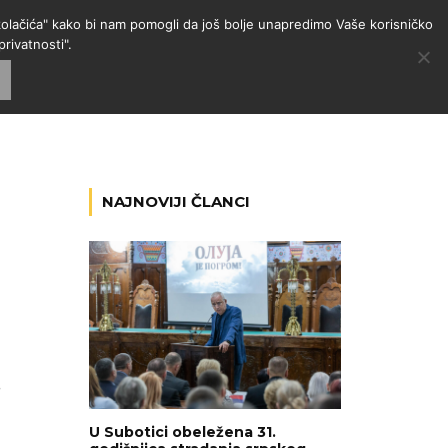
 "kolačića" kako bi nam pomogli da još bolje unapredimo Vaše korisničko
rivatnosti".
GORIJE
VESTI
RADIO
NAJNOVIJI ČLANCI
,
U Subotici obeležena 31.