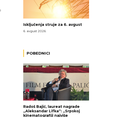
o
Isključenja struje za 6. avgust
6. avgust 2026.
POBEDNICI
Radoš Bajić, laureat nagrade
„Aleksandar Lifka“: „Srpskoj
kinematografiji najviše