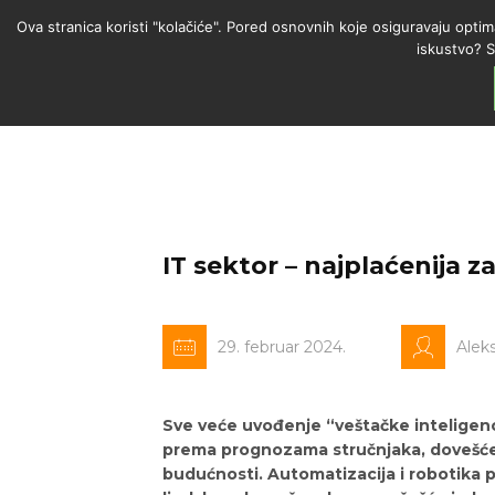
Ova stranica koristi "kolačiće". Pored osnovnih koje osiguravaju optim
iskustvo? S
IT sektor – najplaćenija 
29. februar 2024.
Alek
Sve veće uvođenje “veštačke inteligenc
prema prognozama stručnjaka, dovešće d
budućnosti. Automatizacija i robotika p