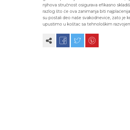
njihova stručnost osigurava efikasno skladiš
razlog što će ova zanimanja biti najplaćenij
su postali deo naše svakodnevice, zato je 
upustimo u koštac sa tehnološkim razvoje