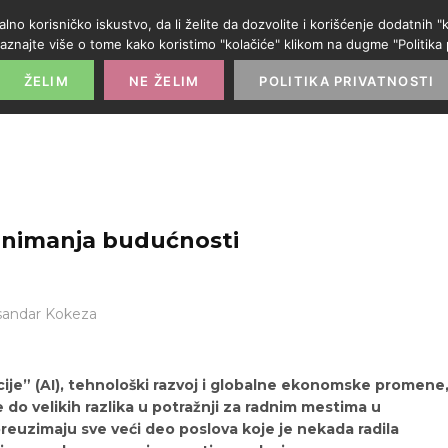
alno korisničko iskustvo, da li želite da dozvolite i korišćenje dodatnih
aznajte više o tome kako koristimo "kolačiće" klikom na dugme "Politika p
POČETNA
PROMO IZLOG
PARTNERI
KATE
ŽELIM
NE ŽELIM
POLITIKA PRIVATNOSTI
zanimanja budućnosti
sandar Kokeza
ije” (AI), tehnološki razvoj i globalne ekonomske promene
o velikih razlika u potražnji za radnim mestima u
reuzimaju sve veći deo poslova koje je nekada radila