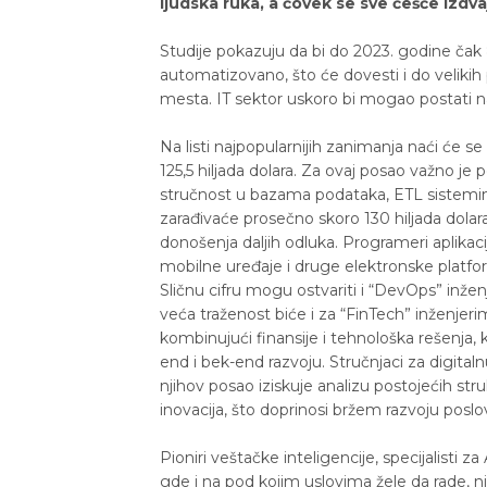
ljudska ruka, a čovek se sve češće izdv
Studije pokazuju da bi do 2023. godine ča
automatizovano, što će dovesti i do veliki
mesta. IT sektor uskoro bi mogao postati najt
Na listi najpopularnijih zanimanja naći će se
125,5 hiljada dolara. Za ovaj posao važno je
stručnost u bazama podataka, ETL sistemima 
zarađivaće prosečno skoro 130 hiljada dolara,
donošenja daljih odluka. Programeri aplikacija
mobilne uređaje i druge elektronske platform
Sličnu cifru mogu ostvariti i “DevOps” inženj
veća traženost biće i za “FinTech” inženjerima
kombinujući finansije i tehnološka rešenja, 
end i bek-end razvoju. Stručnjaci za digitaln
njihov posao iziskuje analizu postojećih str
inovacija, što doprinosi bržem razvoju poslo
Pioniri veštačke inteligencije, specijalisti 
gde i na pod kojim uslovima žele da rade, nj