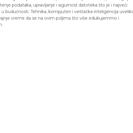
tenje podataka, upravljanje i sigurnost datoteka što je i najveći
a u budućnosti. Tehnika, kompjuteri i veštačka inteligencija uvelik
krajnje vreme da se na ovim poljima što više edukujemmo i
m.