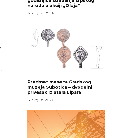
godišnjica stradanja srpskog
naroda u akciji „Oluja“
6. avgust 2026.
z
,
Predmet meseca Gradskog
muzeja Subotica – dvodelni
privesak iz atara Lipara
6. avgust 2026.