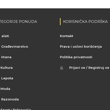
TEGORIJE PONUDA
KORISNIČKA PODRŠKA
alati
Kontakt
Građevinarstvo
Prava i uslovi korišćenja
Hrana
Politika privatnosti
Kultura
Prijavi se / Registruj se
Lepota
Moda
Razonoda
Sport i Rekreacija