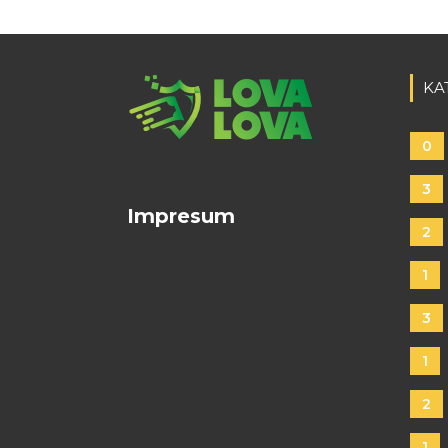
KA
0
3
Impresum
2
1
3
1
2
1