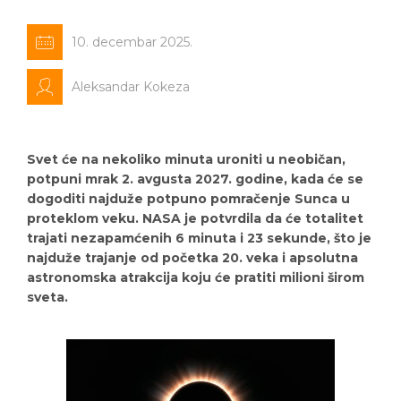
10. decembar 2025.
Aleksandar Kokeza
Svet će na nekoliko minuta uroniti u neobičan,
potpuni mrak 2. avgusta 2027. godine, kada će se
dogoditi najduže potpuno pomračenje Sunca u
proteklom veku. NASA je potvrdila da će totalitet
trajati nezapamćenih 6 minuta i 23 sekunde, što je
najduže trajanje od početka 20. veka i apsolutna
astronomska atrakcija koju će pratiti milioni širom
sveta.