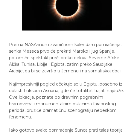
Prema NASA-inom zvaničnom kalendaru pomračenja,
senka Meseca prvo će prekriti Maroko i jug Španije,
potom će spektakl preći preko delova Severne Afrike —
Alžira, Tunisa, Libije i Egipta, zatim preko Saudijske
Arabije, da bi se završio u Jemenu i na somalijskoj obali.
Najimpresivniji pogled očekuje se u Egiptu, posebno iz
oblasti Luksora i Asuana, gde će totalitet trajati najduže.
Ove lokacije, poznate po drevnim pogrebnim
hramovima i monumentalnim ostacima faraonskog
perioda, pružiće dramatičnu scenografiju nebeskom
fenomenu.
Iako gotovo svako pomračenje Sunca prati talas teorija