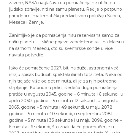
zavere, NASA naglašava da pomračenja ne utiču na
ljudsko zdravlje, niti na samu planetu. Reč je o potpuno
prirodnom, matematički predvidljivom položaju Sunca,
Meseca i Zemlje.
Zanimljivo je da pomračenja nisu rezervisana samo za
našu planetu — slične pojave zabeležene su i na Marsu i
na samom Mesecu, što su svemirske sonde u više
navrata potvrdile.
Iako će pomračenje 2027. biti najduže, astronomi već
imaju spisak budućih spektakularnih totaliteta. Neka od
njih trajaće više od pet minuta, ali je za njih potrebno
strpljenje. Ko bude u prilici, sledeća duga pomračenja
pratiće u avgustu 2045. godine – 6 minuta i 6 sekundi, u
aprilu 2060. godine – 5 minuta i 12 sekundi, u avgustu
2063. godine – 5 minuta i 49 sekundi, u maju 2078.
godine – 5 minuta i 40 sekundi, u septembru 2081.
godine – 5 minuta i 33 sekunde i u maju 2096. godine –
6 minuta i 6 sekundi, što znali da će ppomračenje u