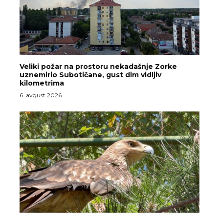
Veliki požar na prostoru nekadašnje Zorke
uznemirio Subotičane, gust dim vidljiv
kilometrima
6. avgust 2026.