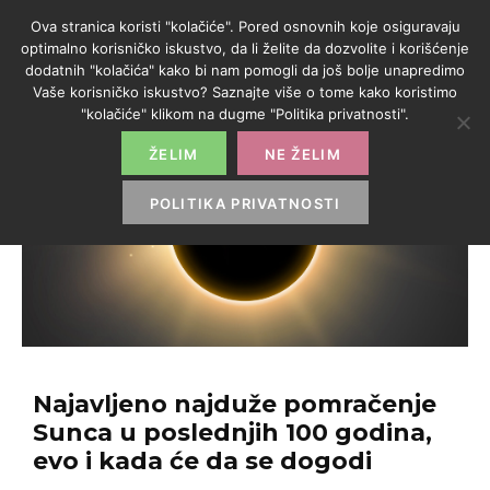
Ova stranica koristi "kolačiće". Pored osnovnih koje osiguravaju
optimalno korisničko iskustvo, da li želite da dozvolite i korišćenje
dodatnih "kolačića" kako bi nam pomogli da još bolje unapredimo
Vaše korisničko iskustvo? Saznajte više o tome kako koristimo
"kolačiće" klikom na dugme "Politika privatnosti".
ŽELIM
NE ŽELIM
POLITIKA PRIVATNOSTI
Najavljeno najduže pomračenje
Sunca u poslednjih 100 godina,
evo i kada će da se dogodi