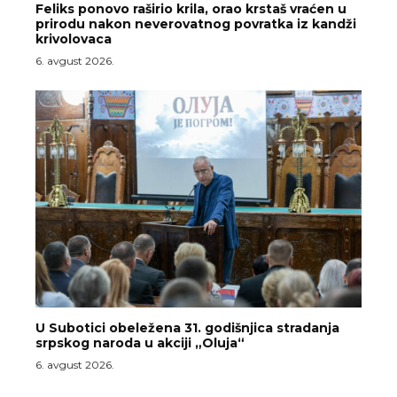
Feliks ponovo raširio krila, orao krstaš vraćen u
prirodu nakon neverovatnog povratka iz kandži
krivolovaca
6. avgust 2026.
U Subotici obeležena 31. godišnjica stradanja
srpskog naroda u akciji „Oluja“
6. avgust 2026.