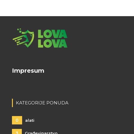
Impresum
KATEGORIJE PONUDA
0
alati
3
Građevinarstvo