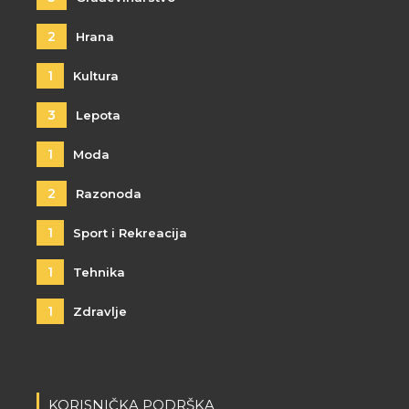
2
Hrana
1
Kultura
3
Lepota
1
Moda
2
Razonoda
1
Sport i Rekreacija
1
Tehnika
1
Zdravlje
KORISNIČKA PODRŠKA