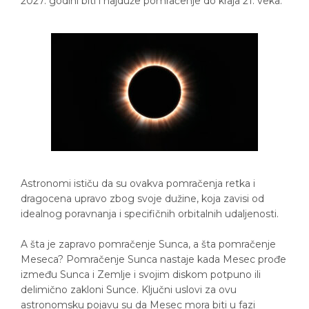
2027. godini biti i najduže pomračenje do kraja 21. veka.
Astronomi ističu da su ovakva pomračenja retka i
dragocena upravo zbog svoje dužine, koja zavisi od
idealnog poravnanja i specifičnih orbitalnih udaljenosti.
A šta je zapravo pomračenje Sunca, a šta pomračenje
Meseca? Pomračenje Sunca nastaje kada Mesec prođe
između Sunca i Zemlje i svojim diskom potpuno ili
delimično zakloni Sunce. Ključni uslovi za ovu
astronomsku pojavu su da Mesec mora biti u fazi