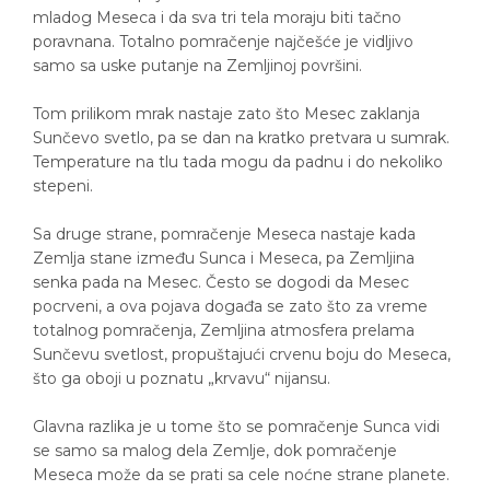
mladog Meseca i da sva tri tela moraju biti tačno
poravnana. Totalno pomračenje najčešće je vidljivo
samo sa uske putanje na Zemljinoj površini.
Tom prilikom mrak nastaje zato što Mesec zaklanja
Sunčevo svetlo, pa se dan na kratko pretvara u sumrak.
Temperature na tlu tada mogu da padnu i do nekoliko
stepeni.
Sa druge strane, pomračenje Meseca nastaje kada
Zemlja stane između Sunca i Meseca, pa Zemljina
senka pada na Mesec. Često se dogodi da Mesec
pocrveni, a ova pojava događa se zato što za vreme
totalnog pomračenja, Zemljina atmosfera prelama
Sunčevu svetlost, propuštajući crvenu boju do Meseca,
što ga oboji u poznatu „krvavu“ nijansu.
Glavna razlika je u tome što se pomračenje Sunca vidi
se samo sa malog dela Zemlje, dok pomračenje
Meseca može da se prati sa cele noćne strane planete.