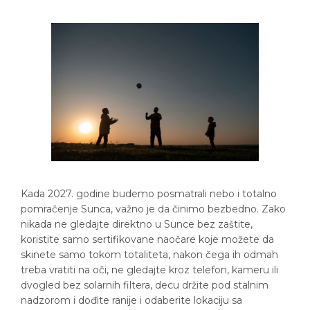
Kada 2027. godine budemo posmatrali nebo i totalno
pomračenje Sunca, važno je da činimo bezbedno. Zako
nikada ne gledajte direktno u Sunce bez zaštite,
koristite samo sertifikovane naočare koje možete da
skinete samo tokom totaliteta, nakon čega ih odmah
treba vratiti na oči, ne gledajte kroz telefon, kameru ili
dvogled bez solarnih filtera, decu držite pod stalnim
nadzorom i dođite ranije i odaberite lokaciju sa