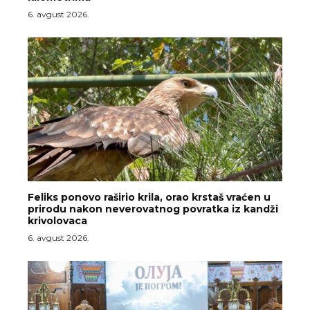
6. avgust 2026.
Feliks ponovo raširio krila, orao krstaš vraćen u
prirodu nakon neverovatnog povratka iz kandži
krivolovaca
6. avgust 2026.