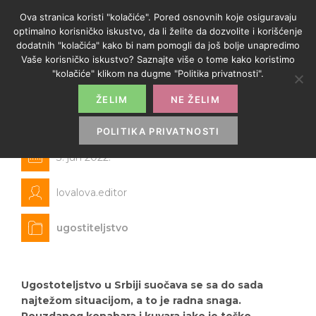
Ova stranica koristi "kolačiće". Pored osnovnih koje osiguravaju
optimalno korisničko iskustvo, da li želite da dozvolite i korišćenje
dodatnih "kolačića" kako bi nam pomogli da još bolje unapredimo
Vaše korisničko iskustvo? Saznajte više o tome kako koristimo
"kolačiće" klikom na dugme "Politika privatnosti".
ŽELIM
NE ŽELIM
Težak period za ugostitelje
POLITIKA PRIVATNOSTI
3. jun 2022.
lovalova.editor
ugostiteljstvo
Ugostoteljstvo u Srbiji suočava se sa do sada
najtežom situacijom, a to je radna snaga.