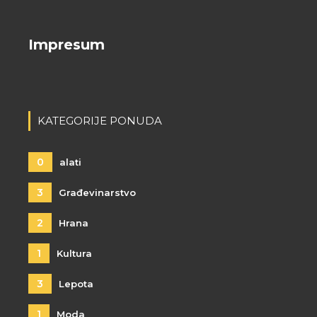
Impresum
KATEGORIJE PONUDA
0
alati
3
Građevinarstvo
2
Hrana
1
Kultura
3
Lepota
1
Moda