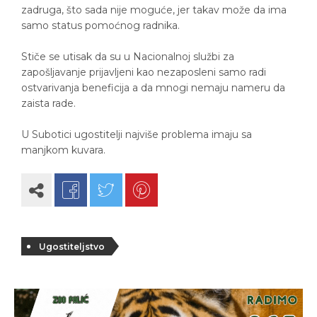
zadruga, što sada nije moguće, jer takav može da ima
samo status pomoćnog radnika.
Stiče se utisak da su u Nacionalnoj službi za
zapošljavanje prijavljeni kao nezaposleni samo radi
ostvarivanja beneficija a da mnogi nemaju nameru da
zaista rade.
U Subotici ugostitelji najviše problema imaju sa
manjkom kuvara.
Ugostiteljstvo