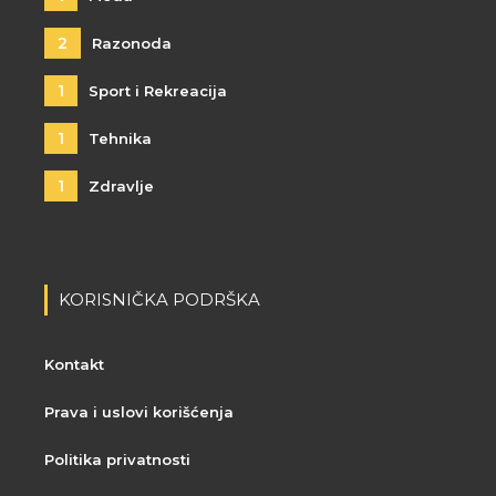
2
Razonoda
1
Sport i Rekreacija
1
Tehnika
1
Zdravlje
KORISNIČKA PODRŠKA
Kontakt
Prava i uslovi korišćenja
Politika privatnosti