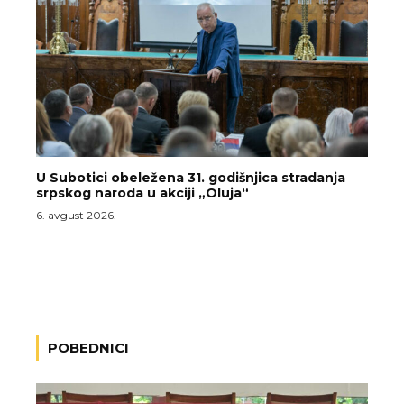
U Subotici obeležena 31. godišnjica stradanja
srpskog naroda u akciji „Oluja“
6. avgust 2026.
POBEDNICI