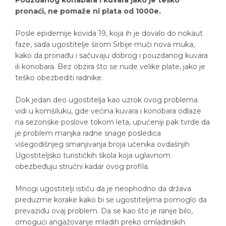
Pouzdanog konabara i kuvara jako je teško
pronaći, ne pomaže ni plata od 1000e.
Posle epidemije kovida 19, koja ih je dovalo do nokaut
faze, sada ugostitelje širom Srbije muči nova muka,
kako da pronađu i sačuvaju dobrog i pouzdanog kuvara
ili konobara. Bez obzira što se nude velike plate, jako je
teško obezbediti radnike.
Dok jedan deo ugostitelja kao uzrok ovog problema
vidi u komšiluku, gde većina kuvara i konobara odlaze
na sezonske poslove tokom leta, upućeniji pak tvrde da
je problem manjka radne snage posledica
višegodišnjeg smanjivanja broja učenika ovdašnjih
Ugostiteljsko turističkih škola koja uglavnom
obezbeđuju stručni kadar ovog profila.
Mnogi ugostitelji ističu da je neophodno da država
preduzme korake kako bi se ugostiteljima pomoglo da
prevaziđu ovaj problem. Da se kao što je ranije bilo,
omogući angažovanje mladih preko omladinskih