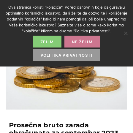
Ova stranica koristi "kolačiće". Pored osnovnih koje osiguravaju
optimalno korisničko iskustvo, da li želite da dozvolite i korišćenje
dodatnih "kolačića" kako bi nam pomogli da još bolje unapredimo
Vaše korisničko iskustvo? Saznajte više o tome kako koristimo
"kolačiće" klikom na dugme "Politika privatnosti".
ŽELIM
NE ŽELIM
POLITIKA PRIVATNOSTI
Prosečna bruto zarada
obračunata za septembar 2023.