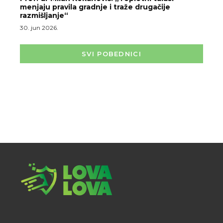
menjaju pravila gradnje i traže drugačije
razmišljanje“
30. jun 2026.
SVI POBEDNICI