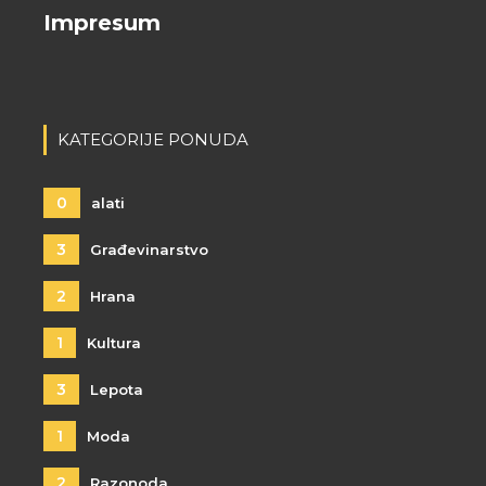
Impresum
KATEGORIJE PONUDA
0
alati
3
Građevinarstvo
2
Hrana
1
Kultura
3
Lepota
1
Moda
2
Razonoda