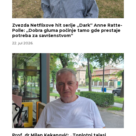
Zvezda Netflixove hit serije „Dark“ Anne Ratte-
Polle: „Dobra gluma počinje tamo gde prestaje
potreba za savršenstvom“
22. jul 2026.
Prof. dr Milan Kekanović: „Toplotni talasi