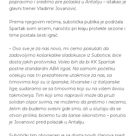
popravimo i sredimo pre polaska u Antaliju
– istakao je
glavni trener Vladimir Jovanović.
Prema njegovim rečima, subotička publika je podržala
Spartak svim srcem, naročito pri kraju protekle sezone i
time postala šesti igrač.
–
Ovo sve je za nas novo, mi ćemo pokušati da
zadovoljimo košarkaške sladokusce iz Subotice, biće
dosta jakih protivnika. Voleo bih da bi KK Spartak
postne standardni ABA ligaš. Na samom početku
očekuju nas tri prezahtevne utakmice za nas, sa
timovima koji su iz španske, litvanske i iz italijanske
lige, sudaramo se sa timovima koji su na višem bivou
takmičenja. Tim koji smo napravili može da pruži
solidan otpor svima, ne možemo da pretimo i nećemo,
želim da budemo svesni gde smo, ali u slučaju da se
otvori prilika, bićemo tu da šanse iskoristimo
– poručio
je Jovanović pred polazak u Antaliju.
Subotički tim obogaćen je sa dosta novih članova pred