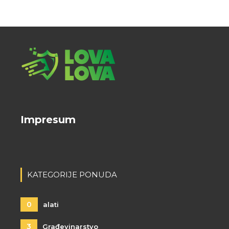
Impresum
KATEGORIJE PONUDA
0
alati
3
Građevinarstvo