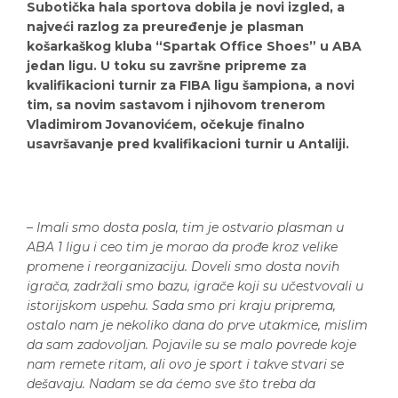
Subotička hala sportova dobila je novi izgled, a
najveći razlog za preuređenje je plasman
košarkaškog kluba “Spartak Office Shoes” u ABA
jedan ligu. U toku su završne pripreme za
kvalifikacioni turnir za FIBA ligu šampiona, a novi
tim, sa novim sastavom i njihovom trenerom
Vladimirom Jovanovićem, očekuje finalno
usavršavanje pred kvalifikacioni turnir u Antaliji.
–
Imali smo dosta posla, tim je ostvario plasman u
ABA 1 ligu i ceo tim je morao da prođe kroz velike
promene i reorganizaciju. Doveli smo dosta novih
igrača, zadržali smo bazu, igrače koji su učestvovali u
istorijskom uspehu. Sada smo pri kraju priprema,
ostalo nam je nekoliko dana do prve utakmice, mislim
da sam zadovoljan. Pojavile su se malo povrede koje
nam remete ritam, ali ovo je sport i takve stvari se
dešavaju. Nadam se da ćemo sve što treba da