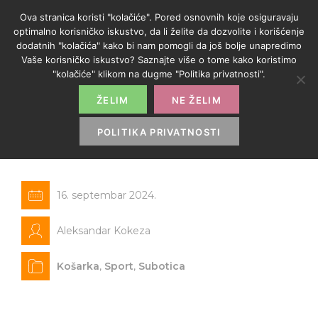
Ova stranica koristi "kolačiće". Pored osnovnih koje osiguravaju
optimalno korisničko iskustvo, da li želite da dozvolite i korišćenje
dodatnih "kolačića" kako bi nam pomogli da još bolje unapredimo
Vaše korisničko iskustvo? Saznajte više o tome kako koristimo
"kolačiće" klikom na dugme "Politika privatnosti".
ŽELIM
NE ŽELIM
Subotička hala sportova
preuređena, košarkaši spremni
POLITIKA PRIVATNOSTI
za polazak u Antaliju
16. septembar 2024.
Aleksandar Kokeza
Košarka
,
Sport
,
Subotica