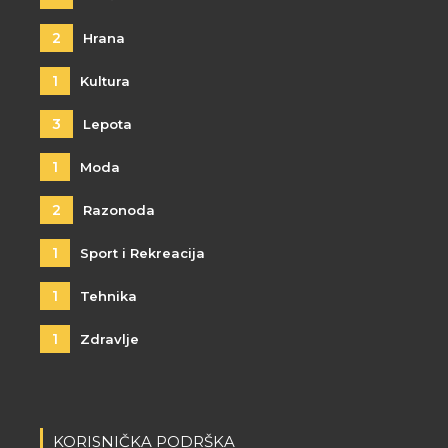
2
Hrana
1
Kultura
3
Lepota
1
Moda
2
Razonoda
1
Sport i Rekreacija
1
Tehnika
1
Zdravlje
KORISNIČKA PODRŠKA