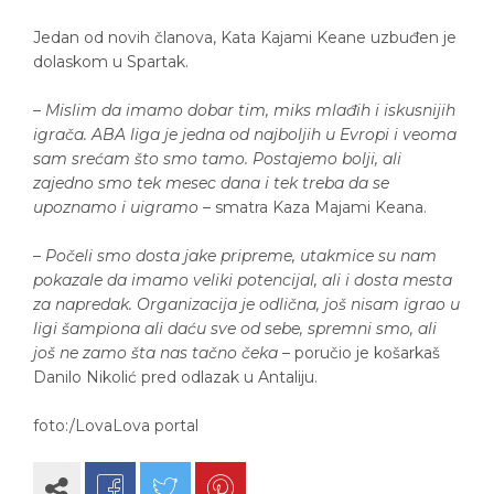
Jedan od novih članova, Kata Kajami Keane uzbuđen je
dolaskom u Spartak.
–
Mislim da imamo dobar tim, miks mlađih i iskusnijih
igrača. ABA liga je jedna od najboljih u Evropi i veoma
sam srećam što smo tamo. Postajemo bolji, ali
zajedno smo tek mesec dana i tek treba da se
upoznamo i uigramo
– smatra Kaza Majami Keana.
–
Počeli smo dosta jake pripreme, utakmice su nam
pokazale da imamo veliki potencijal, ali i dosta mesta
za napredak. Organizacija je odlična, još nisam igrao u
ligi šampiona ali daću sve od sebe, spremni smo, ali
još ne zamo šta nas tačno čeka
– poručio je košarkaš
Danilo Nikolić pred odlazak u Antaliju.
foto:/LovaLova portal