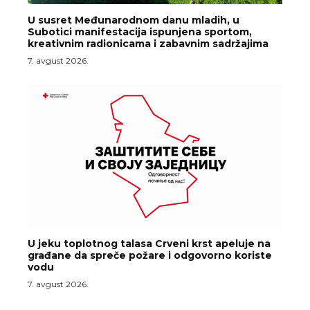
U susret Međunarodnom danu mladih, u
Subotici manifestacija ispunjena sportom,
kreativnim radionicama i zabavnim sadržajima
7. avgust 2026.
U jeku toplotnog talasa Crveni krst apeluje na
građane da spreče požare i odgovorno koriste
vodu
7. avgust 2026.