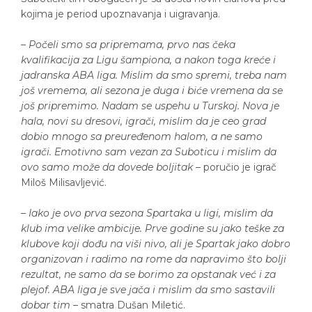
kojima je period upoznavanja i uigravanja.
–
Počeli smo sa pripremama, prvo nas čeka
kvalifikacija za Ligu šampiona, a nakon toga kreće i
jadranska ABA liga. Mislim da smo spremi, treba nam
još vremema, ali sezona je duga i biće vremena da se
još pripremimo. Nadam se uspehu u Turskoj. Nova je
hala, novi su dresovi, igrači, mislim da je ceo grad
dobio mnogo sa preuređenom halom, a ne samo
igrači. Emotivno sam vezan za Suboticu i mislim da
ovo samo može da dovede boljitak
– poručio je igrač
Miloš Milisavljević.
–
Iako je ovo prva sezona Spartaka u ligi, mislim da
klub ima velike ambicije. Prve godine su jako teške za
klubove koji dođu na viši nivo, ali je Spartak jako dobro
organizovan i radimo na rome da napravimo što bolji
rezultat, ne samo da se borimo za opstanak već i za
plejof. ABA liga je sve jača i mislim da smo sastavili
dobar tim
– smatra Dušan Miletić.