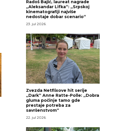
Radoš Bajić, laureat nagrade
„Aleksandar Lifka“: „Srpskoj
kinematografiji najviše
nedostaje dobar scenario“
23. jul 2026.
Zvezda Netflixove hit serije
„Dark“ Anne Ratte-Polle: „Dobra
gluma počinje tamo gde
prestaje potreba za
savršenstvom“
22. jul 2026.