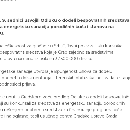
, 9. sednici usvojili Odluku o dodeli bespovratnih sredstava
za energetsku sanaciju porodičnih kuća i stanova na
u.
a efikasnost za građane u Srbiji“, Javni poziv za listu korisnika
a bespovratna sredstva koja je Grad zajedno sa sredstvima
io u ovu namenu, izlosila su 37.500.000 dinara.
getske sanacije utvrdila je ispunjenost uslova za dodelu
podnetih dokumentacija i terenskih obilazaka radi uvida u stanj
odnosioci prijava.
janje uputila Gradskom veću predlog Odluke o dodeli bespovratnih
ji su konkurisali za sredstva za energetsku sanaciju porodičnih
su rešenjem odobrena sredstva za finansiranje programa biće
ice i na oglasnoj tabli uslužnog centra Gradske uprave Grada