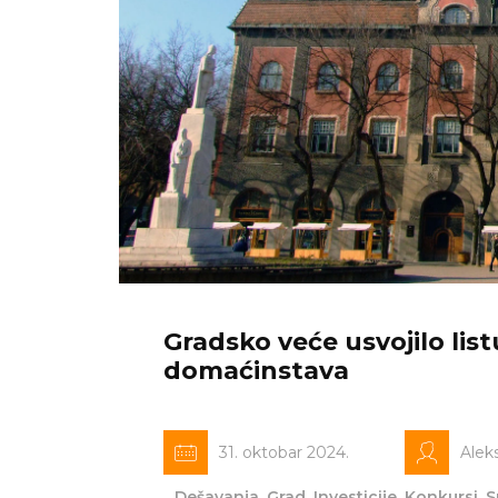
Gradsko veće usvojilo lis
domaćinstava
31. oktobar 2024.
Alek
Dešavanja
,
Grad
,
Investicije
,
Konkursi
,
S