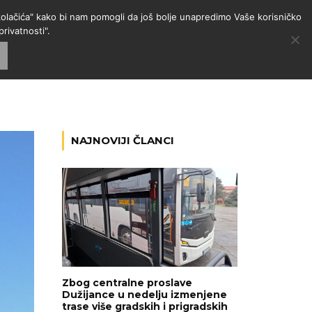
 "kolačića" kako bi nam pomogli da još bolje unapredimo Vaše korisničko
rivatnosti".
GORIJE
VESTI
RADIO
NAJNOVIJI ČLANCI
Zbog centralne proslave
Dužijance u nedelju izmenjene
trase više gradskih i prigradskih