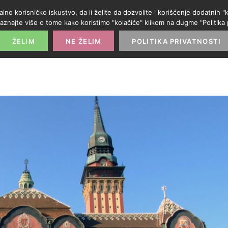
alno korisničko iskustvo, da li želite da dozvolite i korišćenje dodatnih
aznajte više o tome kako koristimo "kolačiće" klikom na dugme "Politika p
POČETNA
PROMO IZLOG
PARTNERI
KATE
ŽELIM
NE ŽELIM
POLITIKA PRIVATNOSTI