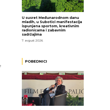
U susret Međunarodnom danu
mladih, u Subotici manifestacija
ispunjena sportom, kreativnim
radionicama i zabavnim
sadržajima
7. avgust 2026.
POBEDNICI
e