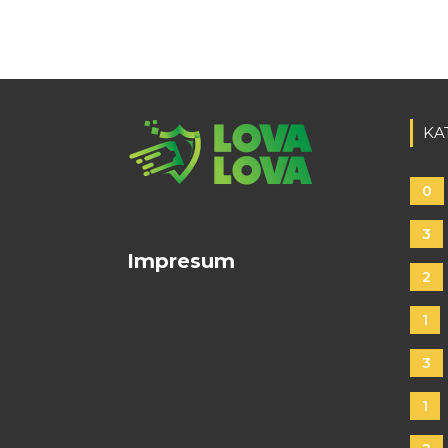
KA
0
3
Impresum
2
1
3
1