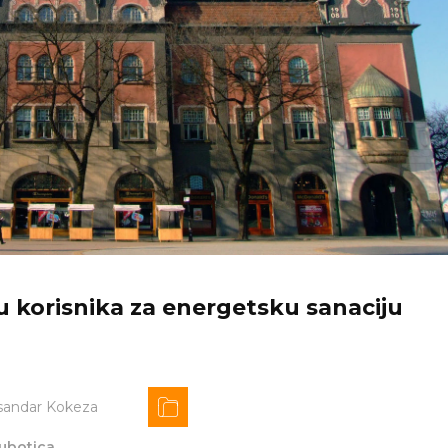
tu korisnika za energetsku sanaciju
sandar Kokeza
ubotica