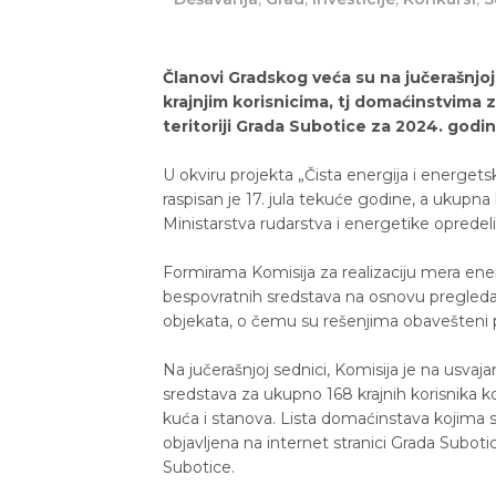
Članovi Gradskog veća su na jučerašnjoj
krajnjim korisnicima, tj domaćinstvima 
teritoriji Grada Subotice za 2024. godin
U okviru projekta „Čista energija i energetsk
raspisan je 17. jula tekuće godine, a ukupn
Ministarstva rudarstva i energetike opredel
Formirama Komisija za realizaciju mera ener
bespovratnih sredstava na osnovu pregleda 
objekata, o čemu su rešenjima obavešteni p
Na jučerašnjoj sednici, Komisija je na usva
sredstava za ukupno 168 krajnih korisnika ko
kuća i stanova. Lista domaćinstava kojima 
objavljena na internet stranici Grada Subot
Subotice.