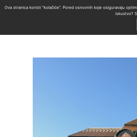
Ova stranica koristi "kolačiće". Pored osnovnih koje osiguravaju optim
iskustvo? S