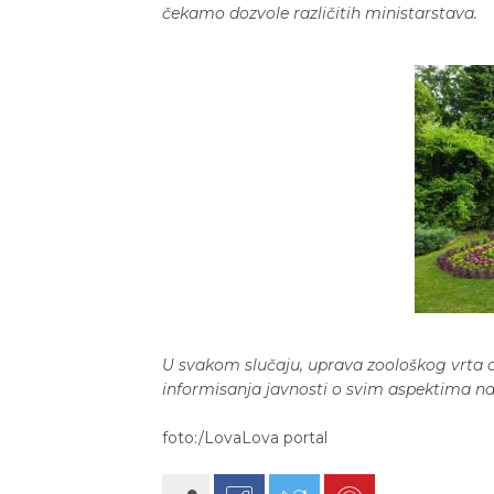
čekamo dozvole različitih ministarstava.
U svakom slučaju, uprava zoološkog vrta o
informisanja javnosti o svim aspektima n
foto:/LovaLova portal