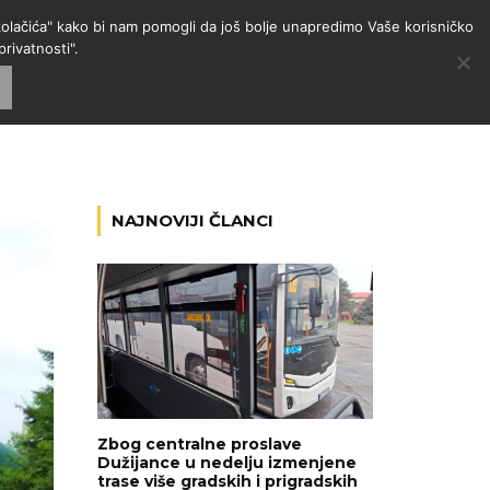
 "kolačića" kako bi nam pomogli da još bolje unapredimo Vaše korisničko
rivatnosti".
GORIJE
VESTI
RADIO
NAJNOVIJI ČLANCI
Zbog centralne proslave
Dužijance u nedelju izmenjene
trase više gradskih i prigradskih