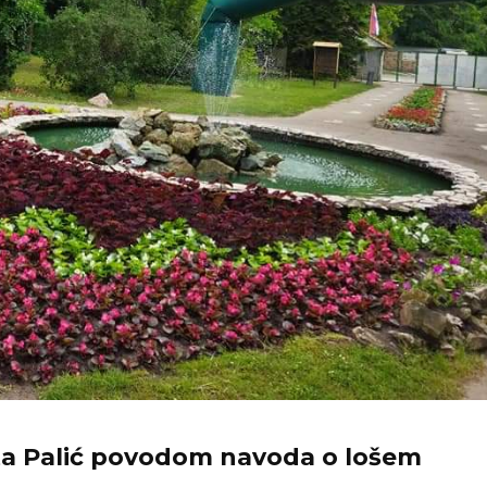
ta Palić povodom navoda o lošem