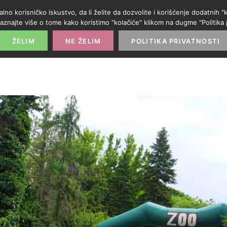
alno korisničko iskustvo, da li želite da dozvolite i korišćenje dodatnih
aznajte više o tome kako koristimo "kolačiće" klikom na dugme "Politika p
POČETNA
PROMO IZLOG
PARTNERI
KATE
ŽELIM
NE ŽELIM
POLITIKA PRIVATNOSTI