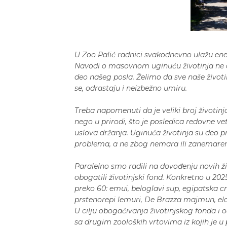
U Zoo Palić radnici svakodnevno ulažu ener
Navodi o masovnom uginuću životinja ne o
deo našeg posla. Želimo da sve naše život
se, odrastaju i neizbežno umiru.
Treba napomenuti da je veliki broj životinj
nego u prirodi, što je posledica redovne ve
uslova držanja. Uginuća životinja su deo pr
problema, a ne zbog nemara ili zanemaren
Paralelno smo radili na dovođenju novih ži
obogatili životinjski fond. Konkretno u 2025
preko 60: emui, beloglavi sup, egipatska cr
prstenorepi lemuri, De Brazza majmun, eland
U cilju obogaćivanja životinjskog fonda 
sa drugim zooloških vrtovima iz kojih je u