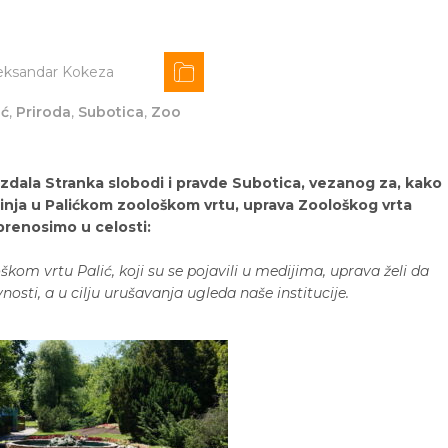
eksandar Kokeza
ić
,
Priroda
,
Subotica
,
Zoo
zdala Stranka slobodi i pravde Subotica, vezanog za, kako
tinja u Palićkom zoološkom vrtu, uprava Zoološkog vrta
prenosimo u celosti:
m vrtu Palić, koji su se pojavili u medijima, uprava želi da
sti, a u cilju urušavanja ugleda naše institucije.