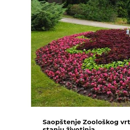
Saopštenje Zoološkog vr
stanju životinja