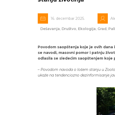
16. decembar 2025.
Al
Dešavanja
,
Društvo
,
Ekologija
,
Grad
,
Pal
Povodom saopštenja koje je ovih dana i
se navodi, masovni pomor i patnju živo
odlasila se sledećim saopštenjem koje 
–
Povodom navoda o lošem stanju u Zoološko
ukaže na tendenciozno dezinformisanje javno