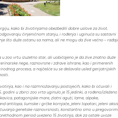
giju, kako bi životinjama obezbedili dobre uslove za život.
dgovaraju činjeničnom stanju, i rođenja i uginuća su sastavni
inje što duže ostanu sa nama, ali ne mogu da žive večno – rađaj
a u zoo vrtu izuzetno star, ali uobičajeno je da žive znatno duže
terinarske nege, raznovrsne i zdrave ishrane, kao i primerenih
irodnog procesa, a najčešće su se dešavala usled gerijatrijskih
osti.
votinja, kao i na razmnožavanju postojećih, kako bi očuvali i
. godini u zbirci zoo vrta uginulo je 15 jedinki, a rođeno/izleženo
kavica, patagonijske mare, zlatni aguti, lame, alpake,
 antilopa, šumske i grčke kornjače, jeleni lopatari, jeleni aksis
i očuvanja genetske raznovrsnosti, konstantno smo u pregovori
 prethodnom period uvezeno 15 životinja, dok za ostale uvoze