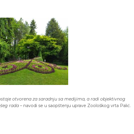
staje otvorena za saradnju sa medijima, a radi objektivnog
ašeg rada
– navodi se u saopštenju uprave Zoološkog vrta Palić.