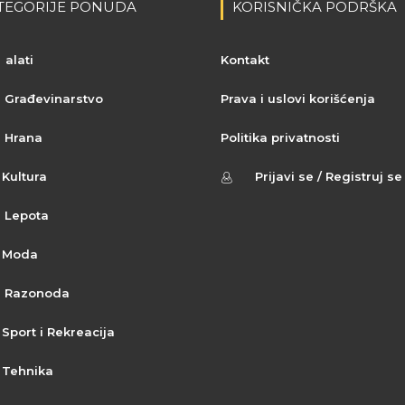
TEGORIJE PONUDA
KORISNIČKA PODRŠKA
alati
Kontakt
Građevinarstvo
Prava i uslovi korišćenja
Hrana
Politika privatnosti
Kultura
Prijavi se / Registruj se
Lepota
Moda
Razonoda
Sport i Rekreacija
Tehnika