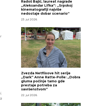
Radoš Bajić, laureat nagrade
„Aleksandar Lifka“: „Srpskoj
kinematografiji najviše
nedostaje dobar scenario“
23. jul 2026.
u
Zvezda Netflixove hit serije
„Dark“ Anne Ratte-Polle: „Dobra
gluma počinje tamo gde
prestaje potreba za
savršenstvom“
i.
22. jul 2026.
ma