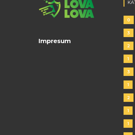
KA
0
3
Impresum
2
1
3
1
2
1
1