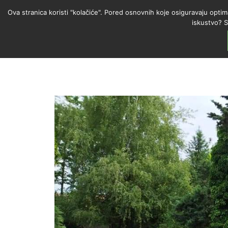
Ova stranica koristi "kolačiće". Pored osnovnih koje osiguravaju optim
iskustvo? S