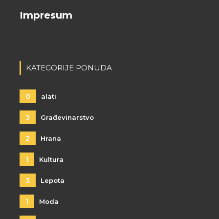
Impresum
KATEGORIJE PONUDA
0
alati
3
Građevinarstvo
2
Hrana
1
Kultura
3
Lepota
1
Moda