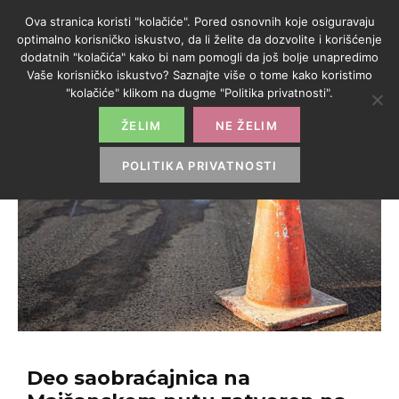
Ova stranica koristi "kolačiće". Pored osnovnih koje osiguravaju
optimalno korisničko iskustvo, da li želite da dozvolite i korišćenje
dodatnih "kolačića" kako bi nam pomogli da još bolje unapredimo
Vaše korisničko iskustvo? Saznajte više o tome kako koristimo
"kolačiće" klikom na dugme "Politika privatnosti".
ŽELIM
NE ŽELIM
POLITIKA PRIVATNOSTI
Deo saobraćajnica na