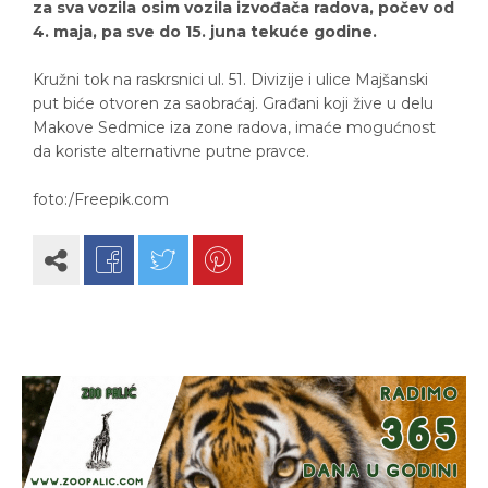
za sva vozila osim vozila izvođača radova, počev od
4. maja, pa sve do 15. juna tekuće godine.
Kružni tok na raskrsnici ul. 51. Divizije i ulice Majšanski
put biće otvoren za saobraćaj. Građani koji žive u delu
Makove Sedmice iza zone radova, imaće mogućnost
da koriste alternativne putne pravce.
foto:/Freepik.com