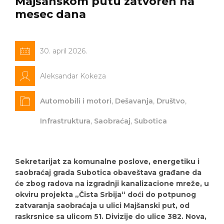
Majšanskom putu zatvoren na
mesec dana
30. april 2026.
Aleksandar Kokeza
Automobili i motori
,
Dešavanja
,
Društvo
,
Infrastruktura
,
Saobraćaj
,
Subotica
Sekretarijat za komunalne poslove, energetiku i
saobraćaj grada Subotica obaveštava građane da
će zbog radova na izgradnji kanalizacione mreže, u
okviru projekta „Čista Srbija“ doći do potpunog
zatvaranja saobraćaja u ulici Majšanski put, od
raskrsnice sa ulicom 51. Divizije do ulice 382. Nova,