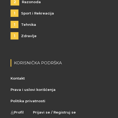
2
Razonoda
1
Sport i Rekreacija
1
Tehnika
1
Zdravlje
KORISNIČKA PODRŠKA
Kontakt
Prava i uslovi korišćenja
Politika privatnosti
Profil
Prijavi se / Registruj se