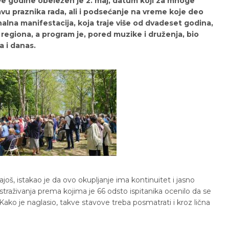
ove godine obeležen je 2. maj, datum koji za mnoge
vu praznika rada, ali i podsećanje na vreme koje deo
alna manifestacija, koja traje više od dvadeset godina,
a regiona, a program je, pored muzike i druženja, bio
a i danas.
oš, istakao je da ovo okupljanje ima kontinuitet i jasno
istraživanja prema kojima je 66 odsto ispitanika ocenilo da se
Kako je naglasio, takve stavove treba posmatrati i kroz lična