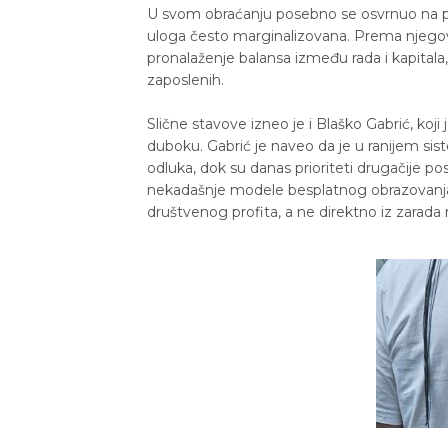
U svom obraćanju posebno se osvrnuo na po
uloga često marginalizovana. Prema njegovi
pronalaženje balansa između rada i kapital
zaposlenih.
Slične stavove izneo je i Blaško Gabrić, koji
duboku. Gabrić je naveo da je u ranijem s
odluka, dok su danas prioriteti drugačije po
nekadašnje modele besplatnog obrazovanja i 
društvenog profita, a ne direktno iz zarada 