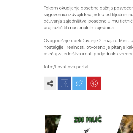
Tokom okupljanja posebna pažnja posvećena
sagovornici izdvojili kao jednu od ključnih r
očuvanja zajedništva, posebno u multietničk
broj različitih nacionalnih zajednica.
Ovogodišnje obeležavanje 2. maja u Mini Ju
nostalgije i realnosti, otvoreno je pitanje k
osećaj zajedništva imati podjednaku vredno
foto:/LovaLova portal