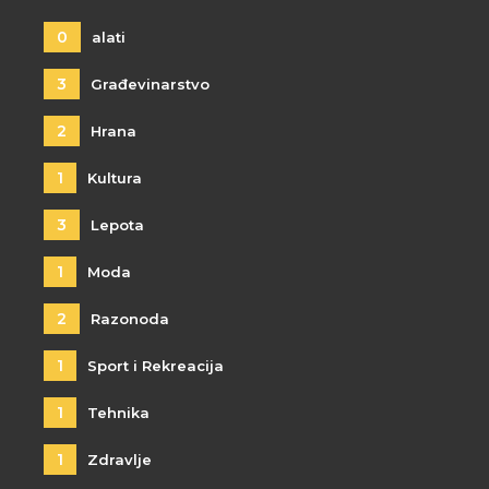
0
alati
3
Građevinarstvo
2
Hrana
1
Kultura
3
Lepota
1
Moda
2
Razonoda
1
Sport i Rekreacija
1
Tehnika
1
Zdravlje