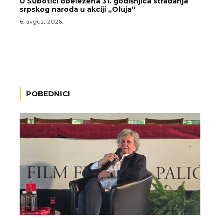
U Subotici obeležena 31. godišnjica stradanja
srpskog naroda u akciji „Oluja“
6. avgust 2026.
POBEDNICI