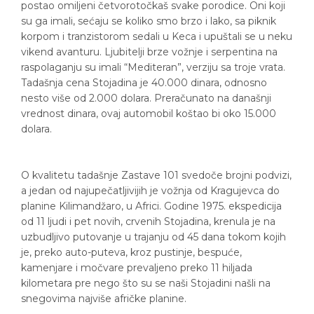
postao omiljeni četvorotočkaš svake porodice. Oni koji
su ga imali, sećaju se koliko smo brzo i lako, sa piknik
korpom i tranzistorom sedali u Keca i upuštali se u neku
vikend avanturu. Ljubitelji brze vožnje i serpentina na
raspolaganju su imali “Mediteran”, verziju sa troje vrata.
Tadašnja cena Stojadina je 40.000 dinara, odnosno
nesto više od 2.000 dolara. Preračunato na današnji
vrednost dinara, ovaj automobil koštao bi oko 15.000
dolara.
O kvalitetu tadašnje Zastave 101 svedoče brojni podvizi,
a jedan od najupečatljivijih je vožnja od Kragujevca do
planine Kilimandžaro, u Africi. Godine 1975. ekspedicija
od 11 ljudi i pet novih, crvenih Stojadina, krenula je na
uzbudljivo putovanje u trajanju od 45 dana tokom kojih
je, preko auto-puteva, kroz pustinje, bespuće,
kamenjare i močvare prevaljeno preko 11 hiljada
kilometara pre nego što su se naši Stojadini našli na
snegovima najviše afričke planine.