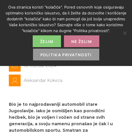
Ova stranica koristi "kolačiće". Pored osnovnih koje osiguravaju
optimalno korisničko iskustvo, da li želite da dozvolite i korišćenje
dodatnih "kolačića" kako bi nam pomogli da još bolje unapredimo
Vaše korisničko iskustvo? Saznajte više o tome kako koristimo
"kolačiće" klikom na dugme "Politika privatnosti".
ŽELIM
NE ŽELIM
Stojadinom i na vrh Afrike
POLITIKA PRIVATNOSTI
16. februar 2024.
Aleksandar Kokeza
Bio je to najprodavaniji automobil stare
Jugoslavije. Iako je osmišljen kao porodični
hečbek, bio je voljen i vožen od strane svih
generacija, a svoju namenu pronašao je čak i u
automobilskom sportu. Smatran za