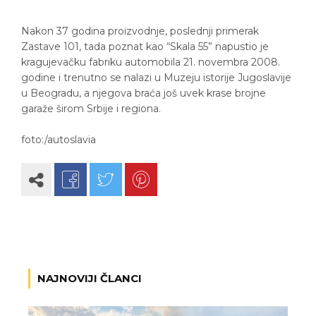
Nakon 37 godina proizvodnje, poslednji primerak
Zastave 101, tada poznat kao “Skala 55” napustio je
kragujevačku fabriku automobila 21. novembra 2008.
godine i trenutno se nalazi u Muzeju istorije Jugoslavije
u Beogradu, a njegova braća još uvek krase brojne
garaže širom Srbije i regiona.
foto:/autoslavia
NAJNOVIJI ČLANCI