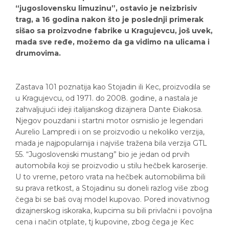
“jugoslovensku limuzinu”, ostavio je neizbrisiv
trag, a 16 godina nakon što je poslednji primerak
sišao sa proizvodne fabrike u Kragujevcu, još uvek,
mada sve ređe, možemo da ga vidimo na ulicama i
drumovima.
Zastava 101 poznatija kao Stojadin ili Kec, proizvodila se
u Kragujevcu, od 1971. do 2008. godine, a nastala je
zahvaljujući ideji italijanskog dizajnera Dante Điakosa.
Njegov pouzdani i startni motor osmislio je legendari
Aurelio Lampredi i on se proizvodio u nekoliko verzija,
mada je najpopularnija i najviše tražena bila verzija GTL
55. “Jugoslovenski mustang” bio je jedan od prvih
automobila koji se proizvodio u stilu hečbek karoserije.
U to vreme, petoro vrata na hečbek automobilima bili
su prava retkost, a Stojadinu su doneli razlog više zbog
čega bi se baš ovaj model kupovao. Pored inovativnog
dizajnerskog iskoraka, kupcima su bili privlačni i povoljna
cena i način otplate, tj kupovine, zbog čega je Kec