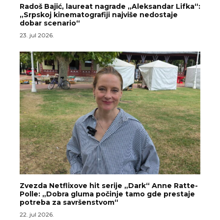
Radoš Bajić, laureat nagrade „Aleksandar Lifka“:
„Srpskoj kinematografiji najviše nedostaje
dobar scenario“
23. jul 2026.
Zvezda Netflixove hit serije „Dark“ Anne Ratte-
Polle: „Dobra gluma počinje tamo gde prestaje
potreba za savršenstvom“
22. jul 2026.