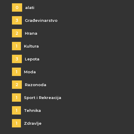
0
alati
3
Građevinarstvo
2
Hrana
1
Kultura
3
Lepota
1
Moda
2
Razonoda
1
Sport i Rekreacija
1
Tehnika
1
Zdravlje