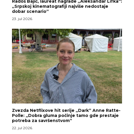
Radoš Bajić, laureat nagrade „Aleksandar Lifka“:
„Srpskoj kinematografiji najviše nedostaje
dobar scenario“
23. jul 2026.
Zvezda Netflixove hit serije „Dark“ Anne Ratte-
Polle: „Dobra gluma počinje tamo gde prestaje
potreba za savršenstvom“
22. jul 2026.