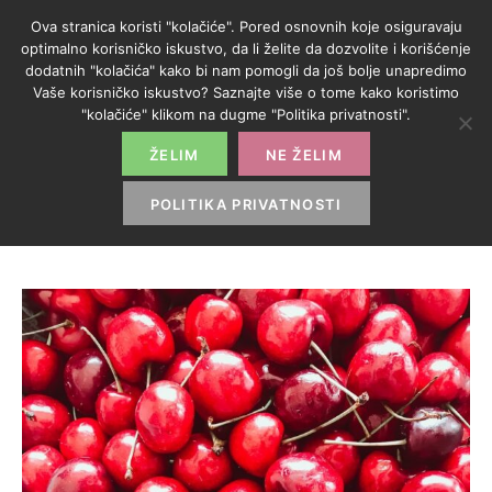
Ova stranica koristi "kolačiće". Pored osnovnih koje osiguravaju
optimalno korisničko iskustvo, da li želite da dozvolite i korišćenje
dodatnih "kolačića" kako bi nam pomogli da još bolje unapredimo
Vaše korisničko iskustvo? Saznajte više o tome kako koristimo
OZNAKA:
"kolačiće" klikom na dugme "Politika privatnosti".
ENCIKLOPEDIJA
ŽELIM
NE ŽELIM
POLITIKA PRIVATNOSTI
HOME
>
ENCIKLOPEDIJA