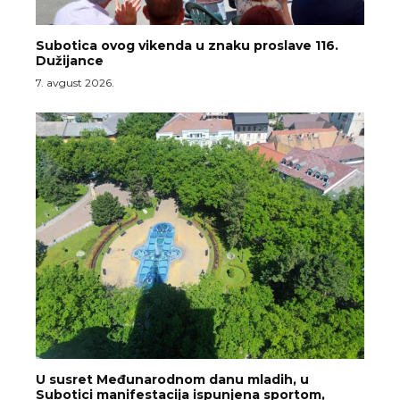
Subotica ovog vikenda u znaku proslave 116.
Dužijance
7. avgust 2026.
U susret Međunarodnom danu mladih, u
Subotici manifestacija ispunjena sportom,