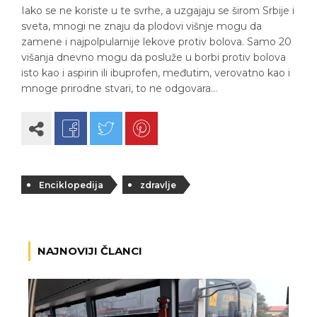
Iako se ne koriste u te svrhe, a uzgajaju se širom Srbije i
sveta, mnogi ne znaju da plodovi višnje mogu da
zamene i najpolpularnije lekove protiv bolova. Samo 20
višanja dnevno mogu da posluže u borbi protiv bolova
isto kao i aspirin ili ibuprofen, međutim, verovatno kao i
mnoge prirodne stvari, to ne odgovara…
Enciklopedija
zdravlje
NAJNOVIJI ČLANCI