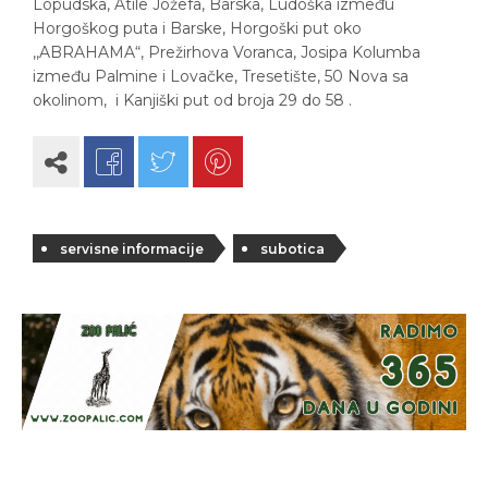
Lopudska, Atile Jožefa, Barska, Ludoška između
Horgoškog puta i Barske, Horgoški put oko
,,ABRAHAMA“, Prežirhova Voranca, Josipa Kolumba
između Palmine i Lovačke, Tresetište, 50 Nova sa
okolinom, i Kanjiški put od broja 29 do 58 .
servisne informacije
subotica