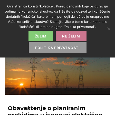
Ova stranica koristi "kolačiće". Pored osnovnih koje osiguravaju
optimalno korisničko iskustvo, da li želite da dozvolite i korišćenje
dodatnih "kolačića" kako bi nam pomogli da još bolje unapredimo
Vaše korisničko iskustvo? Saznajte više o tome kako koristimo
"kolačiće" klikom na dugme "Politika privatnosti".
ŽELIM
NE ŽELIM
POLITIKA PRIVATNOSTI
Obaveštenje o planiranim
prekidima u isporuci električne