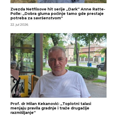
Zvezda Netflixove hit serije „Dark“ Anne Ratte-
Polle: „Dobra gluma počinje tamo gde prestaje
potreba za savršenstvom“
22. jul 2026.
Prof. dr Milan Kekanović: „Toplotni talasi
menjaju pravila gradnje i traže drugačije
razmišljanje“