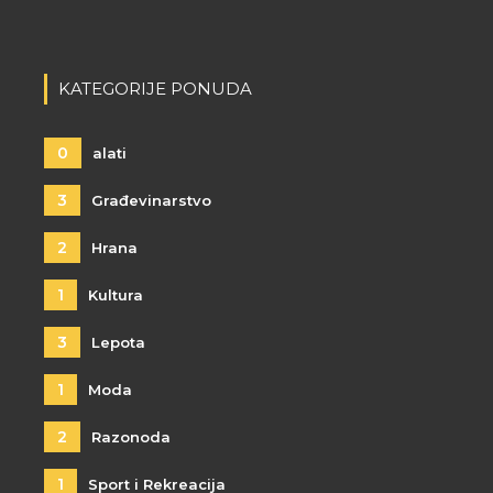
KATEGORIJE PONUDA
0
alati
3
Građevinarstvo
2
Hrana
1
Kultura
3
Lepota
1
Moda
2
Razonoda
1
Sport i Rekreacija