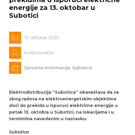
energije za 13. oktobar u
Subotici
10. oktobar 2023.
lovalova.editor
Servisne informacije
,
Subotica
Elektrodistribucija “Subotica” obaveštava da će
zbog radova na elektroenergetskim objektima
doći do prekida u isporuci električne energije u
petak 13. oktobra u Subotici, na lokacijama i u
terminima navedenim u nastavku:
Subotica