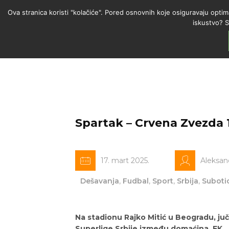
Ova stranica koristi "kolačiće". Pored osnovnih koje osiguravaju optim
iskustvo? S
Spartak – Crvena Zvezda 1
17. mart 2025.
Aleksan
Dešavanja
,
Fudbal
,
Sport
,
Srbija
,
Suboti
Na stadionu Rajko Mitić u Beogradu, juč
Superlige Srbije između domaćina, FK 