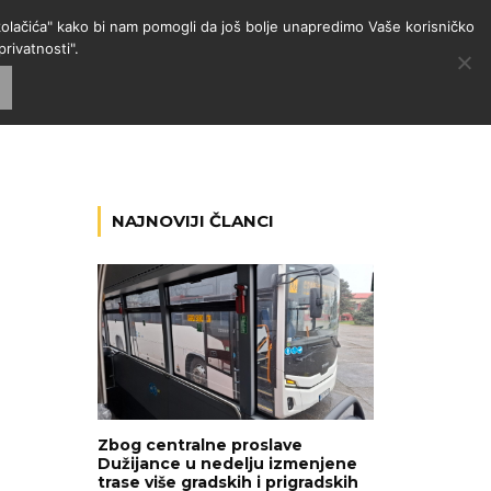
 "kolačića" kako bi nam pomogli da još bolje unapredimo Vaše korisničko
rivatnosti".
GORIJE
VESTI
RADIO
NAJNOVIJI ČLANCI
Zbog centralne proslave
Dužijance u nedelju izmenjene
trase više gradskih i prigradskih