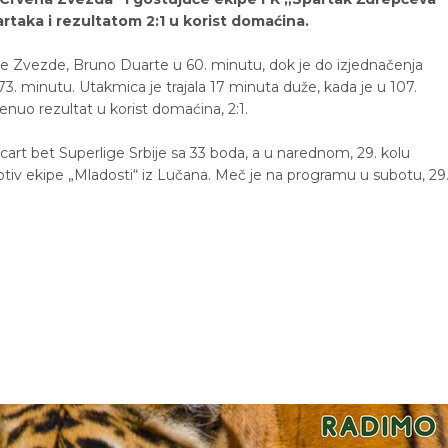
rtaka i rezultatom 2:1 u korist domaćina.
ene Zvezde, Bruno Duarte u 60. minutu, dok je do izjednačenja
 minutu. Utakmica je trajala 17 minuta duže, kada je u 107.
nuo rezultat u korist domaćina, 2:1.
art bet Superlige Srbije sa 33 boda, a u narednom, 29. kolu
otiv ekipe „Mladosti“ iz Lučana. Meč je na programu u subotu, 29