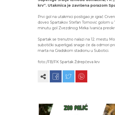
krv“. Utakmica je završena porazom Spa
Prvi gol na utakmici postigao je igrač Crv
doveo Spartakov Stefan Tomović golom u 73.
minutu gol Zvezdinog Mirka Ivanića preokre
Spartak se trenutno nalazi na 12. mestu Moc
subotički superligaš snage će da odmori pr
marta na Gradskom stadionu u Subotici.
foto:/FB/FK Spartak Ždrepčeva krv