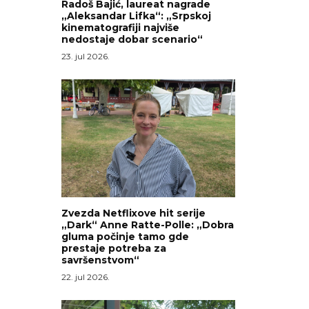
Radoš Bajić, laureat nagrade
„Aleksandar Lifka“: „Srpskoj
kinematografiji najviše
nedostaje dobar scenario“
23. jul 2026.
Zvezda Netflixove hit serije
„Dark“ Anne Ratte-Polle: „Dobra
gluma počinje tamo gde
prestaje potreba za
savršenstvom“
22. jul 2026.