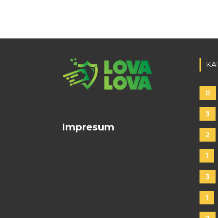
KA
0
3
Impresum
2
1
3
1