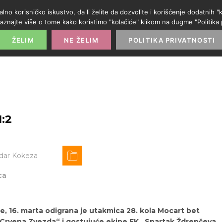
alno korisničko iskustvo, da li želite da dozvolite i korišćenje dodatnih
aznajte više o tome kako koristimo "kolačiće" klikom na dugme "Politika p
POČETNA
PROMO IZLOG
PARTNERI
KATE
ŽELIM
NE ŽELIM
POLITIKA PRIVATNOSTI
:2
dar Kokeza
ca
e, 16. marta odigrana je utakmica 28. kola Mocart bet
„Crvena Zvezda“ i gostujuće ekipe FK „Spartak Ždrepčeva