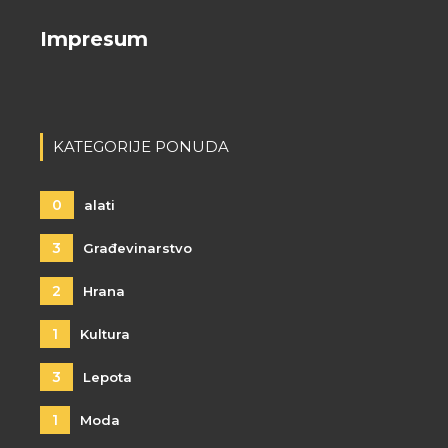
Impresum
KATEGORIJE PONUDA
0
alati
3
Građevinarstvo
2
Hrana
1
Kultura
3
Lepota
1
Moda