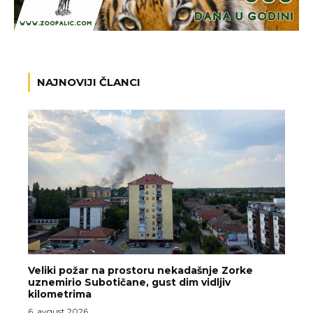
NAJNOVIJI ČLANCI
Veliki požar na prostoru nekadašnje Zorke
uznemirio Subotičane, gust dim vidljiv
kilometrima
6. avgust 2026.