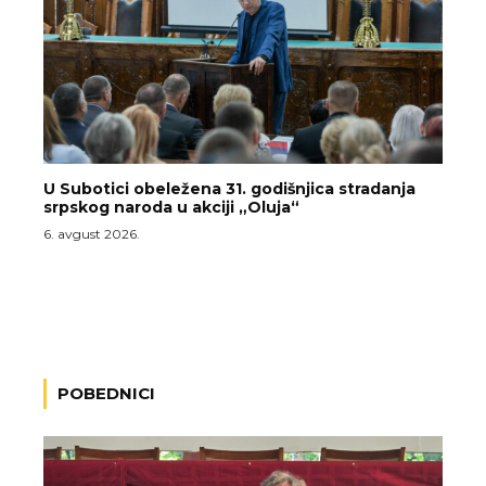
U Subotici obeležena 31. godišnjica stradanja
srpskog naroda u akciji „Oluja“
6. avgust 2026.
POBEDNICI