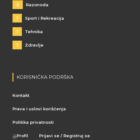
2
Razonoda
1
Sport i Rekreacija
1
Tehnika
1
Zdravlje
KORISNIČKA PODRŠKA
Kontakt
Prava i uslovi korišćenja
Politika privatnosti
Profil
Prijavi se / Registruj se