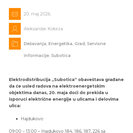
20. maj 2026.
Aleksandar Kokeza
Dešavanja
,
Energetika
,
Grad
,
Servisne
informacije
,
Subotica
Elektrodistribucija „Subotica“ obaveštava građane
da će usled radova na elektroenergetskim
objektima danas, 20. maja doći do prekida u
isporuci električne energije u ulicama i delovima
ulica:
Hajdukovo:
09:00 – 13:00 – Hajdukovo 184, 186, 187, 226 sa