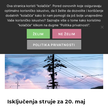
Ova stranica koristi "kolačiće". Pored osnovnih koje osiguravaju
optimalno korisničko iskustvo, da li želite da dozvolite i korišćenje
dodatnih "kolačića" kako bi nam pomogli da još bolje unapredimo
Vaše korisničko iskustvo? Saznajte više o tome kako koristimo
"kolačiće" klikom na dugme "Politika privatnosti".
ŽELIM
NE ŽELIM
POLITIKA PRIVATNOSTI
Isključenja struje za 20. maj