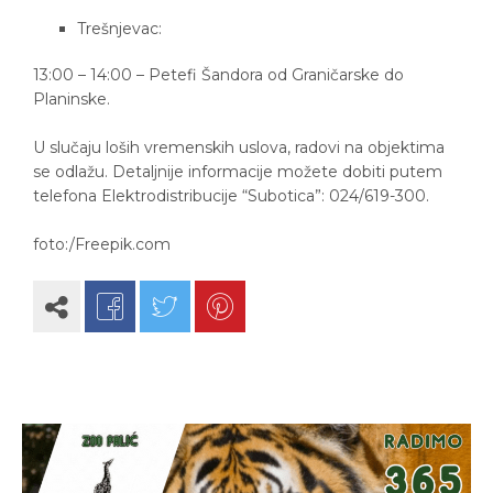
Trešnjevac:
13:00 – 14:00 – Petefi Šandora od Graničarske do
Planinske.
U slučaju loših vremenskih uslova, radovi na objektima
se odlažu. Detaljnije informacije možete dobiti putem
telefona Elektrodistribucije “Subotica”: 024/619-300.
foto:/Freepik.com