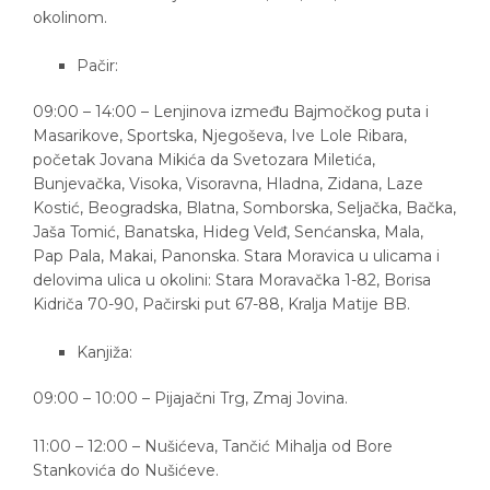
okolinom.
Pačir:
09:00 – 14:00 – Lenjinova između Bajmočkog puta i
Masarikove, Sportska, Njegoševa, Ive Lole Ribara,
početak Jovana Mikića da Svetozara Miletića,
Bunjevačka, Visoka, Visoravna, Hladna, Zidana, Laze
Kostić, Beogradska, Blatna, Somborska, Seljačka, Bačka,
Jaša Tomić, Banatska, Hideg Velđ, Senćanska, Mala,
Pap Pala, Makai, Panonska. Stara Moravica u ulicama i
delovima ulica u okolini: Stara Moravačka 1-82, Borisa
Kidriča 70-90, Pačirski put 67-88, Kralja Matije BB.
Kanjiža:
09:00 – 10:00 – Pijajačni Trg, Zmaj Jovina.
11:00 – 12:00 – Nušićeva, Tančić Mihalja od Bore
Stankovića do Nušićeve.