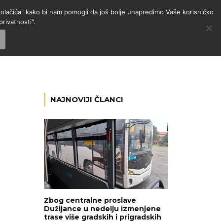
 "kolačića" kako bi nam pomogli da još bolje unapredimo Vaše korisničko
rivatnosti".
GORIJE
VESTI
RADIO
NAJNOVIJI ČLANCI
Zbog centralne proslave
Dužijance u nedelju izmenjene
trase više gradskih i prigradskih