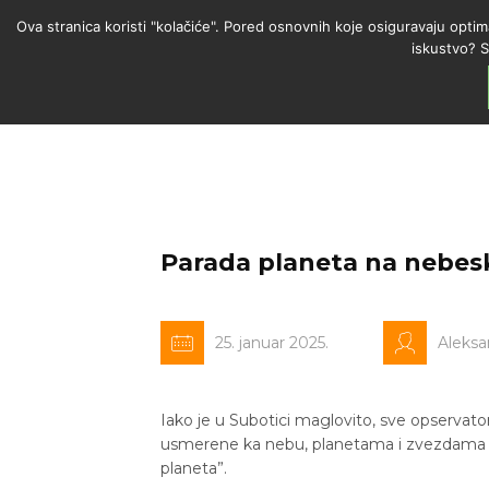
Ova stranica koristi "kolačiće". Pored osnovnih koje osiguravaju optim
iskustvo? S
Parada planeta na nebe
25. januar 2025.
Aleksa
Iako je u Subotici maglovito, sve opservatori
usmerene ka nebu, planetama i zvezdama koje
planeta”.