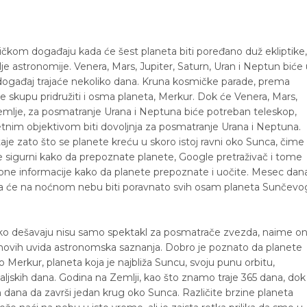
kom događaju kada će šest planeta biti poređano duž ekliptike,
telje astronomije. Venera, Mars, Jupiter, Saturn, Uran i Neptun biće
ogađaj trajaće nekoliko dana. Kruna kosmičke parade, prema
se skupu pridružiti i osma planeta, Merkur. Dok će Venera, Mars,
a Zemlje, za posmatranje Urana i Neptuna biće potreban teleskop,
tnim objektivom biti dovoljnja za posmatranje Urana i Neptuna.
e zato što se planete kreću u skoro istoj ravni oko Sunca, čime
ste sigurni kako da prepoznate planete, Google pretraživač i tome
bne informacije kako da planete prepoznate i uočite. Mesec dan
ada će na noćnom nebu biti poravnato svih osam planeta Sunčevo
tko dešavaju nisu samo spektakl za posmatrače zvezda, naime on
e novih uvida astronomska saznanja. Dobro je poznato da planete
 Merkur, planeta koja je najbliža Suncu, svoju punu orbitu,
jskih dana. Godina na Zemlji, kao što znamo traje 365 dana, dok
dana da završi jedan krug oko Sunca. Različite brzine planeta