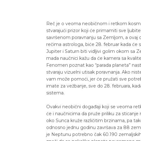
Reč je o veoma neobičnom i retkom kosmič
stvarajući prizor koji će primamiti sve ljubi
savršenom poravnanju sa Zemljom, a ovaj d
rečima astrologa, biće 28. februar kada će 
Jupiter i Saturn biti vidljivi golim okom s
mada naučnici kažu da će kamera sa kvalite
Fenomen poznat kao “parada planeta” nastaj
stvaraju vizuelni utisak poravnanja. Ako ni
vam može pomoći, jer će pružati sve potre
imate za vežbanje, sve do 28. februara, k
sistema.
Ovakvi neobični događaji koji se veoma re
će i naučnicima da pruže priliku za sticanj
oko Sunca kruže različitim brzinama, pa tako
odnosno jednu godinu završava za 88 zemal
je Neptunu potrebno čak 60.190 zemaljskih 