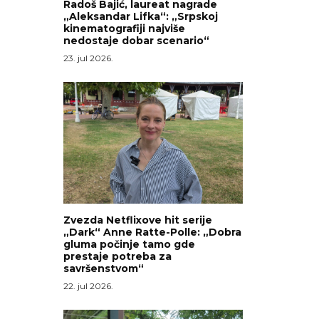
Radoš Bajić, laureat nagrade
„Aleksandar Lifka“: „Srpskoj
kinematografiji najviše
nedostaje dobar scenario“
23. jul 2026.
Zvezda Netflixove hit serije
„Dark“ Anne Ratte-Polle: „Dobra
gluma počinje tamo gde
prestaje potreba za
savršenstvom“
22. jul 2026.