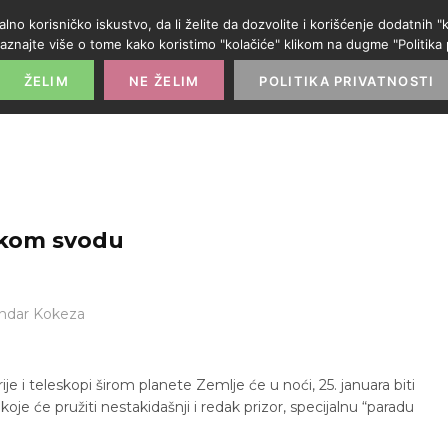
alno korisničko iskustvo, da li želite da dozvolite i korišćenje dodatnih
aznajte više o tome kako koristimo "kolačiće" klikom na dugme "Politika p
POČETNA
PROMO IZLOG
PARTNERI
KATE
ŽELIM
NE ŽELIM
POLITIKA PRIVATNOSTI
skom svodu
ndar Kokeza
je i teleskopi širom planete Zemlje će u noći, 25. januara biti
 će pružiti nestakidašnji i redak prizor, specijalnu “paradu