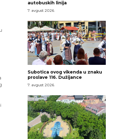
autobuskih linija
7. avgust 2026.
 u
Subotica ovog vikenda u znaku
proslave 116. Dužijance
a
g
7. avgust 2026.
i