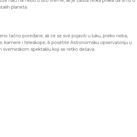
 naći na nebu u isto vreme, ali je zaista retka prilika da smo u
talih planeta.
eno tačno poređane, ali će se sve pojaviti u luku, preko neba,
, kamere i teleskope, ili posetite Astronomsku opservatoriju u
 svemirskom spektaklu koji se retko dešava.