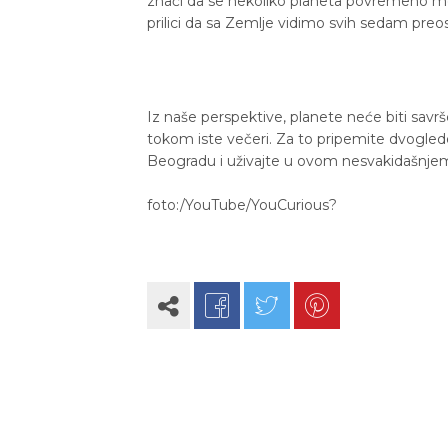
znači da se nekoliko planeta povremeno može
prilici da sa Zemlje vidimo svih sedam preos
Iz naše perspektive, planete neće biti savrš
tokom iste večeri. Za to pripemite dvoglede
Beogradu i uživajte u ovom nesvakidašnjem
foto:/YouTube/YouCurious?