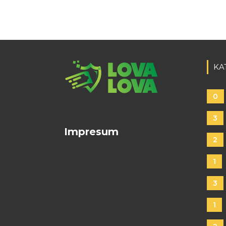
KA
0
3
Impresum
2
1
3
1