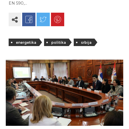
EN 590,…
energetika
politika
srbija