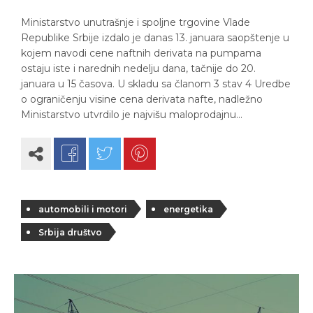
Ministarstvo unutrašnje i spoljne trgovine Vlade
Republike Srbije izdalo je danas 13. januara saopštenje u
kojem navodi cene naftnih derivata na pumpama
ostaju iste i narednih nedelju dana, tačnije do 20.
januara u 15 časova. U skladu sa članom 3 stav 4 Uredbe
o ograničenju visine cena derivata nafte, nadležno
Ministarstvo utvrdilo je najvišu maloprodajnu…
automobili i motori
energetika
Srbija društvo