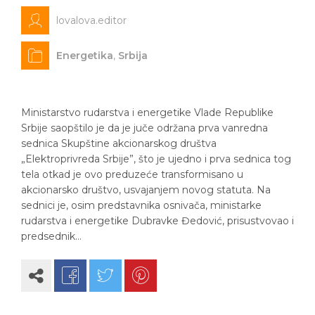
lovalova.editor
Energetika
,
Srbija
Ministarstvo rudarstva i energetike Vlade Republike
Srbije saopštilo je da je juče održana prva vanredna
sednica Skupštine akcionarskog društva
„Elektroprivreda Srbije”, što je ujedno i prva sednica tog
tela otkad je ovo preduzeće transformisano u
akcionarsko društvo, usvajanjem novog statuta. Na
sednici je, osim predstavnika osnivača, ministarke
rudarstva i energetike Dubravke Đedović, prisustvovao i
predsednik…