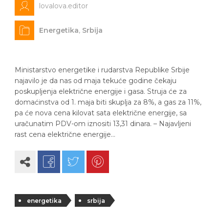
lovalova.editor
Energetika
,
Srbija
Ministarstvo energetike i rudarstva Republike Srbije
najavilo je da nas od maja tekuće godine čekaju
poskupljenja električne energije i gasa. Struja će za
domaćinstva od 1. maja biti skuplja za 8%, a gas za 11%,
pa će nova cena kilovat sata električne energije, sa
uračunatim PDV-om iznositi 13,31 dinara. – Najavljeni
rast cena električne energije…
energetika
srbija