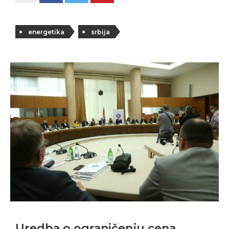
energetika
srbija
Uredba o ograničenju cena