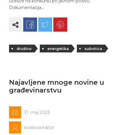
učešće na konkursu po javnom pozivu.
Dokumentacija…
društvo
energetika
subotica
Najavljene mnoge novine u
građevinarstvu
31. maj 2023.
lovalova.editor