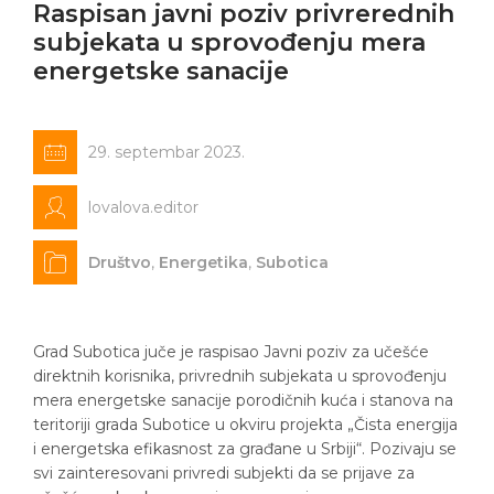
Raspisan javni poziv privrerednih
subjekata u sprovođenju mera
energetske sanacije
29. septembar 2023.
lovalova.editor
Društvo
,
Energetika
,
Subotica
Grad Subotica juče je raspisao Javni poziv za učešće
direktnih korisnika, privrednih subjekata u sprovođenju
mera energetske sanacije porodičnih kuća i stanova na
teritoriji grada Subotice u okviru projekta „Čista energija
i energetska efikasnost za građane u Srbiji“. Pozivaju se
svi zainteresovani privredi subjekti da se prijave za