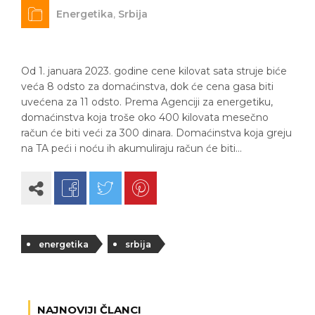
Energetika
,
Srbija
Od 1. januara 2023. godine cene kilovat sata struje biće
veća 8 odsto za domaćinstva, dok će cena gasa biti
uvećena za 11 odsto. Prema Agenciji za energetiku,
domaćinstva koja troše oko 400 kilovata mesečno
račun će biti veći za 300 dinara. Domaćinstva koja greju
na TA peći i noću ih akumuliraju račun će biti…
energetika
srbija
NAJNOVIJI ČLANCI