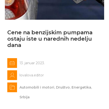
Cene na benzijskim pumpama
ostaju iste u narednih nedelju
dana
13. januar 2023.
lovalova.editor
Automobili i motori
,
Društvo
,
Energetika
,
Srbija