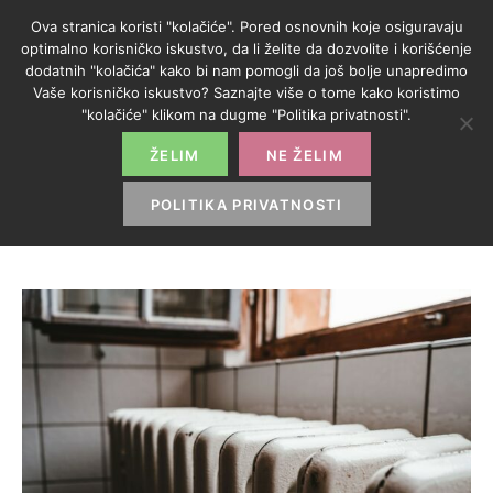
Ova stranica koristi "kolačiće". Pored osnovnih koje osiguravaju
optimalno korisničko iskustvo, da li želite da dozvolite i korišćenje
dodatnih "kolačića" kako bi nam pomogli da još bolje unapredimo
Vaše korisničko iskustvo? Saznajte više o tome kako koristimo
OZNAKA:
"kolačiće" klikom na dugme "Politika privatnosti".
ENERGETIKA
ŽELIM
NE ŽELIM
POLITIKA PRIVATNOSTI
HOME
>
ENERGETIKA