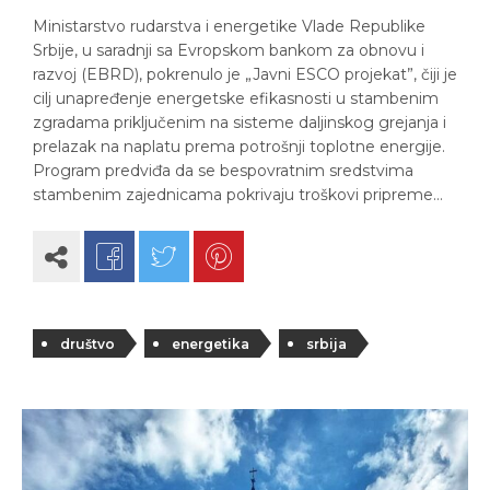
Ministarstvo rudarstva i energetike Vlade Republike
Srbije, u saradnji sa Evropskom bankom za obnovu i
razvoj (EBRD), pokrenulo je „Javni ESCO projekat”, čiji je
cilj unapređenje energetske efikasnosti u stambenim
zgradama priključenim na sisteme daljinskog grejanja i
prelazak na naplatu prema potrošnji toplotne energije.
Program predviđa da se bespovratnim sredstvima
stambenim zajednicama pokrivaju troškovi pripreme…
društvo
energetika
srbija