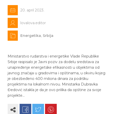
20. april 2023.
lovalova.editor
Energetika
,
Srbija
Ministarstvo rudarstva i energetike Vlade Republike
Srbije raspisalo je Javni poziv za dodelu sredstava za
unapređenje energetske efikasnosti u objektima od
javnog značaja u gradovima i opštinama, u okviru kojeg
je obezbeđeno 400 miliona dinara za podršku
projektima na lokalnom nivou. Ministarka Dubravka
Đedović istakla je da je ovo prilika da opštine za svoje
projekte…