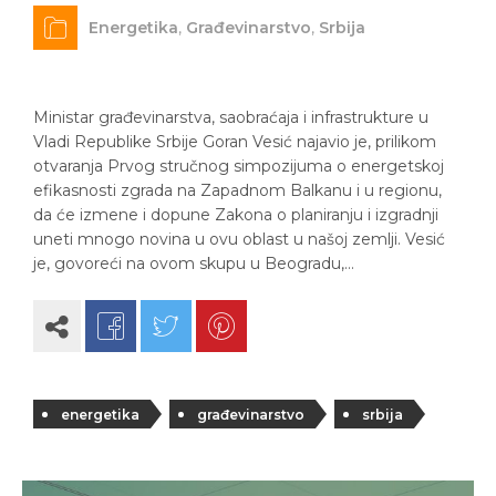
Energetika
,
Građevinarstvo
,
Srbija
Ministar građevinarstva, saobraćaja i infrastrukture u
Vladi Republike Srbije Goran Vesić najavio je, prilikom
otvaranja Prvog stručnog simpozijuma o energetskoj
efikasnosti zgrada na Zapadnom Balkanu i u regionu,
da će izmene i dopune Zakona o planiranju i izgradnji
uneti mnogo novina u ovu oblast u našoj zemlji. Vesić
je, govoreći na ovom skupu u Beogradu,…
energetika
građevinarstvo
srbija