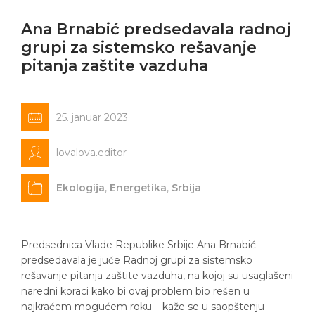
Ana Brnabić predsedavala radnoj
grupi za sistemsko rešavanje
pitanja zaštite vazduha
25. januar 2023.
lovalova.editor
Ekologija
,
Energetika
,
Srbija
Predsednica Vlade Republike Srbije Ana Brnabić
predsedavala je juče Radnoj grupi za sistemsko
rešavanje pitanja zaštite vazduha, na kojoj su usaglašeni
naredni koraci kako bi ovaj problem bio rešen u
najkraćem mogućem roku – kaže se u saopštenju