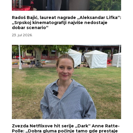
Radoš Bajić, laureat nagrade „Aleksandar Lifka“:
„Srpskoj kinematografiji najviše nedostaje
dobar scenario“
23. jul 2026.
Zvezda Netflixove hit serije „Dark“ Anne Ratte-
Polle: „Dobra gluma počinje tamo gde prestaje