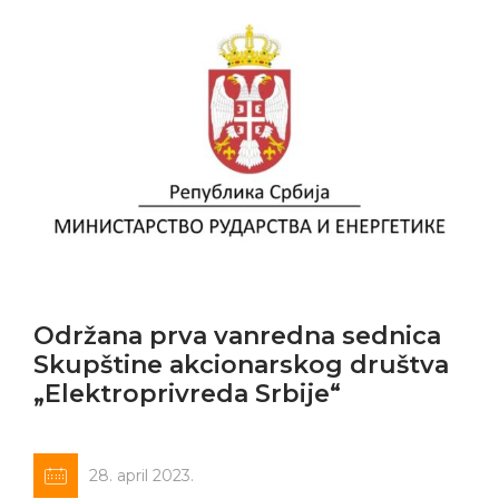
Održana prva vanredna sednica
Skupštine akcionarskog društva
„Elektroprivreda Srbije“
28. april 2023.