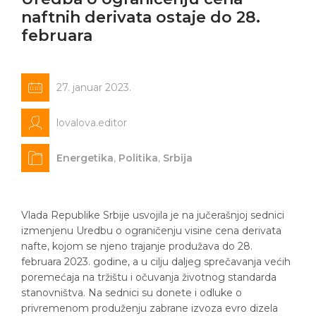
naftnih derivata ostaje do 28.
februara
27. januar 2023.
lovalova.editor
Energetika
,
Politika
,
Srbija
Vlada Republike Srbije usvojila je na jučerašnjoj sednici
izmenjenu Uredbu o ograničenju visine cena derivata
nafte, kojom se njeno trajanje produžava do 28.
februara 2023. godine, a u cilju daljeg sprečavanja većih
poremećaja na tržištu i očuvanja životnog standarda
stanovništva. Na sednici su donete i odluke o
privremenom produženju zabrane izvoza evro dizela