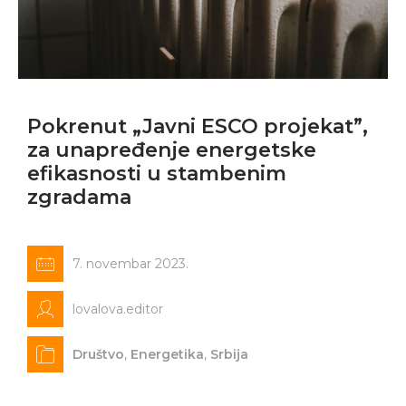
Pokrenut „Javni ESCO projekat”,
za unapređenje energetske
efikasnosti u stambenim
zgradama
7. novembar 2023.
lovalova.editor
Društvo
,
Energetika
,
Srbija