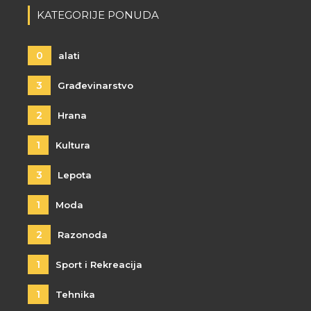
KATEGORIJE PONUDA
0
alati
3
Građevinarstvo
2
Hrana
1
Kultura
3
Lepota
1
Moda
2
Razonoda
1
Sport i Rekreacija
1
Tehnika