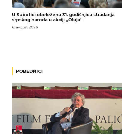
U Subotici obeležena 31. godišnjica stradanja
srpskog naroda u akciji „Oluja“
6. avgust 2026.
POBEDNICI